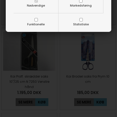
Nødvendige
Markedsføring
225,00
DKK
995,00
DKK
SE MERE
KØB
SE MERE
KØB
Funktionelle
Statistiske
Kai Proff. skrædder saks
Kai Broderi saks fra Prym 10
10"/25 cm N 7250 Venstre
cm
hånd
1.195,00
DKK
185,00
DKK
SE MERE
KØB
SE MERE
KØB