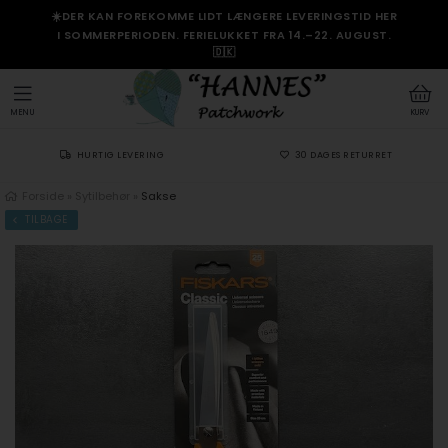
☀️DER KAN FOREKOMME LIDT LÆNGERE LEVERINGSTID HER
I SOMMERPERIODEN. FERIELUKKET FRA 14.–22. AUGUST.
🇩🇰
MENU
KURV
HURTIG LEVERING
30 DAGES RETURRET
Forside
»
Sytilbehør
»
Sakse
TILBAGE