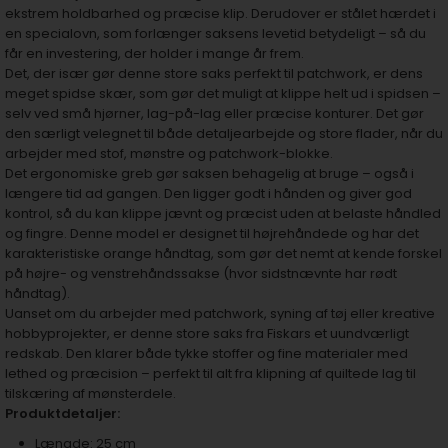
ekstrem holdbarhed og præcise klip. Derudover er stålet hærdet i
en specialovn, som forlænger saksens levetid betydeligt – så du
får en investering, der holder i mange år frem.
Det, der især gør denne store saks perfekt til patchwork, er dens
meget spidse skær, som gør det muligt at klippe helt ud i spidsen –
selv ved små hjørner, lag-på-lag eller præcise konturer. Det gør
den særligt velegnet til både detaljearbejde og store flader, når du
arbejder med stof, mønstre og patchwork-blokke.
Det ergonomiske greb gør saksen behagelig at bruge – også i
længere tid ad gangen. Den ligger godt i hånden og giver god
kontrol, så du kan klippe jævnt og præcist uden at belaste håndled
og fingre. Denne model er designet til højrehåndede og har det
karakteristiske orange håndtag, som gør det nemt at kende forskel
på højre- og venstrehåndssakse (hvor sidstnævnte har rødt
håndtag).
Uanset om du arbejder med patchwork, syning af tøj eller kreative
hobbyprojekter, er denne store saks fra Fiskars et uundværligt
redskab. Den klarer både tykke stoffer og fine materialer med
lethed og præcision – perfekt til alt fra klipning af quiltede lag til
tilskæring af mønsterdele.
Produktdetaljer:
Længde: 25 cm