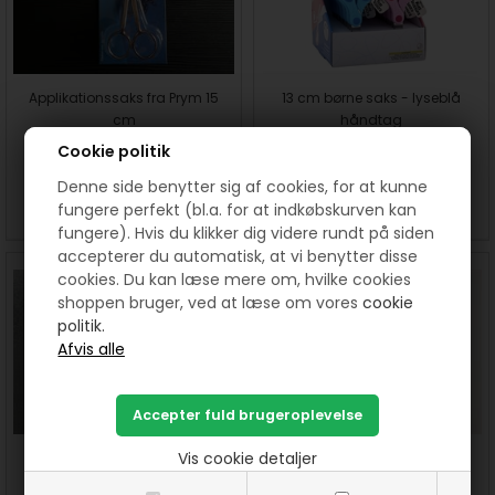
Applikationssaks fra Prym 15
13 cm børne saks - lyseblå
cm
håndtag
Cookie politik
225,00
DKK
25,00
DKK
Denne side benytter sig af cookies, for at kunne
SE MERE
KØB
SE MERE
KØB
fungere perfekt (bl.a. for at indkøbskurven kan
fungere). Hvis du klikker dig videre rundt på siden
accepterer du automatisk, at vi benytter disse
cookies. Du kan læse mere om, hvilke cookies
shoppen bruger, ved at læse om vores
cookie
politik.
Vis cookie detaljer
Classic Lille orange saks fra
Kai Proff. skrædder saks 11"/28
Fiskars 13 cm
cm N 7280