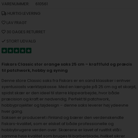
VARENUMMER:
610561
HURTIG LEVERING
LAV FRAGT
30 DAGES RETURRET
STORT UDVALG
Fiskars Classic stor orange saks 25 cm – kraftfuld og præcis
til patchwork, hobby og syning
Denne store Classic saks fra Fiskars er en sand klassiker i enhver
syentusiasts værktøjskasse. Med en længde på 25 cm og et skarpt,
spidst skær er den ideel til større klippearbejde, hvor både
præcision og kraft er nødvendig. Perfekt til patchwork,
hobbyprojekter og tøjdesign – denne saks leverer høj ydeevne
hver gang.
Saksen er produceret i Finland og bærer den verdenskendte
Fiskars-kvalitet, som er elsket af både professionelle og
hobbybrugere verden over. Skærene er lavet af rustfrit stål i
samme høje kvalitet som bruges til barberblade, hvilket sikrer