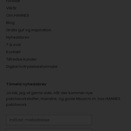
Forside
Vilkår
Om HANNES
Blog
Gratis guf og inspiration
Nyhedsbrev
? & svar
Kontakt
Tilfredse kunder
Digital fortrydelsesformular
Tilmeld nyhedsbrev
Ja tak, jeg vil gerne vide, når der kommer nye
patchworkstoffer, mønstre, og gode tilbud m.m. hos HANNES
patchwork.