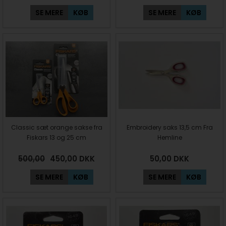
SE MERE
KØB
SE MERE
KØB
Classic sæt orange sakse fra
Embroidery saks 13,5 cm Fra
Fiskars 13 og 25 cm
Hemline
500,00
450,00
DKK
50,00
DKK
SE MERE
KØB
SE MERE
KØB