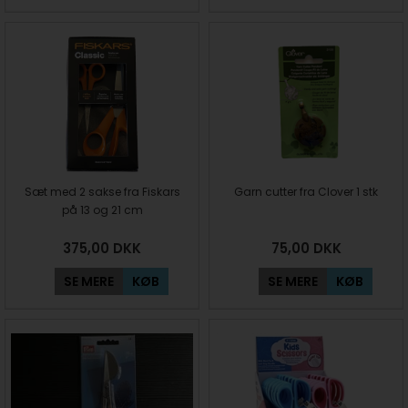
Sæt med 2 sakse fra Fiskars
Garn cutter fra Clover 1 stk
på 13 og 21 cm
375,00
DKK
75,00
DKK
SE MERE
KØB
SE MERE
KØB