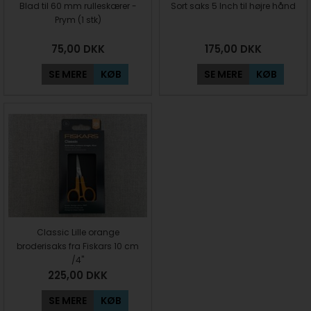
Blad til 60 mm rulleskærer -
Sort saks 5 Inch til højre hånd
Prym (1 stk)
75,00
DKK
175,00
DKK
SE MERE
KØB
SE MERE
KØB
Classic Lille orange
broderisaks fra Fiskars 10 cm
/4"
225,00
DKK
SE MERE
KØB