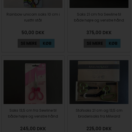
Rainbow unicorn saks 10 cm i
Saks 21 cm fra Sewline til
rustfri stål
både højre og venstre hånd
50,00
DKK
375,00
DKK
SE MERE
KØB
SE MERE
KØB
Saks 13,5 cm fra Sewline til
Stofsaks 21 cm og 13,5 cm
både højre og venstre hånd
broderisaks fra Milward
245,00
DKK
225,00
DKK