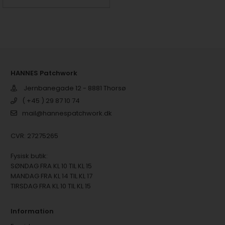
HANNES Patchwork
Jernbanegade 12 - 8881 Thorsø
( +45 ) 29 87 10 74
mail@hannespatchwork.dk
CVR: 27275265
Fysisk butik:
SØNDAG FRA KL 10 TIL KL 15
MANDAG FRA KL 14 TIL KL 17
TIRSDAG FRA KL 10 TIL KL 15
Information