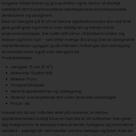
fungerer både til fine og grove stoffer og er derfor et alsidigt
værktøj til alt fra syentusiastens værktøjskasse til professionelle
skræddere og designere.
Med sin længde på 15 cm er denne applikationssaks stor nok til at
give godt greb og kontrol, men stadig let og handy nok til
præcisionsarbejde. Det rustfri stål sikrer, at bladene holder sig
skarpe og fri for rust – selv efter mange års brug. Den er designet til
højrehåndede og ligger godt i hånden, hvilket gør den behagelig
at arbejde med, også over længere tid.
Produktdetaljer:
Længde: 15 cm (5 ¾")
Materiale: Rustfrit stål
Mærke: Prym
Til højrehåndede
Ideel til applikationer og oplægning
Skærer overskydende stof uden at skade underlaget
Pris pr. stk.
Uanset om du syr i hånden eller på maskine, vil denne
applikationssaks hurtigt blive en fast del af dit sytilbehør. Den giver
dig mulighed for at arbejde mere præcist, hurtigere og med større
selvtillid – særligt når det handler om fine detaljer og finish. Køb din