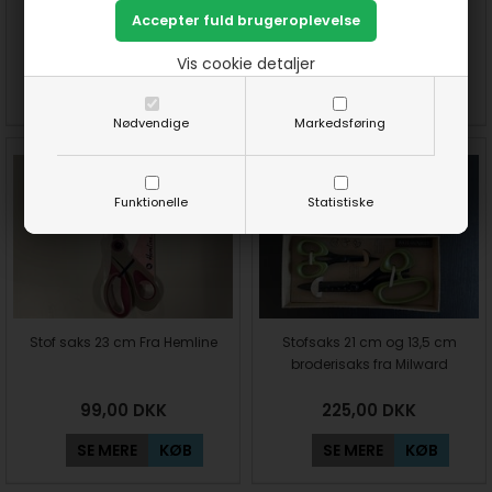
Fiskars 25 cm
35,00
DKK
300,00
DKK
Vis cookie detaljer
SE MERE
KØB
SE MERE
KØB
Nødvendige
Markedsføring
Funktionelle
Statistiske
Stof saks 23 cm Fra Hemline
Stofsaks 21 cm og 13,5 cm
broderisaks fra Milward
99,00
DKK
225,00
DKK
SE MERE
KØB
SE MERE
KØB