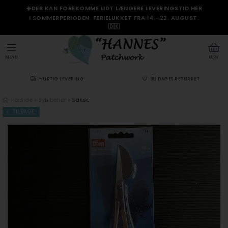
☀️DER KAN FOREKOMME LIDT LÆNGERE LEVERINGSTID HER
I SOMMERPERIODEN. FERIELUKKET FRA 14.–22. AUGUST.
🇩🇰
MENU
KURV
HURTIG LEVERING
30 DAGES RETURRET
Forside
»
Sytilbehør
»
Sakse
TILBAGE