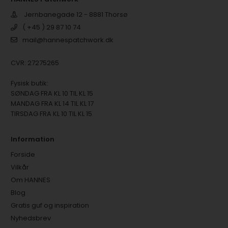
Jernbanegade 12 - 8881 Thorsø
( +45 ) 29 87 10 74
mail@hannespatchwork.dk
CVR: 27275265
Fysisk butik:
SØNDAG FRA KL 10 TIL KL 15
MANDAG FRA KL 14 TIL KL 17
TIRSDAG FRA KL 10 TIL KL 15
Information
Forside
Vilkår
Om HANNES
Blog
Gratis guf og inspiration
Nyhedsbrev