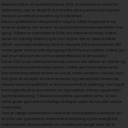
Meleret Cotton 30 quiltetråd farve 4102, et premium produkt fra
Gütermann, der er skabt til at forbedre dine patchworkprojekter
med sin uovertrufne kvalitet og holdbarhed.
Denne quiltetråd er det perfekte valg for både begyndere og
erfarne quiltere, der ønsker at opnå professionelle resultater hver
gang. Tråden er fremstillet af 100% ren meleret bomuld, hvilket
sikrer en naturlig følelse og en stor styrke, der er ideel til både
hånd- og maskinquiltning. Med en længde på imponerende 300
meter giver denne rulle dig rigelig tråd til flere projekter, hvilket gør
den til en økonomisk samt praktisk tilføjelse til dit syudstyr.
Farve 4102 er en unikt sammensat nuance, der tilfører en dybde og
varme til dine patchworkprojekter, hvilket gør hvert stykke unikt.
Den melerede effekt skaber en smuk, subtil variation i farven, som
kan give dit arbejde et mere levende og interessant udseende.
Denne meleret quiltetråd er ikke kun perfekt til quiltning, men også
fremragende til andre former for syprojekter, inklusiv applikation
og frihåndssyning. Trådens konsistens og kvalitet sikrer, at den
nemt glider gennem forskellige stoftyper uden at rive eller skade
materialet.
Ved at vælge Gütermanns melerede bomuldstråd investerer du i
en tråd, der garanterer minimeret krympning og farveægthed,
hvilket holder dine projekter ser smukke ud længe efter de er