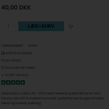
40,00
DKK
LÆG I KURV
VARENUMMER:
20054
HURTIG LEVERING
LAV FRAGT
30 DAGES RETURRET
STORT UDVALG
Gütermann Cotton 30 - 300 meter Meleret quiltetråd farve 4102
Denne rulle 100 % meleret bomulds quiltetråd kan bruges til både
hånd og maskin quiltning.