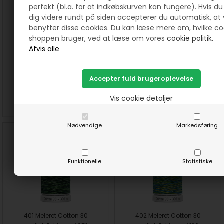
perfekt (bl.a. for at indkøbskurven kan fungere). Hvis du 
dig videre rundt på siden accepterer du automatisk, at 
benytter disse cookies. Du kan læse mere om, hvilke co
shoppen bruger, ved at læse om vores
cookie politik.
420 Meleret Cotton 30
419 Meleret Cotton 30
quiltetråd farve 4032
quiltetråd farve 4033
40,00
DKK
40,00
DKK
Vis cookie detaljer
SE MERE
KØB
SE MERE
KØB
Nødvendige
Markedsføring
Funktionelle
Statistiske
401 Meleret Cotton 30
402 Meleret Cotton 30