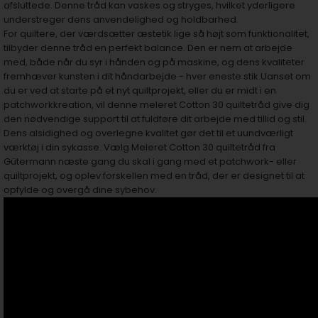
afsluttede. Denne tråd kan vaskes og stryges, hvilket yderligere
understreger dens anvendelighed og holdbarhed.
For quiltere, der værdsætter æstetik lige så højt som funktionalitet,
tilbyder denne tråd en perfekt balance. Den er nem at arbejde
med, både når du syr i hånden og på maskine, og dens kvaliteter
fremhæver kunsten i dit håndarbejde - hver eneste stik.Uanset om
du er ved at starte på et nyt quiltprojekt, eller du er midt i en
patchworkkreation, vil denne meleret Cotton 30 quiltetråd give dig
den nødvendige support til at fuldføre dit arbejde med tillid og stil.
Dens alsidighed og overlegne kvalitet gør det til et uundværligt
værktøj i din sykasse. Vælg Meleret Cotton 30 quiltetråd fra
Gütermann næste gang du skal i gang med et patchwork- eller
quiltprojekt, og oplev forskellen med en tråd, der er designet til at
opfylde og overgå dine sybehov.