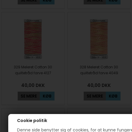
329 Meleret Cotton 30
328 Meleret Cotton 30
quiltetråd farve 4127
quiltetråd farve 4049
40,00
DKK
40,00
DKK
SE MERE
KØB
SE MERE
KØB
Cookie politik
Denne side benytter sig af cookies, for at kunne funger