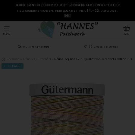
☀️DER KAN FOREKOMME LIDT LÆNGERE LEVERINGSTID HER
I SOMMERPERIODEN. FERIELUKKET FRA 14.–22. AUGUST.
🇩🇰
MENU
KURV
HURTIG LEVERING
30 DAGES RETURRET
Forside
»
Tråd
»
Quiltetråd
»
Hånd og maskin Quiltetråd Meleret Cotton 30
TILBAGE