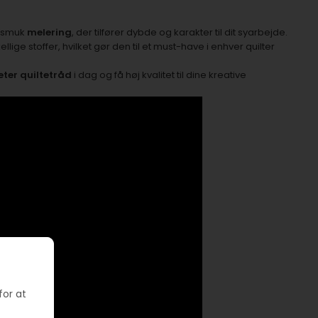
 smuk
melering
, der tilfører dybde og karakter til dit syarbejde.
llige stoffer, hvilket gør den til et must-have i enhver quilter
ter quiltetråd
i dag og få høj kvalitet til dine kreative
for at