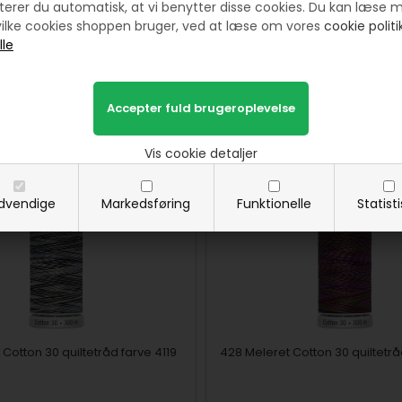
erer du automatisk, at vi benytter disse cookies. Du kan læse 
ilke cookies shoppen bruger, ved at læse om vores
cookie politik
Prøv lige at se her:
Vis cookie detaljer
dvendige
Markedsføring
Funktionelle
Statist
 Cotton 30 quiltetråd farve 4119
428 Meleret Cotton 30 quiltetrå