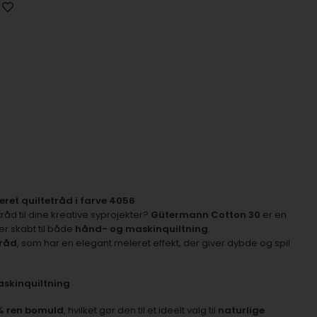
ret quiltetråd i farve 4056
råd til dine kreative syprojekter?
Gütermann Cotton 30
er en
 er skabt til både
hånd- og maskinquiltning
.
tråd
, som har en elegant meleret effekt, der giver dybde og spil
askinquiltning
% ren bomuld
, hvilket gør den til et ideelt valg til
naturlige