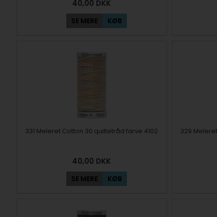
40,00
DKK
SE MERE
KØB
331 Meleret Cotton 30 quiltetråd farve 4102
329 Meleret
40,00
DKK
SE MERE
KØB