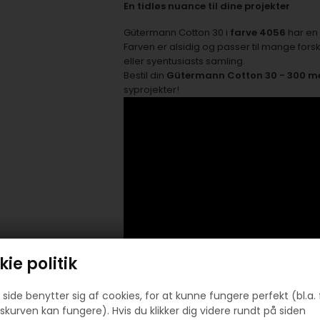
En tidløs nuance til dine projekter
Gütermann Cotton 30 i
farve 4056
har en
Farven er alsidig og passer til mange forske
eller syentusiasts samling.
Bestil din
Gütermann Cotton 30 - 300 me
syprojekter!
ie politik
side benytter sig af cookies, for at kunne fungere perfekt (bl.a. 
skurven kan fungere). Hvis du klikker dig videre rundt på siden