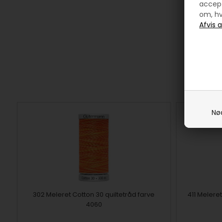
accept
om, hv
Nø
302 Meleret Cotton 30 quiltetråd farve
411 Meleret
4060