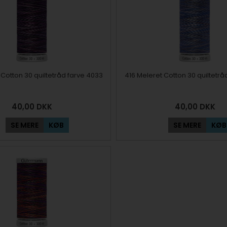
 Cotton 30 quiltetråd farve 4033
416 Meleret Cotton 30 quiltetrå
40,00
DKK
40,00
DKK
SE MERE
KØB
SE MERE
KØB