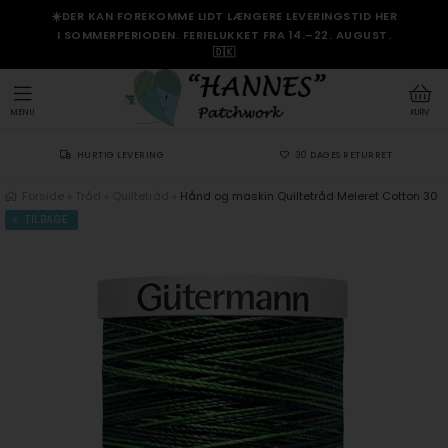
☀️DER KAN FOREKOMME LIDT LÆNGERE LEVERINGSTID HER
I SOMMERPERIODEN. FERIELUKKET FRA 14.–22. AUGUST.
🇩🇰
MENU
KURV
HURTIG LEVERING
30 DAGES RETURRET
Forside
»
Tråd
»
Quiltetråd
»
Hånd og maskin Quiltetråd Meleret Cotton 30
TILBAGE