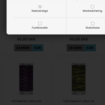
Nødvendige
Markedsføring
329 Meleret Cotton 30
420 Meleret Cotton 30
Funktionelle
Statistiske
quiltetråd farve 4127
quiltetråd farve 4032
40,00
DKK
40,00
DKK
SE MERE
KØB
SE MERE
KØB
419 Meleret Cotton 30
508 Meleret Cotton 30