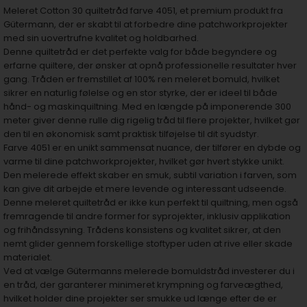
Meleret Cotton 30 quiltetråd farve 4051, et premium produkt fra
Gütermann, der er skabt til at forbedre dine patchworkprojekter
med sin uovertrufne kvalitet og holdbarhed.
Denne quiltetråd er det perfekte valg for både begyndere og
erfarne quiltere, der ønsker at opnå professionelle resultater hver
gang. Tråden er fremstillet af 100% ren meleret bomuld, hvilket
sikrer en naturlig følelse og en stor styrke, der er ideel til både
hånd- og maskinquiltning. Med en længde på imponerende 300
meter giver denne rulle dig rigelig tråd til flere projekter, hvilket gør
den til en økonomisk samt praktisk tilføjelse til dit syudstyr.
Farve 4051 er en unikt sammensat nuance, der tilfører en dybde og
varme til dine patchworkprojekter, hvilket gør hvert stykke unikt.
Den melerede effekt skaber en smuk, subtil variation i farven, som
kan give dit arbejde et mere levende og interessant udseende.
Denne meleret quiltetråd er ikke kun perfekt til quiltning, men også
fremragende til andre former for syprojekter, inklusiv applikation
og frihåndssyning. Trådens konsistens og kvalitet sikrer, at den
nemt glider gennem forskellige stoftyper uden at rive eller skade
materialet.
Ved at vælge Gütermanns melerede bomuldstråd investerer du i
en tråd, der garanterer minimeret krympning og farveægthed,
hvilket holder dine projekter ser smukke ud længe efter de er