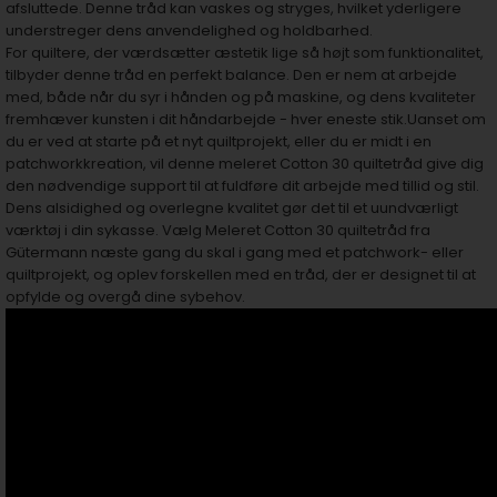
afsluttede. Denne tråd kan vaskes og stryges, hvilket yderligere
understreger dens anvendelighed og holdbarhed.
For quiltere, der værdsætter æstetik lige så højt som funktionalitet,
tilbyder denne tråd en perfekt balance. Den er nem at arbejde
med, både når du syr i hånden og på maskine, og dens kvaliteter
fremhæver kunsten i dit håndarbejde - hver eneste stik.Uanset om
du er ved at starte på et nyt quiltprojekt, eller du er midt i en
patchworkkreation, vil denne meleret Cotton 30 quiltetråd give dig
den nødvendige support til at fuldføre dit arbejde med tillid og stil.
Dens alsidighed og overlegne kvalitet gør det til et uundværligt
værktøj i din sykasse. Vælg Meleret Cotton 30 quiltetråd fra
Gütermann næste gang du skal i gang med et patchwork- eller
quiltprojekt, og oplev forskellen med en tråd, der er designet til at
opfylde og overgå dine sybehov.