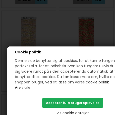
Cookie politik
331 Meleret Cotton 30
329 Meleret Cotton 30
Denne side benytter sig af cookies, for at kunne funger
quiltetråd farve 4102
quiltetråd farve 4122
perfekt (bl.a. for at indkøbskurven kan fungere). Hvis du 
dig videre rundt på siden accepterer du automatisk, at 
40,00
DKK
40,00
DKK
benytter disse cookies. Du kan læse mere om, hvilke co
shoppen bruger, ved at læse om vores
cookie politik.
SE MERE
KØB
SE MERE
KØB
Vis cookie detaljer