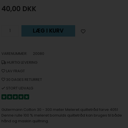
40,00
DKK
LÆG I KURV
VARENUMMER:
20080
HURTIG LEVERING
LAV FRAGT
30 DAGES RETURRET
STORT UDVALG
Gütermann Cotton 30 - 300 meter Meleret quiltetråd farve 4051
Denne rulle 100 % meleret bomulds quiltetråd kan bruges til både
hånd og maskin quiltning.