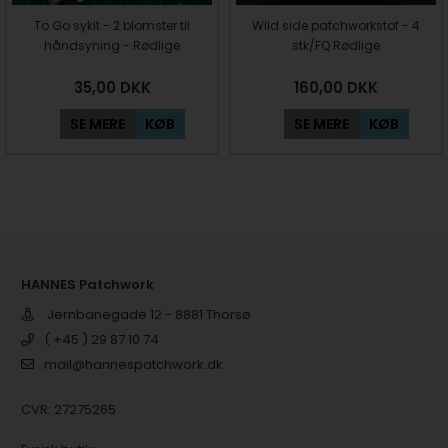
To Go sykit - 2 blomster til
Wild side patchworkstof - 4
håndsyning - Rødlige
stk/FQ Rødlige
35,00
DKK
160,00
DKK
SE MERE
KØB
SE MERE
KØB
HANNES Patchwork
Jernbanegade 12 - 8881 Thorsø
( +45 ) 29 87 10 74
mail@hannespatchwork.dk
CVR: 27275265