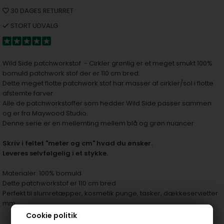
30 DAGES RETURRET
STORT UDVALG
Wild Side patchworkstof - Cirkler grønlig er et meget smukt 100%
bomuld patchwork stof der er 110 cm bred.
Dette meget flotte patchwork stof har masser af cirkler/sol i flotte
afstemte farver
Alle de patchworkstoffer som hedder Wild Side passer sammen
og er fra Maywood Studio.
Denne serie er en mellemting mellem blå og grøn nuancer
S
kriv i feltet "meter og cm" hvad du ønsker.
Leveres selvfølgelig i et stykke.
Materialer: 100% bomuld
Dette patchworkstof er 110 cm bred.
Perfekt til slumretæpper, kosmetik punge, tasker, dækkeservietter
mm
Cookie politik