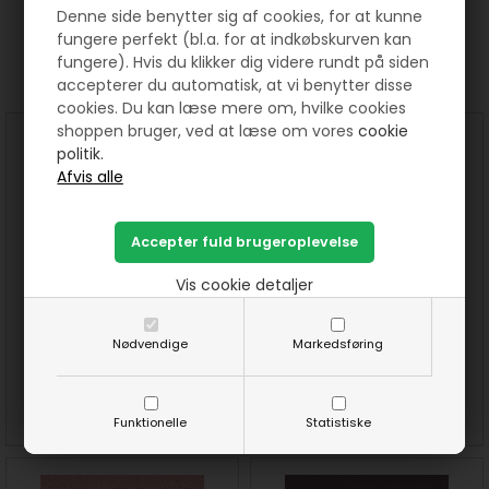
Denne side benytter sig af cookies, for at kunne
fungere perfekt (bl.a. for at indkøbskurven kan
Prøv lige at se her:
fungere). Hvis du klikker dig videre rundt på siden
accepterer du automatisk, at vi benytter disse
cookies. Du kan læse mere om, hvilke cookies
shoppen bruger, ved at læse om vores
cookie
politik.
Vis cookie detaljer
Wild Side patchworkstof -
Wild Side patchworkstof -
Cirkler rødlig
Rødlige blade
Nødvendige
Markedsføring
150 DKK pr. meter
150 DKK pr. meter
SE MERE
SE MERE
Funktionelle
Statistiske