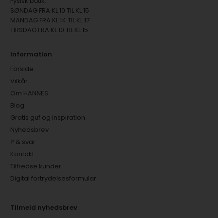
Fysisk butik:
SØNDAG FRA KL 10 TIL KL 15
MANDAG FRA KL 14 TIL KL 17
TIRSDAG FRA KL 10 TIL KL 15
Information
Forside
Vilkår
Om HANNES
Blog
Gratis guf og inspiration
Nyhedsbrev
? & svar
Kontakt
Tilfredse kunder
Digital fortrydelsesformular
Tilmeld nyhedsbrev