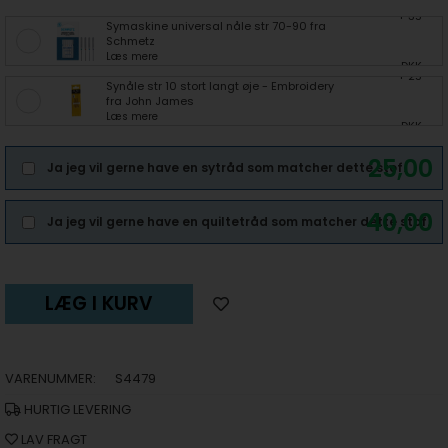
+ 35
Symaskine universal nåle str 70-90 fra
Schmetz
Læs mere
DKK
+ 25
Synåle str 10 stort langt øje - Embroidery
fra John James
Læs mere
DKK
25,00
Ja jeg vil gerne have en sytråd som matcher dette stof.
40,00
Ja jeg vil gerne have en quiltetråd som matcher dette stof.
LÆG I KURV
VARENUMMER:
S4479
HURTIG LEVERING
LAV FRAGT