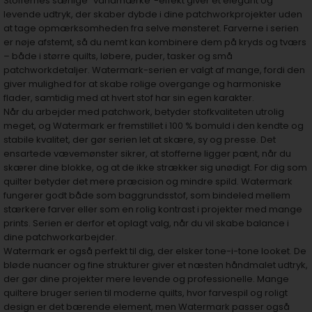
Stoffernes særlige “vandmærke”-effekt giver et elegant og
levende udtryk, der skaber dybde i dine patchworkprojekter uden
at tage opmærksomheden fra selve mønsteret. Farverne i serien
er nøje afstemt, så du nemt kan kombinere dem på kryds og tværs
– både i større quilts, løbere, puder, tasker og små
patchworkdetaljer. Watermark-serien er valgt af mange, fordi den
giver mulighed for at skabe rolige overgange og harmoniske
flader, samtidig med at hvert stof har sin egen karakter.
Når du arbejder med patchwork, betyder stofkvaliteten utrolig
meget, og Watermark er fremstillet i 100 % bomuld i den kendte og
stabile kvalitet, der gør serien let at skære, sy og presse. Det
ensartede vævemønster sikrer, at stofferne ligger pænt, når du
skærer dine blokke, og at de ikke strækker sig unødigt. For dig som
quilter betyder det mere præcision og mindre spild. Watermark
fungerer godt både som baggrundsstof, som bindeled mellem
stærkere farver eller som en rolig kontrast i projekter med mange
prints. Serien er derfor et oplagt valg, når du vil skabe balance i
dine patchworkarbejder.
Watermark er også perfekt til dig, der elsker tone-i-tone looket. De
bløde nuancer og fine strukturer giver et næsten håndmalet udtryk,
der gør dine projekter mere levende og professionelle. Mange
quiltere bruger serien til moderne quilts, hvor farvespil og roligt
design er det bærende element, men Watermark passer også