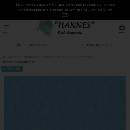
☀️DER KAN FOREKOMME LIDT LÆNGERE LEVERINGSTID HER
I SOMMERPERIODEN. FERIELUKKET FRA 14.–22. AUGUST.
🇩🇰
MENU
KURV
HURTIG LEVERING
30 DAGES RETURRET
Forside
»
Patchwork
»
Stoffer til patchwork
»
Metermål
»
Blå Patchworkstoffer
TILBAGE