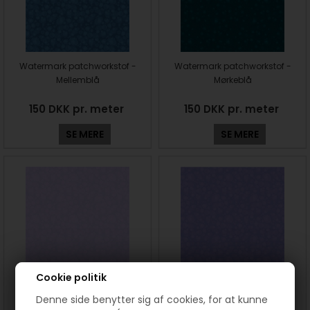
Watermark patchworkstof -
Watermark patchworkstof -
Mellemblå
Mørkeblå
150 DKK pr. meter
150 DKK pr. meter
SE MERE
SE MERE
Cookie politik
Watermark patchworkstof -
Watermark patchworkstof -
Lys lilla
Lilla
Denne side benytter sig af cookies, for at kunne