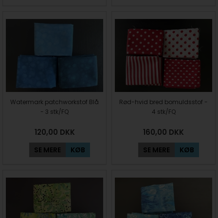
Watermark patchworkstof Blå
Rød-hvid bred bomuldsstof -
- 3 stk/FQ
4 stk/FQ
120,00
DKK
160,00
DKK
SE MERE
KØB
SE MERE
KØB