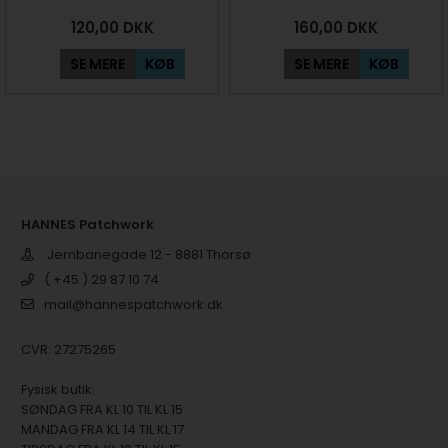
120,00
DKK
160,00
DKK
SE MERE
KØB
SE MERE
KØB
HANNES Patchwork
Jernbanegade 12 - 8881 Thorsø
( +45 ) 29 87 10 74
mail@hannespatchwork.dk
CVR: 27275265
Fysisk butik:
SØNDAG FRA KL 10 TIL KL 15
MANDAG FRA KL 14 TIL KL 17