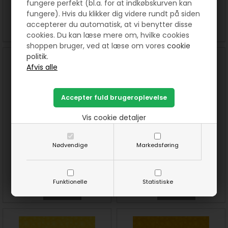
fungere perfekt (bl.a. for at indkøbskurven kan
150 DKK pr. meter
150 DKK pr. meter
fungere). Hvis du klikker dig videre rundt på siden
accepterer du automatisk, at vi benytter disse
SE MERE
SE MERE
cookies. Du kan læse mere om, hvilke cookies
shoppen bruger, ved at læse om vores
cookie
politik.
Vis cookie detaljer
Watermark patchworkstof -
Watermark patchworkstof -
Nødvendige
Markedsføring
Lyserød
Rødlilla
150 DKK pr. meter
150 DKK pr. meter
Funktionelle
Statistiske
SE MERE
SE MERE