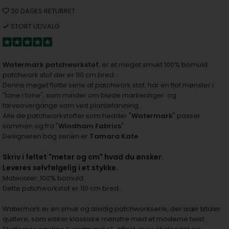
30 DAGES RETURRET
STORT UDVALG
Watermark patchworkstof
, er et meget smukt 100% bomuld
patchwork stof der er 110 cm bred.
Denne meget flotte serie af patchwork stof, har en flot mønster i
"tone i tone", som minder om bløde markeringer og
farveovergange som ved plantefarvning.
Alle de patchworkstoffer som hedder "
Watermark
" passer
sammen og fra "
Windham Fabrics
"
Designeren bag serien er
Tamara Kate
.
S
kriv i feltet "meter og cm" hvad du ønsker.
Leveres selvfølgelig i et stykke.
Materialer: 100% bomuld
Dette patchworkstof er 110 cm bred.
Watermark er en smuk og alsidig patchworkserie, der især tiltaler
quiltere, som elsker klassiske mønstre med et moderne twist.