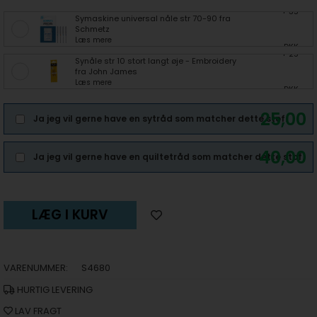
+ 35
Symaskine universal nåle str 70-90 fra
Schmetz
Læs mere
DKK
+ 25
Synåle str 10 stort langt øje - Embroidery
fra John James
Læs mere
DKK
25,00
Ja jeg vil gerne have en sytråd som matcher dette stof.
40,00
Ja jeg vil gerne have en quiltetråd som matcher dette stof.
LÆG I KURV
VARENUMMER:
S4680
HURTIG LEVERING
LAV FRAGT