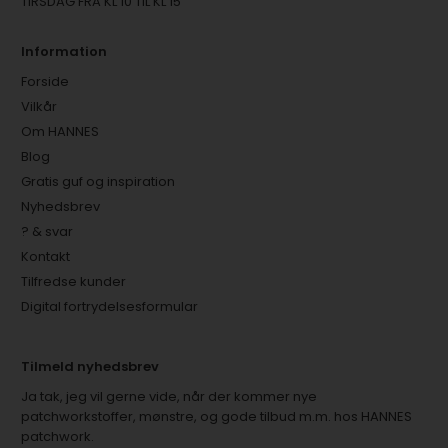
TIRSDAG FRA KL 10 TIL KL 15
Information
Forside
Vilkår
Om HANNES
Blog
Gratis guf og inspiration
Nyhedsbrev
? & svar
Kontakt
Tilfredse kunder
Digital fortrydelsesformular
Tilmeld nyhedsbrev
Ja tak, jeg vil gerne vide, når der kommer nye
patchworkstoffer, mønstre, og gode tilbud m.m. hos HANNES
patchwork.