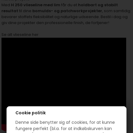
Med
H 250 vlieseline med lim
får du et
holdbart og stabilt
resultat
til dine
bomulds- og patchworkprojekter
, som samtidig
bevarer stoffets fleksibilitet og naturlige udseende. Bestil i dag og
giv dine projekter den professionelle finish, de fortjener!
Se alt vlieseline her
Cookie politik
Denne side benytter sig af cookies, for at kunne
fungere perfekt (bl.a. for at indkøbskurven kan