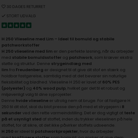
30 DAGES RETURRET
STORT UDVALG
H 250 Vlieseline med Lim – Ideel til bomuld og stabile
patchworkstoffer
H 250 vlieseline med lim
er den perfekte løsning, når du arbejder
med
stabile bomuldsstoffer
og
patchwork
, som kræver ekstra
støtte og struktur. Denne
strygeindlæg med
lim
fra
Freudenberg
er designet til at give dit stof en stærk og
holdbar fastgørelse, samtidig med at det bevarer sin naturlige
fleksibilitet og blødhed. Vlieseline H 250 er lavet af
60% PES
(polyester)
og
40% wood pulp
, hvilket gør det til et robust og
miljøvenligt valg til dine syprojekter.
Denne
hvide vlieseline
er utrolig nem at bruge. For at fastgøre H
250 til dit stof, skal du blot presse den på med et strygejern i
8
sekunder
ved den rette varmeindstilling. Det er dog vigtigt at
teste
på et usynligt sted
af stoffet, inden du trykker vlieselinen på hele
stoffet, for at sikre, at det ikke påvirker stoffets udseende.
H 250
er ideel til
patchworkprojekter
, hvor du arbejder
med
kraftigere stoffer
som bomuld, og ønsker at give dem