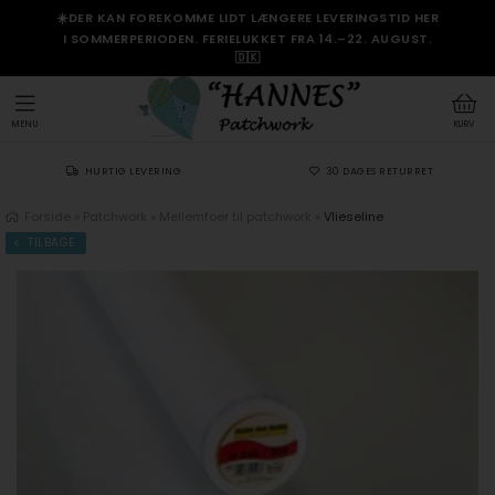
☀️DER KAN FOREKOMME LIDT LÆNGERE LEVERINGSTID HER
I SOMMERPERIODEN. FERIELUKKET FRA 14.–22. AUGUST.
🇩🇰
MENU
KURV
HURTIG LEVERING
30 DAGES RETURRET
Forside
»
Patchwork
»
Mellemfoer til patchwork
»
Vlieseline
TILBAGE