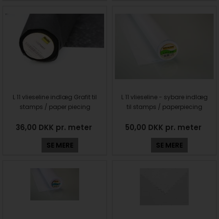
L 11 vlieseline indlæg Grafit til
L 11 vlieseline - sybare indlæg
stamps / paper piecing
til stamps / paperpiecing
36,00 DKK pr. meter
50,00 DKK pr. meter
SE MERE
SE MERE