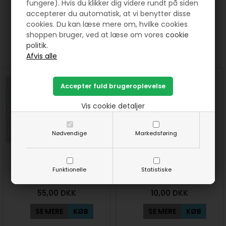
fungere). Hvis du klikker dig videre rundt på siden
accepterer du automatisk, at vi benytter disse
cookies. Du kan læse mere om, hvilke cookies
shoppen bruger, ved at læse om vores
cookie
Prøv lige at se her:
politik.
Vis cookie detaljer
Nødvendige
Markedsføring
Mellenfoer mappe til
Keyhanger- nøglesnor
Funktionelle
Statistiske
patchworker
mønster
55,00
DKK
10,00
DKK
SE MERE
KØB
SE MERE
KØB