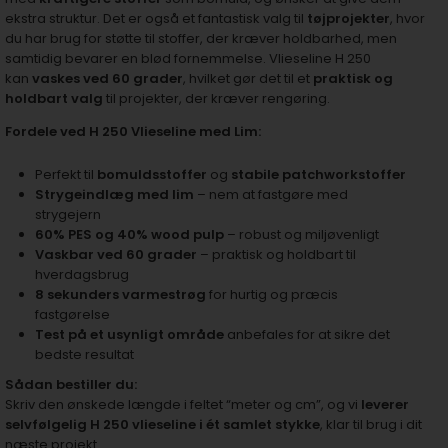
ekstra struktur. Det er også et fantastisk valg til
tøjprojekter
, hvor
du har brug for støtte til stoffer, der kræver holdbarhed, men
samtidig bevarer en blød fornemmelse. Vlieseline H 250
kan
vaskes ved 60 grader
, hvilket gør det til et
praktisk og
holdbart valg
til projekter, der kræver rengøring.
Fordele ved H 250 Vlieseline med Lim:
Perfekt til
bomuldsstoffer
og
stabile patchworkstoffer
Strygeindlæg med lim
– nem at fastgøre med
strygejern
60% PES og 40% wood pulp
– robust og miljøvenligt
Vaskbar ved 60 grader
– praktisk og holdbart til
hverdagsbrug
8 sekunders varmestrøg
for hurtig og præcis
fastgørelse
Test på et usynligt område
anbefales for at sikre det
bedste resultat
Sådan bestiller du:
Skriv den ønskede længde i feltet “meter og cm”, og vi
leverer
selvfølgelig H 250 vlieseline i ét samlet stykke
, klar til brug i dit
næste projekt.