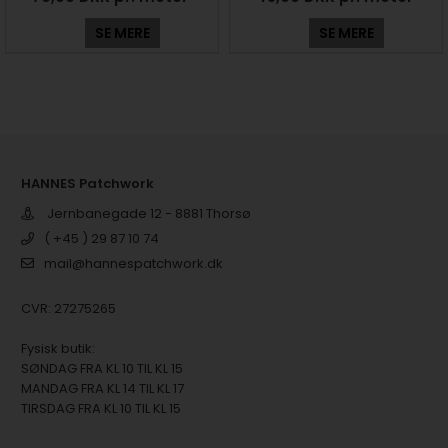
SE MERE
SE MERE
HANNES Patchwork
Jernbanegade 12 - 8881 Thorsø
( +45 ) 29 87 10 74
mail@hannespatchwork.dk
CVR: 27275265
Fysisk butik:
SØNDAG FRA KL 10 TIL KL 15
MANDAG FRA KL 14 TIL KL 17
TIRSDAG FRA KL 10 TIL KL 15