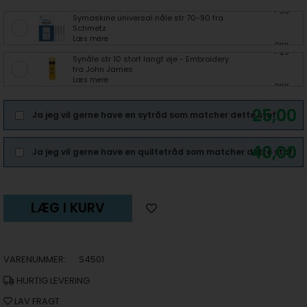
+ 35
Symaskine universal nåle str 70-90 fra
Schmetz
Læs mere
DKK
+ 25
Synåle str 10 stort langt øje - Embroidery
fra John James
Læs mere
DKK
25,00
Ja jeg vil gerne have en sytråd som matcher dette stof.
40,00
Ja jeg vil gerne have en quiltetråd som matcher dette stof.
LÆG I KURV
VARENUMMER:
S4501
HURTIG LEVERING
LAV FRAGT