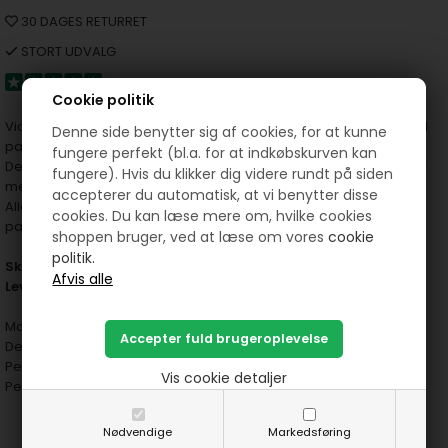
30 DAGES RETURRET
STORT UDVALG
Cookie politik
Victoria patchworkstof - striber er et meget afstemt 100% bomuld
Denne side benytter sig af cookies, for at kunne
patchwork stof der er 110 cm bred.
fungere perfekt (bl.a. for at indkøbskurven kan
Dette meget flotte patchwork stof med rosa bundfarve og striber
fungere). Hvis du klikker dig videre rundt på siden
med små hjerter.
accepterer du automatisk, at vi benytter disse
Alle de patchworkstoffer som hedder "Victoria patchworkstof"
cookies. Du kan læse mere om, hvilke cookies
passer sammen og er fra P & B Textilles.
shoppen bruger, ved at læse om vores
cookie
politik.
S
kriv i feltet "meter og cm" hvad du ønsker.
Leveres selvfølgelig i et stykke.
Materialer: 100% bomuld
Dette patchworkstof er 110 cm bred.
Perfekt til dække servietter, tasker, duge, pude mm
Vis cookie detaljer
​​​​​​​Perfekt til dig som elsker at være kreativ og sy
Nødvendige
Markedsføring