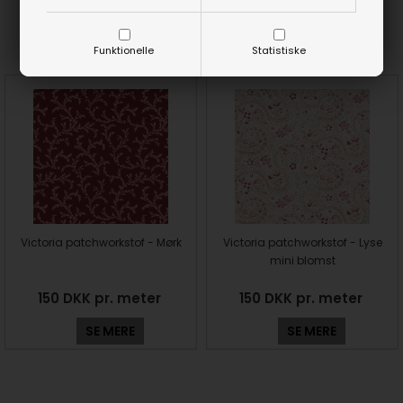
Prøv lige at se her:
Funktionelle
Statistiske
Victoria patchworkstof - Mørk
Victoria patchworkstof - Lyse
mini blomst
150 DKK pr. meter
150 DKK pr. meter
SE MERE
SE MERE