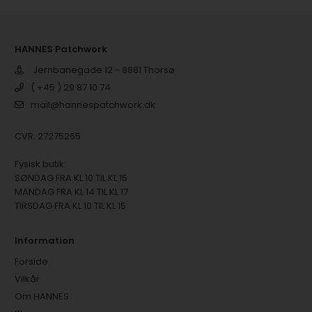
HANNES Patchwork
Jernbanegade 12 - 8881 Thorsø
( +45 ) 29 87 10 74
mail@hannespatchwork.dk
CVR: 27275265
Fysisk butik:
SØNDAG FRA KL 10 TIL KL 15
MANDAG FRA KL 14 TIL KL 17
TIRSDAG FRA KL 10 TIL KL 15
Information
Forside
Vilkår
Om HANNES