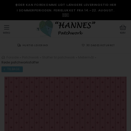
☀️DER KAN FOREKOMME LIDT LÆNGERE LEVERINGSTID HER
I SOMMERPERIODEN. FERIELUKKET FRA 14.–22. AUGUST.
🇩🇰
MENU
KURV
HURTIG LEVERING
30 DAGES RETURRET
Forside
»
Patchwork
»
Stoffer til patchwork
»
Metermål
»
Røde patchworkstoffer
TILBAGE