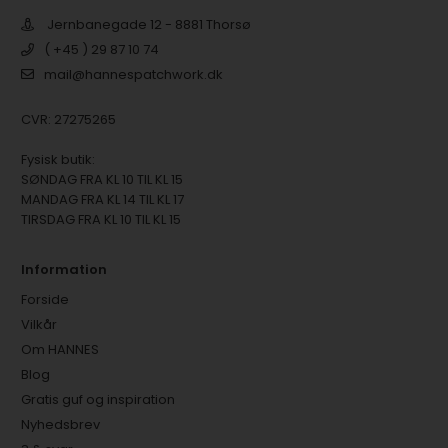
Jernbanegade 12 - 8881 Thorsø
( +45 ) 29 87 10 74
mail@hannespatchwork.dk
CVR: 27275265
Fysisk butik:
SØNDAG FRA KL 10 TIL KL 15
MANDAG FRA KL 14 TIL KL 17
TIRSDAG FRA KL 10 TIL KL 15
Information
Forside
Vilkår
Om HANNES
Blog
Gratis guf og inspiration
Nyhedsbrev