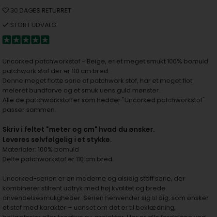
30 DAGES RETURRET
STORT UDVALG
Uncorked patchworkstof - Beige, er et meget smukt 100% bomuld
patchwork stof der er 110 cm bred.
Denne meget flotte serie af patchwork stof, har et meget flot
meleret bundfarve og et smuk uens guld mønster.
Alle de patchworkstoffer som hedder "Uncorked patchworkstof"
passer sammen.
S
kriv i feltet "meter og cm" hvad du ønsker.
Leveres selvfølgelig i et stykke.
Materialer: 100% bomuld
Dette patchworkstof er 110 cm bred.
Uncorked-serien er en moderne og alsidig stoff serie, der
kombinerer stilrent udtryk med høj kvalitet og brede
anvendelsesmuligheder. Serien henvender sig til dig, som ønsker
et stof med karakter – uanset om det er til beklædning,