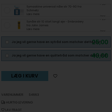
+ 35
Symaskine universal nåle str 70-90 fra
Schmetz
Læs mere
DKK
+ 25
Synåle str 10 stort langt øje - Embroidery
fra John James
Læs mere
DKK
25,00
Ja jeg vil gerne have en sytråd som matcher dette stof.
40,00
Ja jeg vil gerne have en quiltetråd som matcher dette stof.
LÆG I KURV
VARENUMMER:
S4663
HURTIG LEVERING
LAV FRAGT