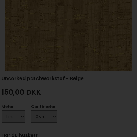
Uncorked patchworkstof - Beige
150,00
DKK
Meter
Centimeter
Har du husket?