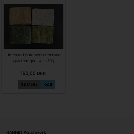
Uncorked patchworkstof med
guld streger - 4 stk/FQ
160,00
DKK
SE MERE
KØB
HANNES Patchwork