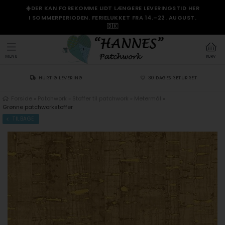
☀️DER KAN FOREKOMME LIDT LÆNGERE LEVERINGSTID HER
I SOMMERPERIODEN. FERIELUKKET FRA 14.–22. AUGUST.
🇩🇰
MENU
KURV
HURTIG LEVERING
30 DAGES RETURRET
Forside
»
Patchwork
»
Stoffer til patchwork
»
Metermål
»
Grønne patchworkstoffer
TILBAGE