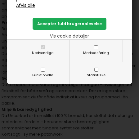
af stoffets bomuldskvalitet er det desuden forholdsvis nemt at
arbejde med, klippe og sy, hvilket er en fordel ved kreative
projekter.
Praktiske egenskaber
Bomuld som materiale har en række indbyggede fordele: god
åndbarhed, komfort mod huden og relativ lav vedligeholdelse.
Vis cookie detaljer
Uncorked-stoffet anbefales til vask ved 30 grader, hvilket gør det
enkelt at vedligeholde.
Nødvendige
Markedsføring
Den faste vævning og kvalitet gør også, at stoffet bevarer sin form
og udseende godt over tid. Farver og detaljer – herunder de
dekorative kork-udtryk og guld-elementer – står flot frem og giver
langvarigt flot resultat.
Funktionelle
Statistiske
God værdi og tilgængelighed
Du kan købe metervaren og frit vælge mængde – hvilket gør det
fleksibelt for både små og større projekter. Der er ingen store
kompromiser: du får både indtryk af luksus og brugbarhed i én
pakke.
Miljø & bæredygtighed
Da Uncorked er fremstillet i 100 % bomuld, har stoffet det naturlige
materiales fordele – herunder større bæredygtighed
sammenlignet med tungere syntetiske stoffer.
Kort sagt - sy mere patchwork.