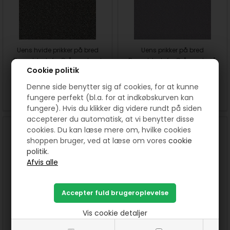
Uens hvide prikker på bred
Uens prikker på bred
Bomuldsstof - Grå med sort
Bomuldsstof - Grå med grå
Cookie politik
150 DKK pr. meter
150 DKK pr. meter
Denne side benytter sig af cookies, for at kunne
fungere perfekt (bl.a. for at indkøbskurven kan
SE MERE
SE MERE
fungere). Hvis du klikker dig videre rundt på siden
accepterer du automatisk, at vi benytter disse
cookies. Du kan læse mere om, hvilke cookies
shoppen bruger, ved at læse om vores
cookie
politik.
Uens prikker på bred
Uens prikker på bred
Vis cookie detaljer
Bomuldsstof - Beiges
Bomuldsstof - Gul