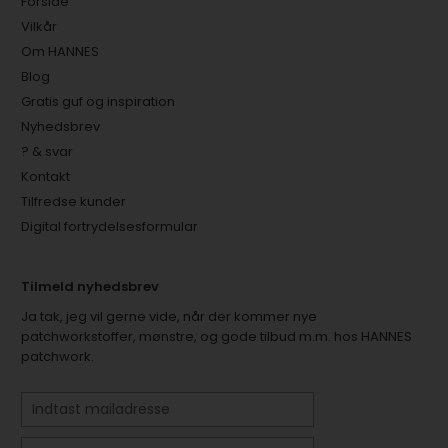
Forside
Vilkår
Om HANNES
Blog
Gratis guf og inspiration
Nyhedsbrev
? & svar
Kontakt
Tilfredse kunder
Digital fortrydelsesformular
Tilmeld nyhedsbrev
Ja tak, jeg vil gerne vide, når der kommer nye
patchworkstoffer, mønstre, og gode tilbud m.m. hos HANNES
patchwork.