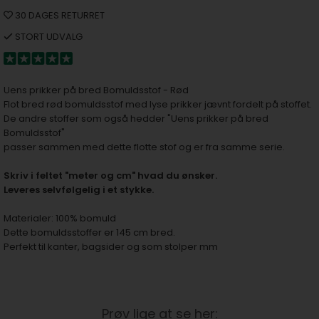
30 DAGES RETURRET
STORT UDVALG
Uens prikker på bred Bomuldsstof - Rød
Flot bred rød bomuldsstof med lyse prikker jævnt fordelt på stoffet.
De andre stoffer som også hedder "Uens prikker på bred
Bomuldsstof"
passer sammen med dette flotte stof og er fra samme serie.
S
kriv i feltet "meter og cm" hvad du ønsker.
Leveres selvfølgelig i et stykke.
Materialer: 100% bomuld
Dette bomuldsstoffer er 145 cm bred.
Perfekt til kanter, bagsider og som stolper mm
Prøv lige at se her: