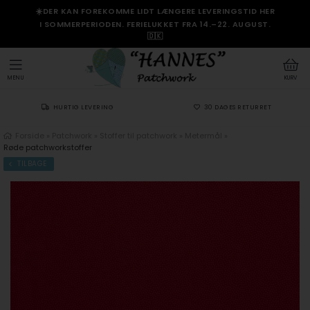
☀️DER KAN FOREKOMME LIDT LÆNGERE LEVERINGSTID HER
I SOMMERPERIODEN. FERIELUKKET FRA 14.–22. AUGUST.
🇩🇰
MENU
KURV
HURTIG LEVERING
30 DAGES RETURRET
Forside
»
Patchwork
»
Stoffer til patchwork
»
Metermål
»
Røde patchworkstoffer
TILBAGE