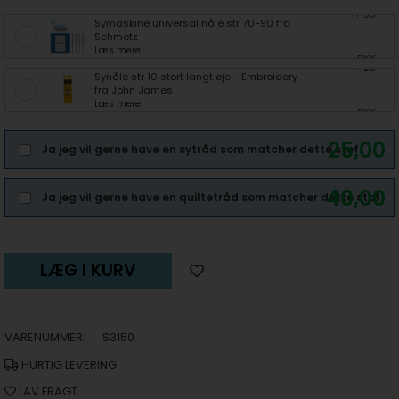
+ 35
Symaskine universal nåle str 70-90 fra
Schmetz
Læs mere
DKK
+ 25
Synåle str 10 stort langt øje - Embroidery
fra John James
Læs mere
DKK
25,00
Ja jeg vil gerne have en sytråd som matcher dette stof.
40,00
Ja jeg vil gerne have en quiltetråd som matcher dette stof.
LÆG I KURV
VARENUMMER:
S3150
HURTIG LEVERING
LAV FRAGT