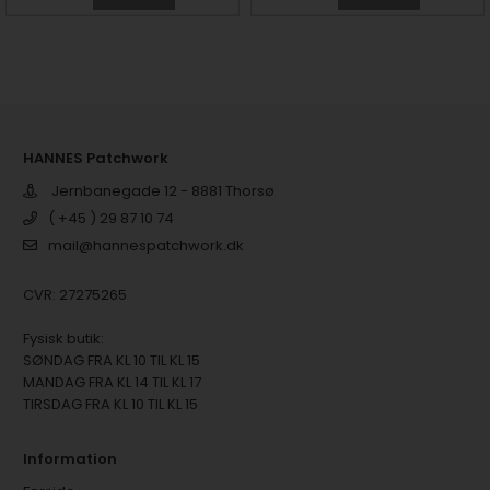
HANNES Patchwork
Jernbanegade 12 - 8881 Thorsø
( +45 ) 29 87 10 74
mail@hannespatchwork.dk
CVR: 27275265
Fysisk butik:
SØNDAG FRA KL 10 TIL KL 15
MANDAG FRA KL 14 TIL KL 17
TIRSDAG FRA KL 10 TIL KL 15
Information