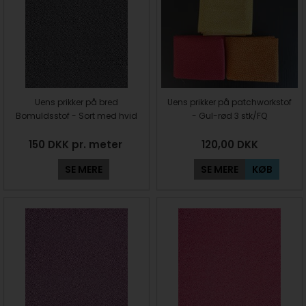
Uens prikker på bred
Uens prikker på patchworkstof
Bomuldsstof - Sort med hvid
- Gul-rød 3 stk/FQ
150 DKK pr. meter
120,00
DKK
SE MERE
SE MERE
KØB