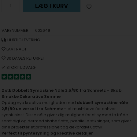
LÆG I KURV
VARENUMMER:
602649
HURTIG LEVERING
LAV FRAGT
30 DAGES RETURRET
STORT UDVALG
2 stk Dobbelt Symaskine Nåle 2,5/80 fra Schmetz – Skab
Smukke Dekorative Sømme
Opdag nye kreative muligheder med
dobbelt symaskine nåle
2,5/80 universal fra Schmetz
– et must-have for enhver
syentusiast. Disse nåle giver dig mulighed for at sy med to tråde
samtidigt og dermed skabe flotte, parallelle stikninger, som giver
dine projekter et professionelt og dekorativt udtryk.
Perfekt til pyntesyning og kreative detaljer