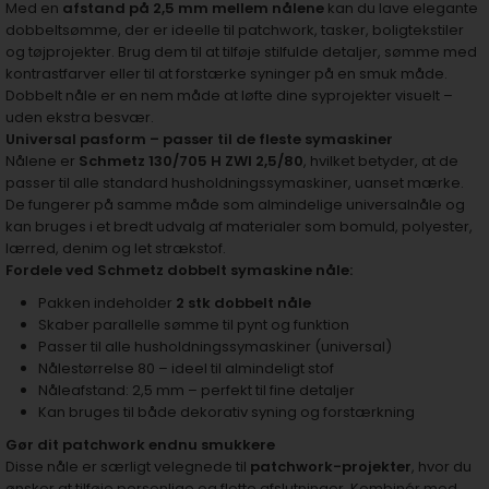
Med en
afstand på 2,5 mm mellem nålene
kan du lave elegante
dobbeltsømme, der er ideelle til patchwork, tasker, boligtekstiler
og tøjprojekter. Brug dem til at tilføje stilfulde detaljer, sømme med
kontrastfarver eller til at forstærke syninger på en smuk måde.
Dobbelt nåle er en nem måde at løfte dine syprojekter visuelt –
uden ekstra besvær.
Universal pasform – passer til de fleste symaskiner
Nålene er
Schmetz 130/705 H ZWI 2,5/80
, hvilket betyder, at de
passer til alle standard husholdningssymaskiner, uanset mærke.
De fungerer på samme måde som almindelige universalnåle og
kan bruges i et bredt udvalg af materialer som bomuld, polyester,
lærred, denim og let strækstof.
Fordele ved Schmetz dobbelt symaskine nåle:
Pakken indeholder
2 stk dobbelt nåle
Skaber parallelle sømme til pynt og funktion
Passer til alle husholdningssymaskiner (universal)
Nålestørrelse 80 – ideel til almindeligt stof
Nåleafstand: 2,5 mm – perfekt til fine detaljer
Kan bruges til både dekorativ syning og forstærkning
Gør dit patchwork endnu smukkere
Disse nåle er særligt velegnede til
patchwork-projekter
, hvor du
ønsker at tilføje personlige og flotte afslutninger. Kombinér med