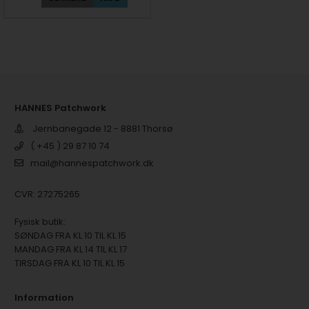
HANNES Patchwork
Jernbanegade 12 - 8881 Thorsø
( +45 ) 29 87 10 74
mail@hannespatchwork.dk
CVR: 27275265
Fysisk butik:
SØNDAG FRA KL 10 TIL KL 15
MANDAG FRA KL 14 TIL KL 17
TIRSDAG FRA KL 10 TIL KL 15
Information