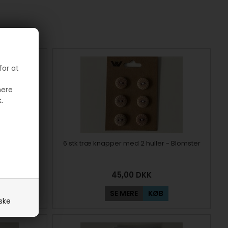
for at
mere
.
r - Hjerter
6 stk træ knapper med 2 huller - Blomster
45,00
DKK
SE MERE
KØB
iske