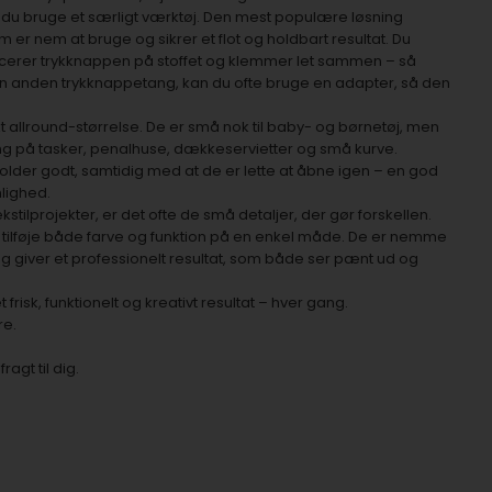
 du bruge et særligt værktøj. Den mest populære løsning
om er nem at bruge og sikrer et flot og holdbart resultat. Du
lacerer trykknappen på stoffet og klemmer let sammen – så
en anden trykknappetang, kan du ofte bruge en adapter, så den
t allround-størrelse. De er små nok til baby- og børnetøj, men
ning på tasker, penalhuse, dækkeservietter og små kurve.
der godt, samtidig med at de er lette at åbne igen – en god
nlighed.
kstilprojekter, er det ofte de små detaljer, der gør forskellen.
 tilføje både farve og funktion på en enkel måde. De er nemme
og giver et professionelt resultat, som både ser pænt ud og
 frisk, funktionelt og kreativt resultat – hver gang.
re.
gt til dig.