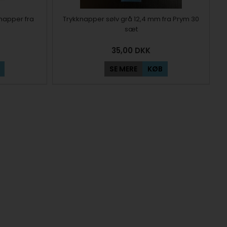
knapper fra
Trykknapper sølv grå 12,4 mm fra Prym 30
sæt
35,00
DKK
SE MERE
KØB