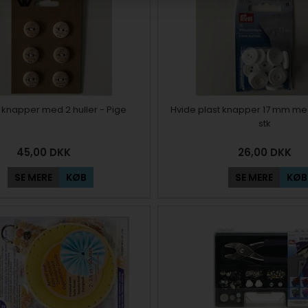
æ knapper med 2 huller - Pige
Hvide plast knapper 17 mm med
stk
45,00
DKK
26,00
DKK
SE MERE
KØB
SE MERE
KØB