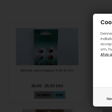
Cook
Denne 
indkøb
accept
om, hv
Betræk selv knapper 6 stk 15 mm
Snøreri
35,00
25,00
DKK
SE MERE
KØB
Nø