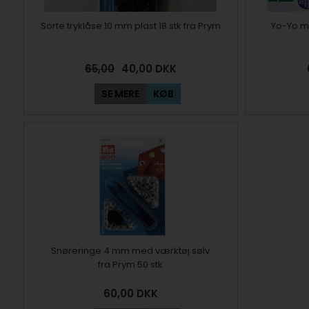
Sorte tryklåse 10 mm plast 18 stk fra Prym
Yo-Yo m
65,00
40,00
DKK
SE MERE
KØB
Snøreringe 4 mm med værktøj sølv
fra Prym 50 stk
60,00
DKK