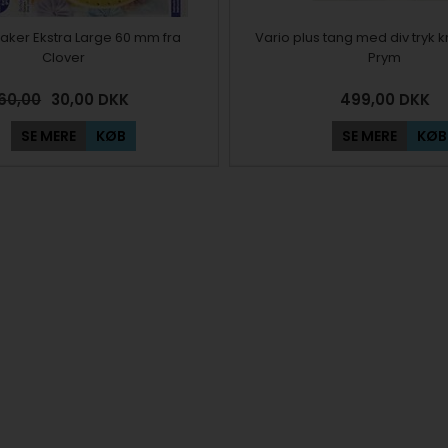
aker Ekstra Large 60 mm fra
Vario plus tang med div tryk 
Clover
Prym
60,00
30,00
DKK
499,00
DKK
SE MERE
KØB
SE MERE
KØB