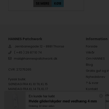
SE MERE
KØB
HANNES Patchwork
Information
Jernbanegade 12 - 8881 Thorsø
Forside
( +45 ) 29 87 10 74
Vilkår
mail@hannespatchwork.dk
Om HANNES
Blog
CVR: 27275265
Gratis guf og i
Nyhedsbrev
Fysisk butik:
? & svar
SØNDAG FRA KL 10 TIL KL 15
MANDAG FRA KL 14 TIL KL 17
Kontakt
TIRSDAG FRA KL 10 TIL KL 15
Tilfredse kund
En kunde har købt
Digital fortryd
Hvide glider/skyder med vedhæng 4 mm
Omkring 10 timer siden