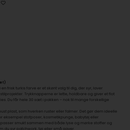
æt)
n frisk turkis farve er et skønt valg til dig, der syr, laver
ilprojekter. Trykknapperne er lette, holdbare og giver et flot
ories. Du får hele 30 sæt i pakken – nok til mange forskellige
obust plast, som hverken ruster eller falmer. Det gør dem ideelle
for eksempel stofposer, kosmetikpunge, babytøj eller
e passer smukt sammen med både lyse og mørke stoffer og
om du syr patchwork, tøj eller små gaver.