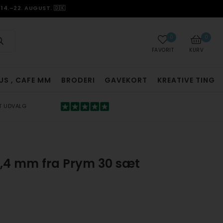
14.–22. AUGUST. 🇩🇰
0
0
FAVORIT
KURV
US , CAFE MM
BRODERI
GAVEKORT
KREATIVE TING
T UDVALG
2,4 mm fra Prym 30 sæt