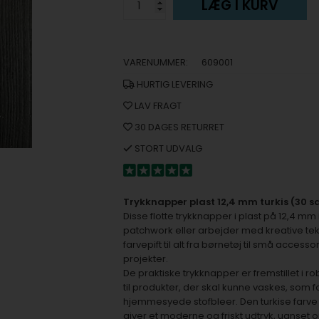
LÆG I KURV
VARENUMMER:
609001
HURTIG LEVERING
LAV FRAGT
30 DAGES RETURRET
STORT UDVALG
Trykknapper plast 12,4 mm turkis (30 s
Disse flotte trykknapper i plast på 12,4 mm i e
patchwork eller arbejder med kreative tekst
farvepift til alt fra børnetøj til små access
projekter.
De praktiske trykknapper er fremstillet i r
til produkter, der skal kunne vaskes, som 
hjemmesyede stofbleer. Den turkise farv
giver et moderne og friskt udtryk, uanset 