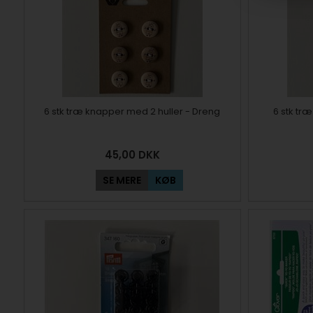
6 stk træ knapper med 2 huller - Dreng
6 stk tr
45,00
DKK
SE MERE
KØB