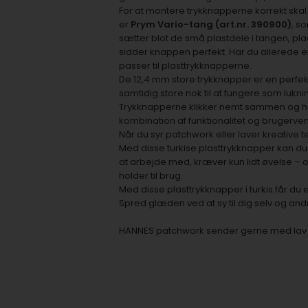
For at montere trykknapperne korrekt skal
er
Prym Vario-tang (art.nr. 390900)
, s
sætter blot de små plastdele i tangen, p
sidder knappen perfekt. Har du allerede 
passer til plasttrykknapperne.
De 12,4 mm store trykknapper er en perfek
samtidig store nok til at fungere som luk
Trykknapperne klikker nemt sammen og hol
kombination af funktionalitet og brugerve
Når du syr patchwork eller laver kreative te
Med disse turkise plasttrykknapper kan du
at arbejde med, kræver kun lidt øvelse – 
holder til brug.
Med disse plasttrykknapper i turkis får du et
Spred glæden ved at sy til dig selv og and
HANNES patchwork sender gerne med lav fra