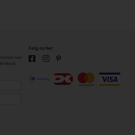
Følg os her:
r kommer nye
e tilbud