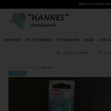
☀️DER KAN FOREKOMME
NYHEDER
PATCHWORK
SYTILBEHØR
TRÅD
LYNLÅ
HURTIG LEVERING
30 
Forside
»
Sytilbehør
»
Blandet
TILBAGE