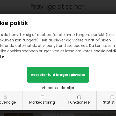
Prøv lige at se her:
ie politik
side benytter sig af cookies, for at kunne fungere perfekt (bl.a. 
skurven kan fungere). Hvis du klikker dig videre rundt på siden
erer du automatisk, at vi benytter disse cookies. Du kan læse 
ilke cookies shoppen bruger, ved at læse om vores
cookie politik
nge 5 mm med værktøj sort
6 stk træ knapper med 2 hulle
fra Prym 40 stk
Vis cookie detaljer
65,00
DKK
45,00
DKK
SE MERE
KØB
SE MERE
KØB
dvendige
Markedsføring
Funktionelle
Statist