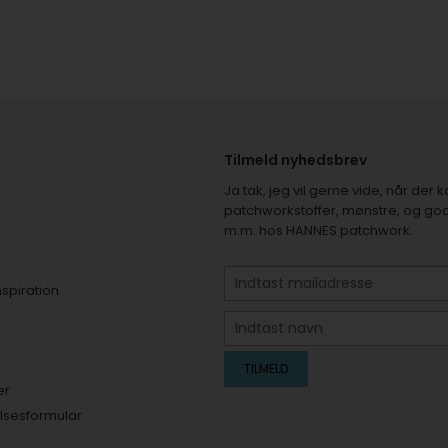
Tilmeld nyhedsbrev
Ja tak, jeg vil gerne vide, når de
patchworkstoffer, mønstre, og god
m.m. hos HANNES patchwork.
nspiration
er
elsesformular