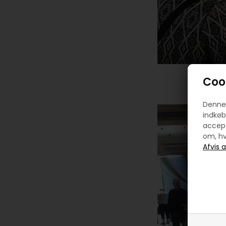
Cook
Denne 
indkøb
accept
om, hv