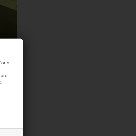
for at
mere
.