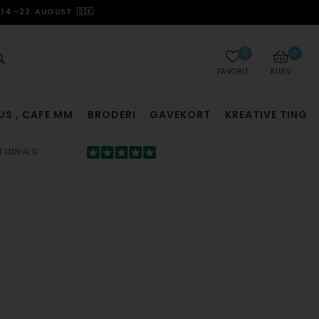
14.–22. AUGUST. 🇩🇰
0
0
FAVORIT
KURV
US , CAFE MM
BRODERI
GAVEKORT
KREATIVE TING
T UDVALG