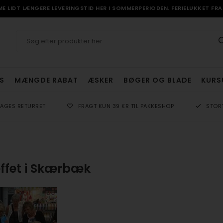
 LIDT LÆNGERE LEVERINGSTID HER I SOMMERPERIODEN. FERIELUKKET FRA 
S
MÆNGDE RABAT
ÆSKER
BØGER OG BLADE
KURS
DAGES RETURRET
FRAGT KUN 39 KR TIL PAKKESHOP
STOR
æffet i Skærbæk