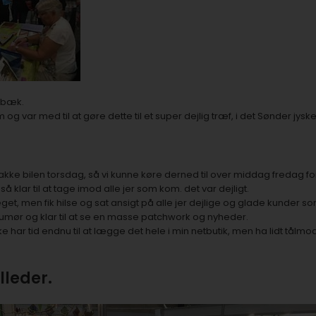
ærbæk.
m og var med til at gøre dette til et super dejlig træf, i det Sønder jyske
kke bilen torsdag, så vi kunne køre derned til over middag fredag for a
 så klar til at tage imod alle jer som kom. det var dejligt.
eget, men fik hilse og sat ansigt på alle jer dejlige og glade kunder s
 humør og klar til at se en masse patchwork og nyheder.
e har tid endnu til at lægge det hele i min netbutik, men ha lidt tål
lleder.