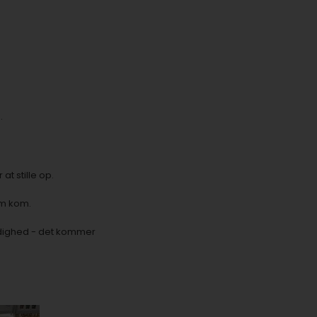
.
t stille op.
om kom.
modighed - det kommer