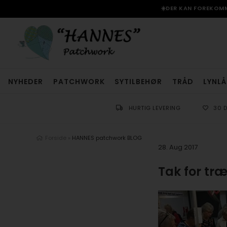
☀️DER KAN FOREKOMME
NYHEDER
PATCHWORK
SYTILBEHØR
TRÅD
LYNLÅ
HURTIG LEVERING
30 
Forside
»
HANNES patchwork BLOG
28. Aug 2017
Tak for tr