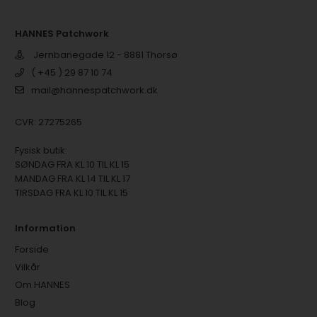
HANNES Patchwork
Jernbanegade 12 - 8881 Thorsø
( +45 ) 29 87 10 74
mail@hannespatchwork.dk
CVR: 27275265
Fysisk butik:
SØNDAG FRA KL 10 TIL KL 15
MANDAG FRA KL 14 TIL KL 17
TIRSDAG FRA KL 10 TIL KL 15
Information
Forside
Vilkår
Om HANNES
Blog