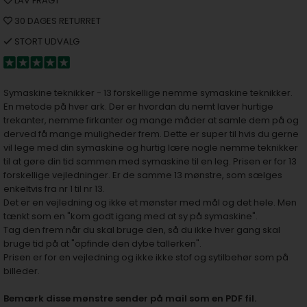
LAV FRAGT
30 DAGES RETURRET
STORT UDVALG
Symaskine teknikker - 13 forskellige nemme symaskine teknikker.
En metode på hver ark. Der er hvordan du nemt laver hurtige
trekanter, nemme firkanter og mange måder at samle dem på og
derved få mange muligheder frem. Dette er super til hvis du gerne
vil lege med din symaskine og hurtig lære nogle nemme teknikker
til at gøre din tid sammen med symaskine til en leg. Prisen er for 13
forskellige vejledninger. Er de samme 13 mønstre, som sælges
enkeltvis fra nr 1 til nr 13.
Det er en vejledning og ikke et mønster med mål og det hele. Men
tænkt som en "kom godt igang med at sy på symaskine".
Tag den frem når du skal bruge den, så du ikke hver gang skal
bruge tid på at "opfinde den dybe tallerken".
Prisen er for en vejledning og ikke ikke stof og sytilbehør som på
billeder.
Bemærk disse mønstre sender på mail som en PDF fil.