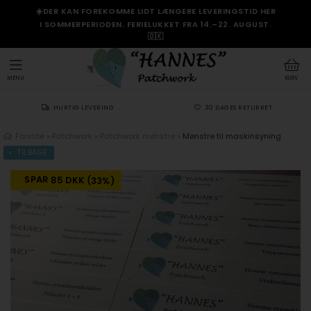
☀️DER KAN FOREKOMME LIDT LÆNGERE LEVERINGSTID HER
I SOMMERPERIODEN. FERIELUKKET FRA 14.–22. AUGUST.
🇩🇰
MENU
KURV
HURTIG LEVERING
30 DAGES RETURRET
Forside
»
Patchwork
»
Patchwork mønstre
»
Mønstre til maskinsyning
TILBAGE
SPAR 85 DKK (33%)