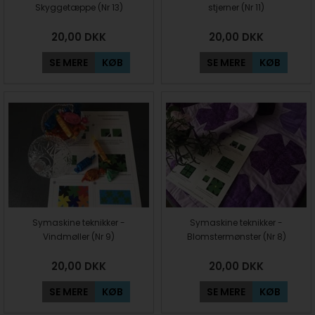
Skyggetæppe (Nr 13)
stjerner (Nr 11)
20,00
DKK
20,00
DKK
SE MERE
KØB
SE MERE
KØB
Symaskine teknikker -
Symaskine teknikker -
Vindmøller (Nr 9)
Blomstermønster (Nr 8)
20,00
DKK
20,00
DKK
SE MERE
KØB
SE MERE
KØB