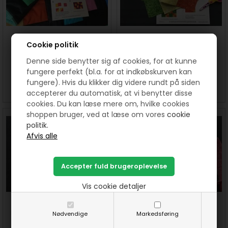
Symaskine teknikker -
Symaskine teknikker -
Cookie politik
Trappemønster. (Nr 10)
Firkanter 1 + 4 (Nr 2)
Denne side benytter sig af cookies, for at kunne
20,00
DKK
20,00
DKK
fungere perfekt (bl.a. for at indkøbskurven kan
fungere). Hvis du klikker dig videre rundt på siden
SE MERE
KØB
SE MERE
KØB
accepterer du automatisk, at vi benytter disse
cookies. Du kan læse mere om, hvilke cookies
shoppen bruger, ved at læse om vores
cookie
politik.
Vis cookie detaljer
Symaskine teknikker -
Symaskine teknikker - 9
Firkanter på flere måder ( nr 3)
firkanter på flere måder. (Nr 4)
Nødvendige
Markedsføring