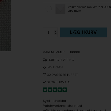
Volumenvlies mellemfoer UDEN 
Læs mere
LÆG I KURV
VARENUMMER:
80006
HURTIG LEVERING
LAV FRAGT
30 DAGES RETURRET
STORT UDVALG
Sykit indholder
Patchworkmønster med
påtrykte skabeloner, lige til at klippe ud.