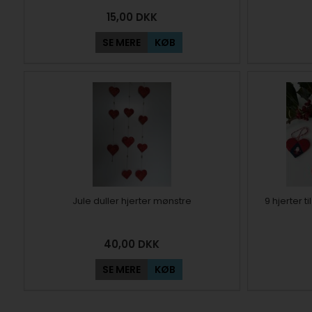
15,00
DKK
SE MERE
KØB
Jule duller hjerter mønstre
9 hjerter t
40,00
DKK
SE MERE
KØB