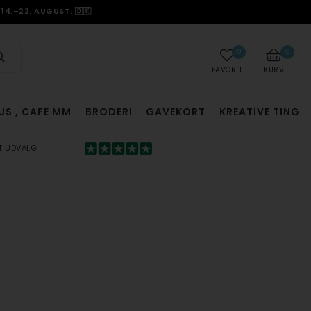
14.–22. AUGUST. 🇩🇰
0
0
FAVORIT
KURV
US , CAFE MM
BRODERI
GAVEKORT
KREATIVE TING
T UDVALG