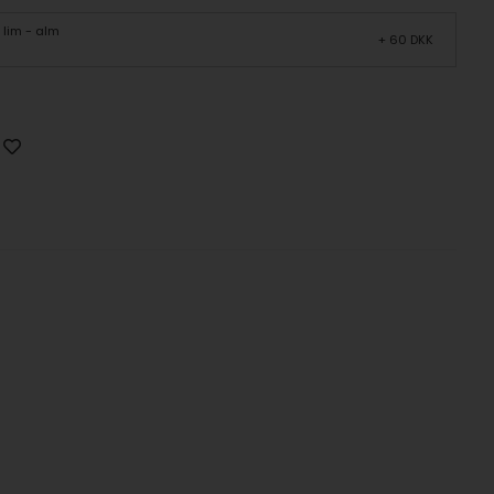
lim - alm
+ 60 DKK