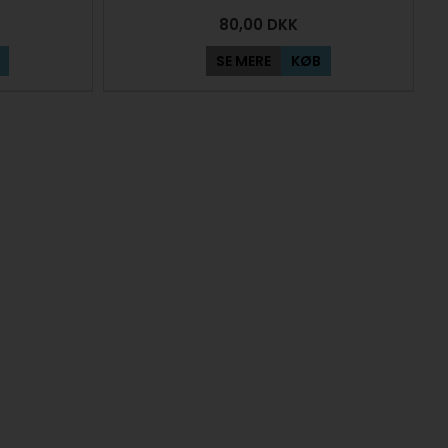
80,00
DKK
SE MERE
KØB