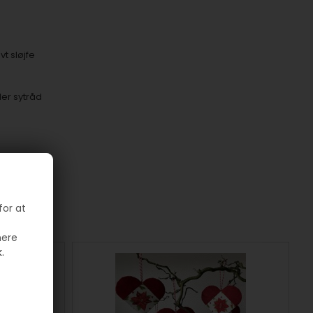
t sløjfe
ler sytråd
for at
mere
.