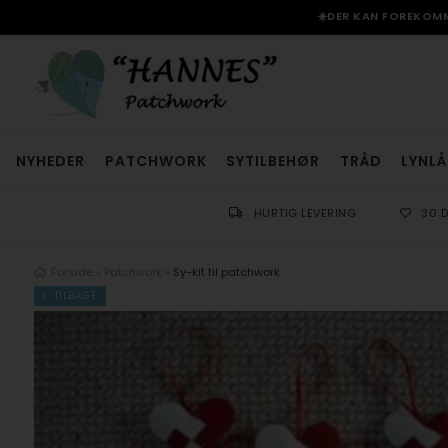
☀️DER KAN FOREKOMME
NYHEDER
PATCHWORK
SYTILBEHØR
TRÅD
LYNLÅ
HURTIG LEVERING
30 
Forside
»
Patchwork
»
Sy-kit til patchwork
TILBAGE