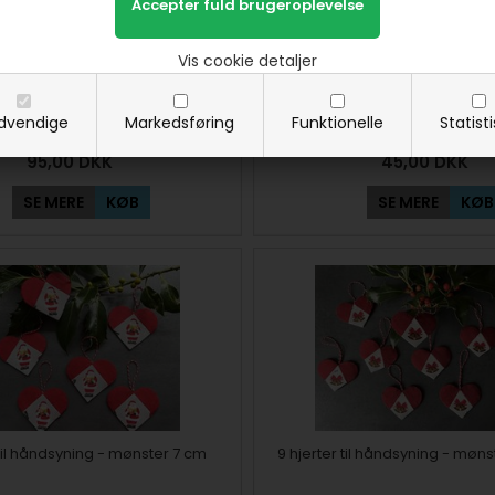
Vis cookie detaljer
sabeth 4 stk hjerte sykit
Stof sykit til sprælleni
dvendige
Markedsføring
Funktionelle
Statist
95,00
DKK
45,00
DKK
SE MERE
KØB
SE MERE
KØB
 til håndsyning - mønster 7 cm
9 hjerter til håndsyning - møns