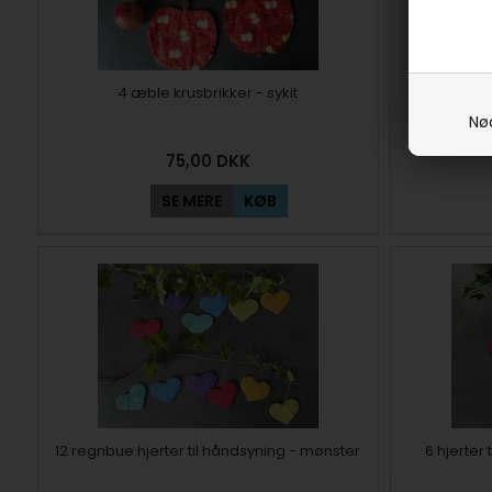
4 æble krusbrikker - sykit
Eli
Nø
75,00
DKK
SE MERE
KØB
12 regnbue hjerter til håndsyning - mønster
6 hjerter