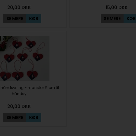
20,00
DKK
15,00
DKK
SE MERE
KØB
SE MERE
KØB
il håndsyning - mønster 5 cm til
håndsy
20,00
DKK
SE MERE
KØB