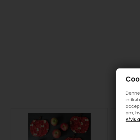
Cook
Denne 
indkøb
accept
om, hv