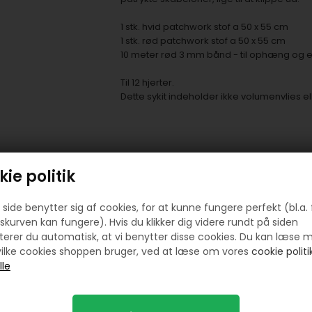
1 stk. hvid patchwork stof a 50 x 55 cm
1 stk. rød patchwork stof a 50 x 55 cm
10 meter rød 3 mm bånd - til ophæng og ev
Til 12 hjerter.
Dette sykit indeholder ikke volumenvlies el
ie politik
Prøv lige at se her:
side benytter sig af cookies, for at kunne fungere perfekt (bl.a. 
skurven kan fungere). Hvis du klikker dig videre rundt på siden
erer du automatisk, at vi benytter disse cookies. Du kan læse 
ilke cookies shoppen bruger, ved at læse om vores
cookie politik