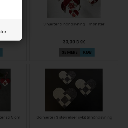
sse
8 hjerter til håndsyning - mønster
iske
30,00
DKK
SE MERE
KØB
ter str 5 cm
Ida hjerte i 3 størrelser sykit til håndsyning