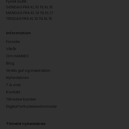
Fysisk butik:
SØNDAG FRA KL 10 TIL KL 15
MANDAG FRA KL 14 TIL KL 17
TIRSDAG FRA KL 10 TIL KL 15
Information
Forside
Vilkår
Om HANNES
Blog
Gratis guf og inspiration
Nyhedsbrev
? & svar
Kontakt
Tilfredse kunder
Digital fortrydelsesformular
Tilmeld nyhedsbrev