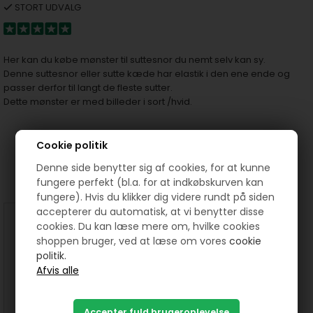
STORT UDVALG
Her kan du købe mønster til suttesnor du nemt selv kan sy.
Denne suttesnor eller sutte kæde har elastik i den ene ende og
passer derfor til langt de fleste sutter.
Dette mønster er med billeder i sort /hvid.
Cookie politik
Prøv lige at se her:
Denne side benytter sig af cookies, for at kunne
fungere perfekt (bl.a. for at indkøbskurven kan
fungere). Hvis du klikker dig videre rundt på siden
accepterer du automatisk, at vi benytter disse
cookies. Du kan læse mere om, hvilke cookies
shoppen bruger, ved at læse om vores
cookie
politik.