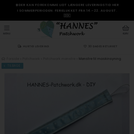
☀️DER KAN FOREKOMME LIDT LÆNGERE LEVERINGSTID HER
I SOMMERPERIODEN. FERIELUKKET FRA 14.–22. AUGUST.
🇩🇰
MENU
KURV
HURTIG LEVERING
30 DAGES RETURRET
Forside
»
Patchwork
»
Patchwork mønstre
»
Mønstre til maskinsyning
TILBAGE