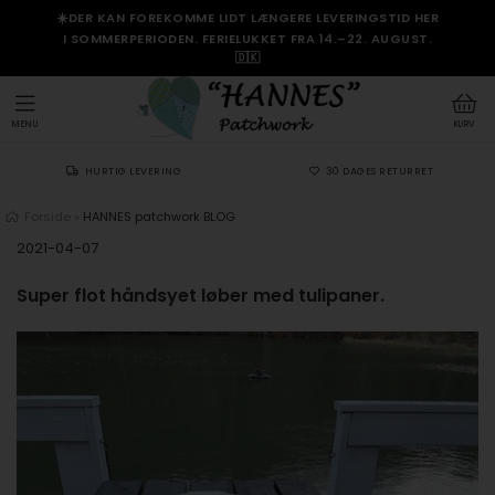
☀️DER KAN FOREKOMME LIDT LÆNGERE LEVERINGSTID HER
I SOMMERPERIODEN. FERIELUKKET FRA 14.–22. AUGUST.
🇩🇰
MENU
KURV
HURTIG LEVERING
30 DAGES RETURRET
Forside
»
HANNES patchwork BLOG
2021-04-07
Super flot håndsyet løber med tulipaner.