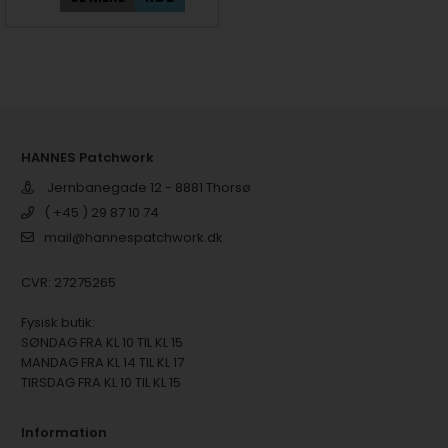
HANNES Patchwork
Jernbanegade 12 - 8881 Thorsø
( +45 ) 29 87 10 74
mail@hannespatchwork.dk
CVR: 27275265
Fysisk butik:
SØNDAG FRA KL 10 TIL KL 15
MANDAG FRA KL 14 TIL KL 17
TIRSDAG FRA KL 10 TIL KL 15
Information