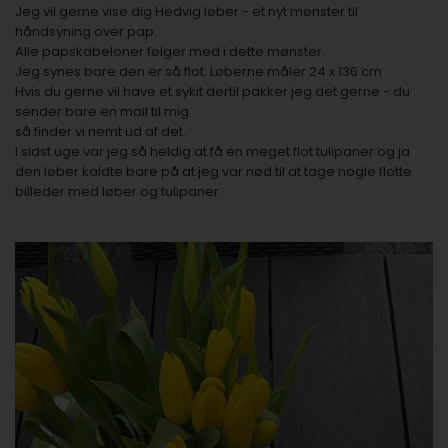
Jeg vil gerne vise dig Hedvig løber - et nyt mønster til
håndsyning over pap.
Alle papskabeloner følger med i dette mønster.
Jeg synes bare den er så flot. Løberne måler 24 x 136 cm
Hvis du gerne vil have et sykit dertil pakker jeg det gerne - du
sender bare en mail til mig
så finder vi nemt ud af det.
I sidst uge var jeg så heldig at få en meget flot tulipaner og ja
den løber kaldte bare på at jeg var nød til at tage nogle flotte
billeder med løber og tulipaner.