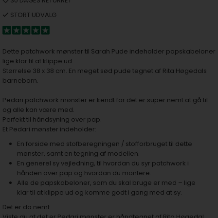
30 DAGES RETURRET
STORT UDVALG
Dette patchwork mønster til Sarah Pude indeholder papskabeloner
lige klar til at klippe ud.
Størrelse 38 x 38 cm. En meget sød pude tegnet af Rita Høgedals
barnebarn.
​​​​​​​​​​​​​​Pedari patchwork mønster er kendt for det er super nemt at gå til
og alle kan være med.
Perfekt til håndsyning over pap.
Et Pedari mønster indeholder:
En forside med stofberegningen / stofforbruget til dette
mønster, samt en tegning af modellen.
En generel sy vejledning, til hvordan du syr patchwork i
hånden over pap og hvordan du montere.
Alle de papskabeloner, som du skal bruge er med – lige
klar til at klippe ud og komme godt i gang med at sy.
Det er da nemt…..
Viste du at det er Pedari mønster er håndtegnet af Rita Høgedal,