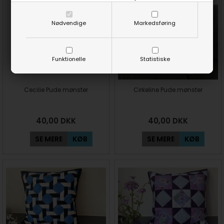
Nødvendige
Markedsføring
Funktionelle
Statistiske
Cecilie Pude mønster
Cirkeline Pude mønster
40,00
DKK
40,00
DKK
SE MERE
KØB
SE MERE
KØB