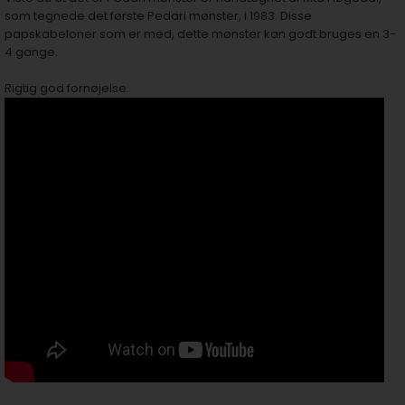
som tegnede det første Pedari mønster, i 1983. Disse
papskabeloner som er med, dette mønster kan godt bruges en 3-
4 gange.
Rigtig god fornøjelse.