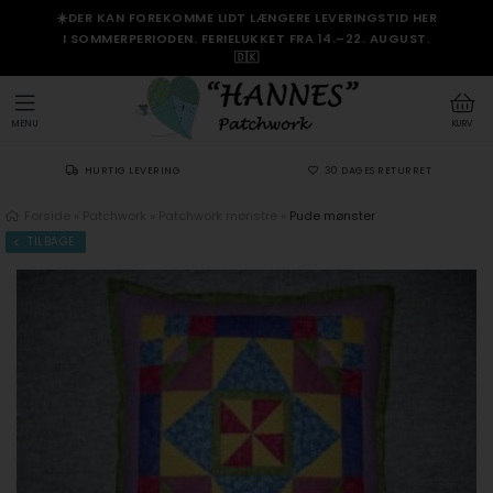
☀️DER KAN FOREKOMME LIDT LÆNGERE LEVERINGSTID HER
I SOMMERPERIODEN. FERIELUKKET FRA 14.–22. AUGUST.
🇩🇰
MENU
KURV
HURTIG LEVERING
30 DAGES RETURRET
Forside
»
Patchwork
»
Patchwork mønstre
»
Pude mønster
TILBAGE