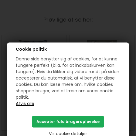
Prøv lige at se her:
Cookie politik
Denne side benytter sig af cookies, for at kunne
fungere perfekt (bl.a. for at indkøbskurven kan
fungere). Hvis du klikker dig videre rundt på siden
accepterer du automatisk, at vi benytter disse
cookies. Du kan læse mere om, hvilke cookies
shoppen bruger, ved at læse om vores
cookie
Gunilla Pude mønster
Birthe Pude mønster (9)
politik.
40,00
DKK
40,00
DKK
SE MERE
KØB
SE MERE
KØB
Vis cookie detaljer