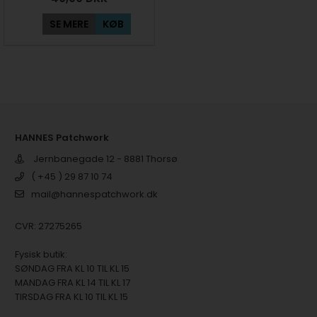
SE MERE
KØB
HANNES Patchwork
Jernbanegade 12 - 8881 Thorsø
( +45 ) 29 87 10 74
mail@hannespatchwork.dk
CVR: 27275265
Fysisk butik:
SØNDAG FRA KL 10 TIL KL 15
MANDAG FRA KL 14 TIL KL 17
TIRSDAG FRA KL 10 TIL KL 15