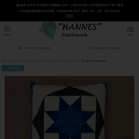
☀️DER KAN FOREKOMME LIDT LÆNGERE LEVERINGSTID HER
I SOMMERPERIODEN. FERIELUKKET FRA 14.–22. AUGUST.
🇩🇰
MENU
KURV
HURTIG LEVERING
30 DAGES RETURRET
Forside
»
Patchwork
»
Patchwork mønstre
»
Pude mønster
TILBAGE