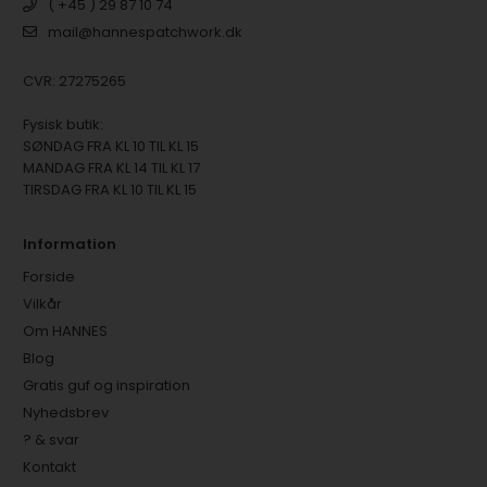
( +45 ) 29 87 10 74
mail@hannespatchwork.dk
CVR: 27275265
Fysisk butik:
SØNDAG FRA KL 10 TIL KL 15
MANDAG FRA KL 14 TIL KL 17
TIRSDAG FRA KL 10 TIL KL 15
Information
Forside
Vilkår
Om HANNES
Blog
Gratis guf og inspiration
Nyhedsbrev
? & svar
Kontakt