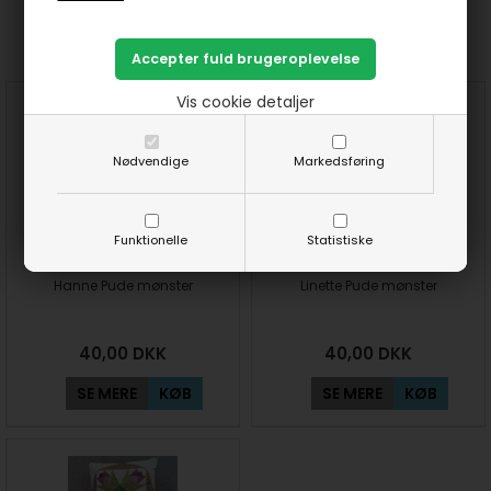
Prøv lige at se her:
Vis cookie detaljer
Nødvendige
Markedsføring
Funktionelle
Statistiske
Hanne Pude mønster
Linette Pude mønster
40,00
DKK
40,00
DKK
SE MERE
KØB
SE MERE
KØB