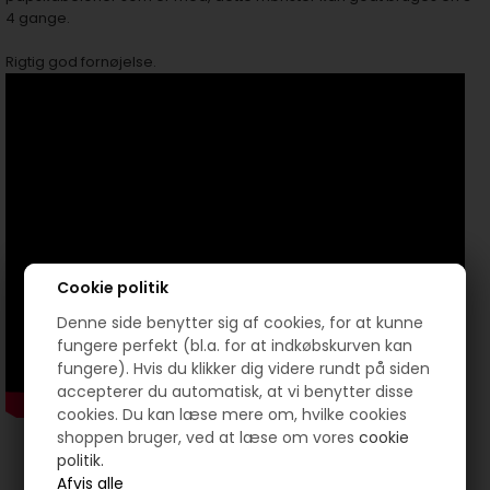
4 gange.
Rigtig god fornøjelse.
Cookie politik
Denne side benytter sig af cookies, for at kunne
fungere perfekt (bl.a. for at indkøbskurven kan
fungere). Hvis du klikker dig videre rundt på siden
accepterer du automatisk, at vi benytter disse
cookies. Du kan læse mere om, hvilke cookies
shoppen bruger, ved at læse om vores
cookie
politik.