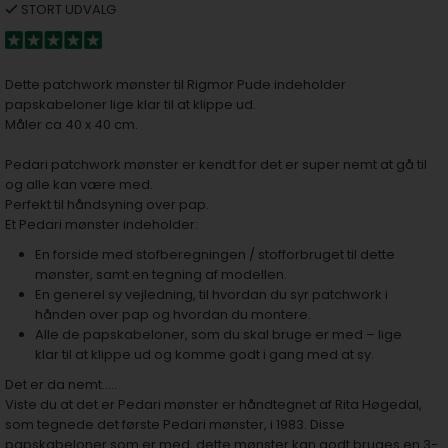
STORT UDVALG
Dette patchwork mønster til Rigmor Pude indeholder
papskabeloner lige klar til at klippe ud.
Måler ca 40 x 40 cm.
​​​​​​​Pedari patchwork mønster er kendt for det er super nemt at gå til
og alle kan være med.
Perfekt til håndsyning over pap.
Et Pedari mønster indeholder:
En forside med stofberegningen / stofforbruget til dette
mønster, samt en tegning af modellen.
En generel sy vejledning, til hvordan du syr patchwork i
hånden over pap og hvordan du montere.
Alle de papskabeloner, som du skal bruge er med – lige
klar til at klippe ud og komme godt i gang med at sy.
Det er da nemt…..
Viste du at det er Pedari mønster er håndtegnet af Rita Høgedal,
som tegnede det første Pedari mønster, i 1983. Disse
papskabeloner som er med, dette mønster kan godt bruges en 3-