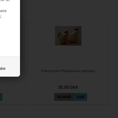
mere
.
iske
ster
Patchwork Påskehøne mønster
35,00
DKK
SE MERE
KØB