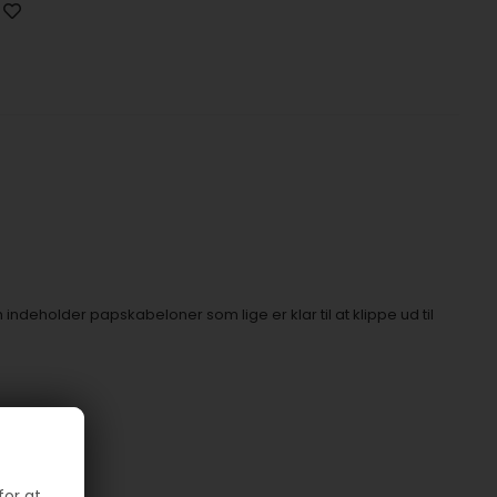
ndeholder papskabeloner som lige er klar til at klippe ud til
for at