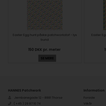
Easter Egg hunt påske patchworkstof - lys
Easter Eg
bund
150 DKK pr. meter
SE MERE
HANNES Patchwork
Information
Jernbanegade 12 - 8881 Thorsø
Forside
( +45 ) 29 87 10 74
Vilkår