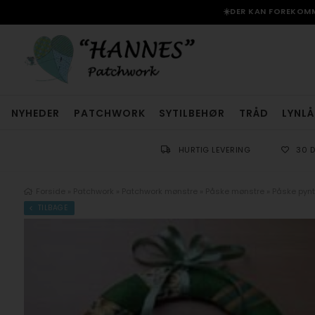
☀️DER KAN FOREKOMME
NYHEDER
PATCHWORK
SYTILBEHØR
TRÅD
LYNLÅ
HURTIG LEVERING
30 
Forside
»
Patchwork
»
Patchwork mønstre
»
Påske mønstre
»
Påske pynt
TILBAGE