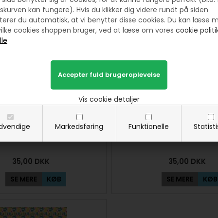
Prøv lige at se her:
skurven kan fungere). Hvis du klikker dig videre rundt på siden
erer du automatisk, at vi benytter disse cookies. Du kan læse 
ilke cookies shoppen bruger, ved at læse om vores
cookie politik
Vis cookie detaljer
dvendige
Markedsføring
Funktionelle
Statist
lot Høj Høne mønster
Hønemor Med Æg møn
35,00
DKK
35,00
DKK
SE MERE
KØB
SE MERE
KØB