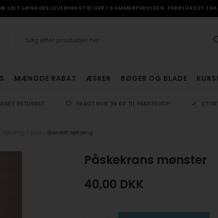
 LIDT LÆNGERE LEVERINGSTID HER I SOMMERPERIODEN. FERIELUKKET FRA 
S
MÆNGDE RABAT
ÆSKER
BØGER OG BLADE
KURS
DAGES RETURRET
FRAGT KUN 39 KR TIL PAKKESHOP
STOR
 ophæng / pynt
»
Blandet ophæng
Påskekrans mønster
40,00
DKK