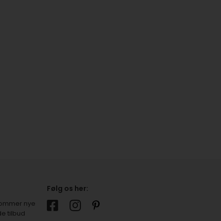
Følg os her:
r kommer nye
e tilbud