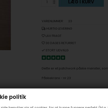
LÆG I KURV
VARENUMMER:
23
HURTIG LEVERING
LAV FRAGT
30 DAGES RETURRET
STORT UDVALG
Dette er et patchwork påske mønster, som i
Påskekrans - nr 23
ie politik
side benytter sig af cookies, for at kunne fungere perfekt (bl.a. 