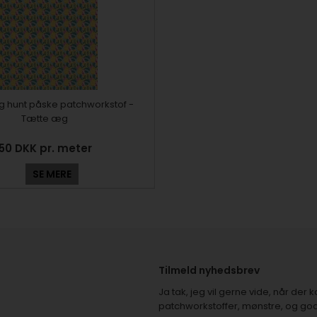
g hunt påske patchworkstof -
Tætte æg
150 DKK pr. meter
SE MERE
Tilmeld nyhedsbrev
Ja tak, jeg vil gerne vide, når de
patchworkstoffer, mønstre, og god