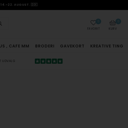
14.–22. AUGUST. 🇩🇰
0
0
FAVORIT
KURV
US , CAFE MM
BRODERI
GAVEKORT
KREATIVE TING
T UDVALG