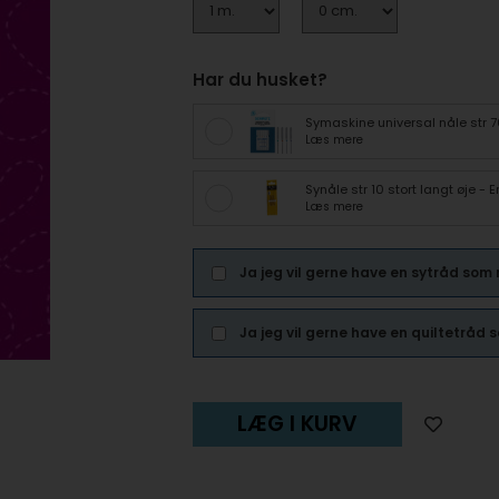
Har du husket?
Symaskine universal nåle str 
Læs mere
Synåle str 10 stort langt øje -
Læs mere
Ja jeg vil gerne have en sytråd som
Ja jeg vil gerne have en quiltetråd
LÆG I KURV