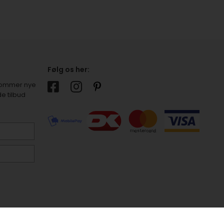
Følg os her:
r kommer nye
e tilbud