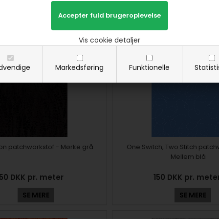
Prøv lige at se her:
Vis cookie detaljer
dvendige
Markedsføring
Funktionelle
Statist
n patchworkstof - Mørke grå
One Switch, Two Stitch patch
Mellem blå
150 DKK pr. meter
150 DKK pr. mete
SE MERE
SE MERE