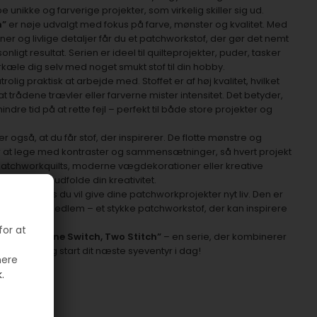
unikke og farverige projekter, som virkelig skiller sig ud.
h”
er nøje udvalgt med fokus på farve, mønster og kvalitet. Med
r og livlige detaljer får du et patchworkstof, der gør det nemt
ligt resultat. Serien er ideel til quilteprojekter, puder, tasker
orkæle dig selv med noget smukt stof til din hobby.
rolig praktisk at arbejde med. Stoffet er af høj kvalitet, hvilket
t trådene trævler eller farverne mister intensitet. Det betyder,
dre tid på at rette fejl – perfekt til både store projekter og
r også, at du får stof, der inspirerer. De flotte mønstre og
r at lege med kontraster og sammensætninger, så hvert projekt
e patchworkquilts, moderne vægdekorationer eller kreative
heden til at udfolde din kreativitet.
agt valg, hvis du vil give dine patchworkprojekter nyt liv. Den er
ller familiemedlem – et stykke patchworkstof, der kan inspirere
darbejde.
for at
ielle med
“One Switch, Two Stitch”
– en serie, der kombinerer
her hos os, og start dit næste syeventyr i dag!
mere
.