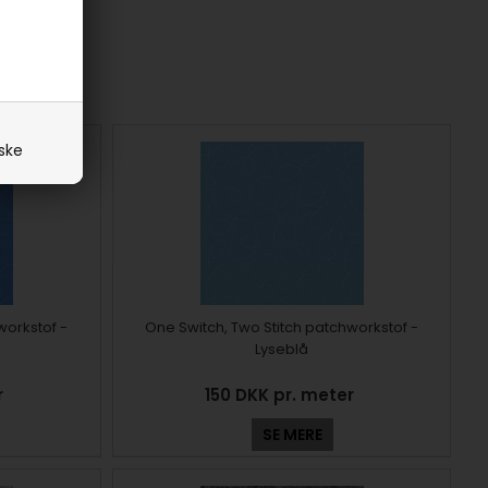
iske
workstof -
One Switch, Two Stitch patchworkstof -
Lyseblå
r
150 DKK pr. meter
SE MERE