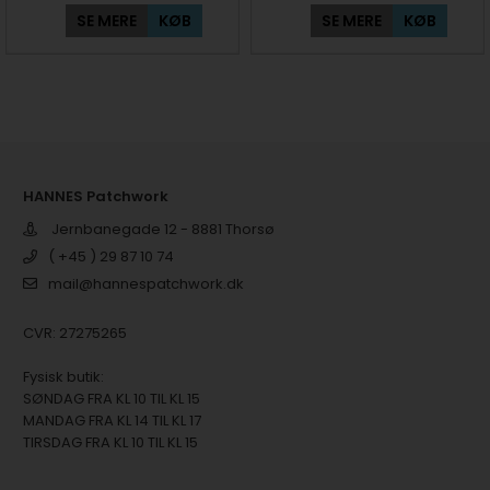
SE MERE
KØB
SE MERE
KØB
HANNES Patchwork
Jernbanegade 12 - 8881 Thorsø
( +45 ) 29 87 10 74
mail@hannespatchwork.dk
CVR: 27275265
Fysisk butik:
SØNDAG FRA KL 10 TIL KL 15
MANDAG FRA KL 14 TIL KL 17
TIRSDAG FRA KL 10 TIL KL 15