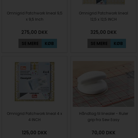
Omnigrid Patchwork lineal 9,5
Omnigrid Patchwork lineal
x 9,5 Inch
12,5 x 12,5 INCH
275,00
DKK
325,00
DKK
SE MERE
KØB
SE MERE
KØB
Omnigrid Patchwork lineal 4 x
Håndtag til linealer - Ruler
4 INCH
grip fra Sew Easy
125,00
DKK
70,00
DKK