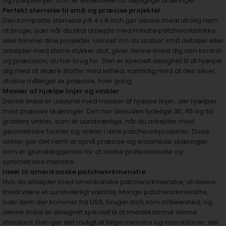
og hjælpelinjer, som er essentielle for nøjagtige skæringer.
Perfekt størrelse til små og præcise projekter
Den kompakte størrelse på 4 x 8 inch gør denne lineal utrolig nem
at bruge, især når du skal arbejde med mindre patchworkblokke
eller trimme dine projekter. Uanset om du skaber små detaljer eller
arbejder med større stykker stof, giver denne lineal dig den kontrol
og præcision, du har brug for. Den er specielt designet til at hjælpe
dig med at skære stoffer med lethed, samtidig med at den sikrer,
at dine målinger er præcise, hver gang.
Masser af hjælpe linjer og vinkler
Denne lineal er udstyret med masser af hjælpe linjer, der hjælper
med præcise skæringer. Den har desuden tydelige 30, 45 og 60
graders vinkler, som er uundværlige, når du arbejder med
geometriske former og vinkler i dine patchworkprojekter. Disse
vinkler gør det nemt at opnå præcise og ensartede skæringer,
som er grundlæggende for at skabe professionelle og
symmetriske mønstre.
Ideel til amerikanske patchworkmønstre
Hvis du arbejder med amerikanske patchworkmønstre, vil denne
lineal være et uundværligt værktøj. Mange patchworkmønstre,
især dem der kommer fra USA, bruger inch som måleenhed, og
denne lineal er designet specielt til at imødekomme denne
standard. Den gør det muligt at følge mønstre og instruktioner, der