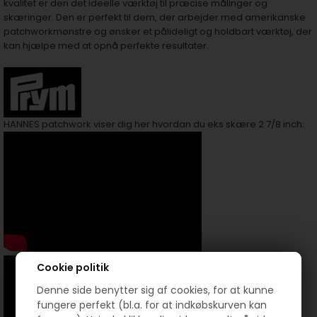
kvalitet er den det ideelle værktøj til præcise målinger og
skæringer. Den er perfekt til dem, der arbejder med amerikanske
patchworkmønstre og ønsker et pålideligt og holdbart værktøj, der
kan hjælpe med at opnå perfekte resultater.
HANNES patchwork viser dig her hvordan du eks skære 2 7/8 inch:
Cookie politik
Denne side benytter sig af cookies, for at kunne
fungere perfekt (bl.a. for at indkøbskurven kan