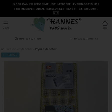
☀️DER KAN FOREKOMME LIDT LÆNGERE LEVERINGSTID HER
I SOMMERPERIODEN. FERIELUKKET FRA 14.–22. AUGUST.
🇩🇰
MENU
KURV
HURTIG LEVERING
30 DAGES RETURRET
Forside
»
Sytilbehør
»
Prym sytilbehør
TILBAGE