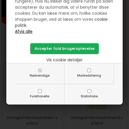
fungere). Hvis du klikker dig videre rundt på siden
accepterer du automatisk, at vi benytter disse
cookies. Du kan læse mere om, hvilke cookies
shoppen bruger, ved at læse om vores
cookie
politik.
Prøv lige at se her:
Vis cookie detaljer
Nødvendige
Markedsføring
Funktionelle
Statistiske
Omnigrid Patchwork lineal 1 x
Omnigrid Patchwork lineal 6 x
6 INCH
12 INCH