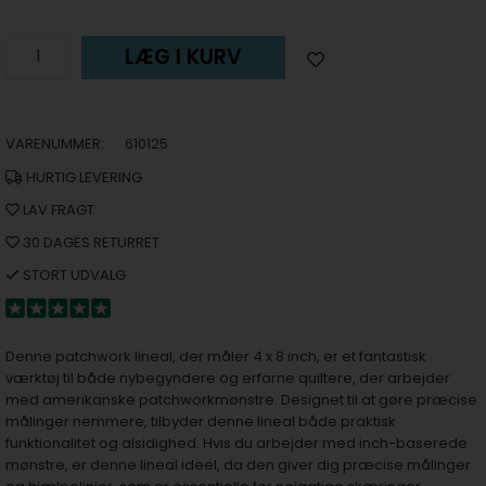
LÆG I KURV
VARENUMMER:
610125
HURTIG LEVERING
LAV FRAGT
30 DAGES RETURRET
STORT UDVALG
Denne patchwork lineal, der måler 4 x 8 inch, er et fantastisk
værktøj til både nybegyndere og erfarne quiltere, der arbejder
med amerikanske patchworkmønstre. Designet til at gøre præcise
målinger nemmere, tilbyder denne lineal både praktisk
funktionalitet og alsidighed. Hvis du arbejder med inch-baserede
mønstre, er denne lineal ideel, da den giver dig præcise målinger