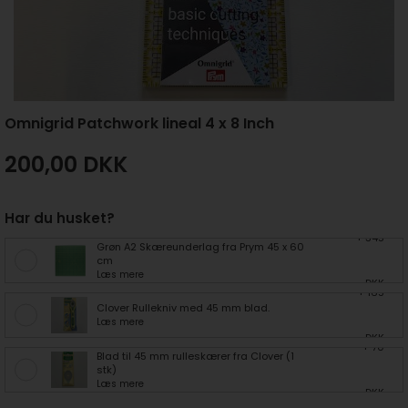
Omnigrid Patchwork lineal 4 x 8 Inch
200,00
DKK
Har du husket?
+ 345
Grøn A2 Skæreunderlag fra Prym 45 x 60
cm
Læs mere
DKK
+ 165
Clover Rullekniv med 45 mm blad.
Læs mere
DKK
+ 70
Blad til 45 mm rulleskærer fra Clover (1
stk)
Læs mere
DKK