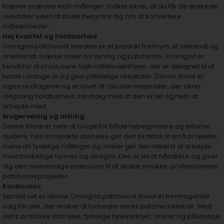
kræver præcise inch-målinger, hvilket sikrer, at du får de ønskede
resultater uden at skulle bekymre dig om at konvertere
måleenheder.
Høj kvalitet og holdbarhed
Omnigrid patchwork linealen er et produkt fra Prym, et velkendt og
anerkendt mærke inden for syning og patchwork. Omnigrid er
kendt for at producere højkvalitetsværktøjer, der er designet til at
holde i mange år og give pålidelige resultater. Denne lineal er
ingen undtagelse og er lavet af robuste materialer, der sikrer
langvarig holdbarhed, samtidig med at den er let og nem at
arbejde med.
Brugervenlig og alsidig
Denne lineal er nem at bruge for både nybegyndere og erfarne
quiltere. Den kompakte størrelse gør den praktisk til små projekter,
mens de tydelige målinger og vinkler gør den ideel til at arbejde
med forskellige former og designs. Den er let at håndtere og giver
dig den nødvendige præcision til at skabe smukke, professionelle
patchworkprojekter.
Konklusion
Samlet set er denne Omnigrid patchwork lineal et fremragende
valg for alle, der ønsker at forbedre deres patchworkteknik. Med
dens praktiske størrelse, tydelige hjælpelinjer, vinkler og pålidelige