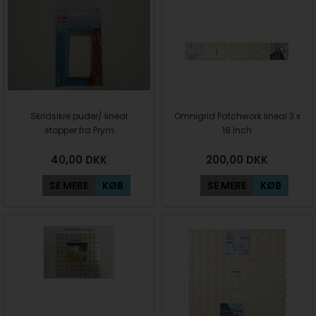
Skridsikre puder/ lineal
Omnigrid Patchwork lineal 3 x
stopper fra Prym
18 Inch
40,00
DKK
200,00
DKK
SE MERE
KØB
SE MERE
KØB