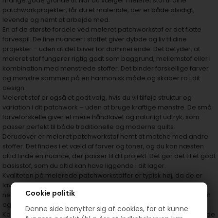
mange gode grunde til. Når du vælger meleret stof til dine
patchworkprojekter, får du et materiale, der er både alsidigt,
levende og nemt at arbejde med.
En af de største fordele ved meleret patchworkstof er det flotte
farvespil. De fine nuancer i stoffet giver dybde og liv til dine
projekter – uden at det bliver for dominerende. Det betyder, at
meleret stof fungerer rigtig godt som baggrund, mellemstof eller i
kombination med mønstrede stoffer. Det binder forskellige farver
og mønstre sammen på en harmonisk måde og skaber ro i dit
design.
Meleret stof er også et godt valg, hvis du vil tilføje struktur og
variation i dit patchwork – uden at bruge kraftige mønstre. De små
farveforskelle giver et mere håndlavet og naturligt udtryk, som
passer perfekt til både traditionelle og moderne quilts.
Derudover er meleret patchworkstof nemt at matche med andre
stoffer. Det findes i et væld af farver og toner, og du kan næsten
altid finde en nuance, der passer til dit projekt. Det gør det til et godt
basisstof, som du altid kan have liggende i dit lager.
Kvaliteten på melerede patchworkstoffer er typisk høj, da de er
lavet specielt til syning og quilting. De holder formen godt, er
Cookie politik
nemme at klippe og sy i, og giver flotte resultater – både i hånden
og på maskine.
Denne side benytter sig af cookies, for at kunne
Kort sagt: meleret patchworkstof giver liv, sammenhæng og dybde