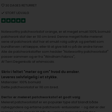
30 DAGES RETURRET
STORT UDVALG
Noteworthy patchworkstof orange, er et meget smukt 100% bomuld
patchwork stof der er 110 cm bred. Denne meget flotte meleret
serie af patchwork stof har et smukt rolig udtryk og perfekt som
bundfarven i et tæppe, eller til at give lidt ro på de andre farver.
Alle de patchworkstoffer som hedder "Noteworthy patchworkstof"
passer sammen og er fra "Windham Fabrics",
Af Terri Degenkolb af whimsicals.
S
kriv i feltet "meter og cm" hvad du ønsker.
Leveres selvfølgelig i et stykke.
Materialer: 100% bomuld
Dette patchworkstof er 110 cm bred.
Derfor er meleret patchworkstof et godt valg
Meleret patchworkstof er en populær type stof blandt både
nybegyndere og erfarne patchwork-entusiaster – og det er der