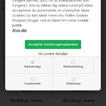
fungere perfekt (bl.a. for at indkøbskurven kan
til dine patchworkprojekter – og er et stof, du vil vende tilbage til
fungere). Hvis du klikker dig videre rundt på siden
igen og igen.
accepterer du automatisk, at vi benytter disse
cookies. Du kan læse mere om, hvilke cookies
shoppen bruger, ved at læse om vores
cookie
politik.
Prøv lige at se her:
Vis cookie detaljer
Nødvendige
Markedsføring
Funktionelle
Statistiske
Noteworthy patchworkstof -
Noteworthy patchworkstof -
lys grå
Mellem grå
150 DKK pr. meter
150 DKK pr. meter