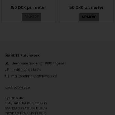
150 DKK pr. meter
150 DKK pr. meter
SE MERE
SE MERE
HANNES Patchwork
Jernbanegade 12 - 8881 Thorsø
( +45 ) 29 87 10 74
mail@hannespatchwork.dk
CVR: 27275265
Fysisk butik:
SØNDAG FRA KL 10 TIL KL 15
MANDAG FRA KL 14 TIL KL 17
TIRSDAG FRA KL 10 TIL KL 15