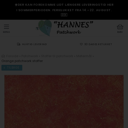
☀️DER KAN FOREKOMME LIDT LÆNGERE LEVERINGSTID HER
I SOMMERPERIODEN. FERIELUKKET FRA 14.–22. AUGUST.
🇩🇰
MENU
KURV
HURTIG LEVERING
30 DAGES RETURRET
Forside
»
Patchwork
»
Stoffer til patchwork
»
Metermål
»
Orange patchwork stoffer
TILBAGE