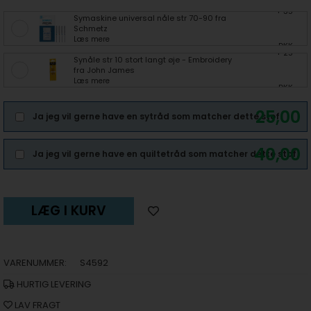
+ 35
Symaskine universal nåle str 70-90 fra
Schmetz
Læs mere
DKK
+ 25
Synåle str 10 stort langt øje - Embroidery
fra John James
Læs mere
DKK
25,00
Ja jeg vil gerne have en sytråd som matcher dette stof.
40,00
Ja jeg vil gerne have en quiltetråd som matcher dette stof.
LÆG I KURV
VARENUMMER:
S4592
HURTIG LEVERING
LAV FRAGT