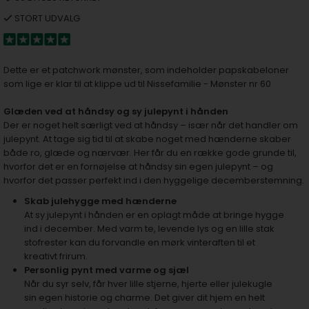
STORT UDVALG
Dette er et patchwork mønster, som indeholder papskabeloner
som lige er klar til at klippe ud til Nissefamilie - Mønster nr 60
Glæden ved at håndsy og sy julepynt i hånden
Der er noget helt særligt ved at håndsy – især når det handler om
julepynt. At tage sig tid til at skabe noget med hænderne skaber
både ro, glæde og nærvær. Her får du en række gode grunde til,
hvorfor det er en fornøjelse at håndsy sin egen julepynt – og
hvorfor det passer perfekt ind i den hyggelige decemberstemning.
Skab julehygge med hænderne
At sy julepynt i hånden er en oplagt måde at bringe hygge
ind i december. Med varm te, levende lys og en lille stak
stofrester kan du forvandle en mørk vinteraften til et
kreativt frirum.
Personlig pynt med varme og sjæl
Når du syr selv, får hver lille stjerne, hjerte eller julekugle
sin egen historie og charme. Det giver dit hjem en helt