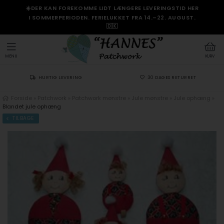
☀️DER KAN FOREKOMME LIDT LÆNGERE LEVERINGSTID HER
I SOMMERPERIODEN. FERIELUKKET FRA 14.–22. AUGUST.
🇩🇰
MENU
KURV
HURTIG LEVERING
30 DAGES RETURRET
Forside
»
Patchwork
»
Patchwork mønstre
»
Jule mønstre
»
Jule ophæng
»
Blandet jule ophæng
TILBAGE