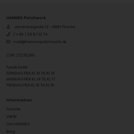
HANNES Patchwork
Jernbanegade 12 - 8881 Thorsø
( +45 ) 29 87 10 74
mail@hannespatchwork.dk
CVR: 27275265
Fysisk butik:
SØNDAG FRA KL 10 TIL KL 15
MANDAG FRA KL 14 TIL KL 17
TIRSDAG FRA KL 10 TIL KL 15
Information
Forside
Vilkår
Om HANNES
Blog