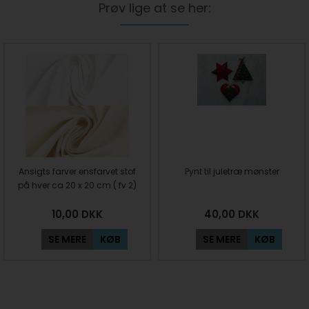
Prøv lige at se her:
Ansigts farver ensfarvet stof
Pynt til juletræ mønster
på hver ca 20 x 20 cm ( fv 2)
10,00
DKK
40,00
DKK
SE MERE
KØB
SE MERE
KØB