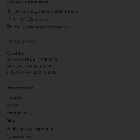
HANNES Patchwork
Jernbanegade 12 - 8881 Thorsø
( +45 ) 29 87 10 74
mail@hannespatchwork.dk
CVR: 27275265
Fysisk butik:
SØNDAG FRA KL 10 TIL KL 15
MANDAG FRA KL 14 TIL KL 17
TIRSDAG FRA KL 10 TIL KL 15
Information
Forside
Vilkår
Om HANNES
Blog
Gratis guf og inspiration
Nyhedsbrev