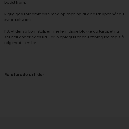
bedst frem.
Rigtig god fornemmelse med oplægning af dine tæpper når du
syr patchwork.
PS: At der så kom stolper i mellem disse blokke og tæppet nu
ser helt anderledes ud - er jo oplagt til endnu et blog indlæg. Så
følg med....smiler......
Relaterede artikler: