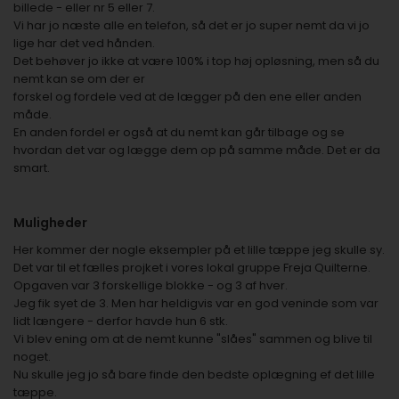
billede - eller nr 5 eller 7.
Vi har jo næste alle en telefon, så det er jo super nemt da vi jo
lige har det ved hånden.
Det behøver jo ikke at være 100% i top høj opløsning, men så du
nemt kan se om der er
forskel og fordele ved at de lægger på den ene eller anden
måde.
En anden fordel er også at du nemt kan går tilbage og se
hvordan det var og lægge dem op på samme måde. Det er da
smart.
Muligheder
Her kommer der nogle eksempler på et lille tæppe jeg skulle sy.
Det var til et fælles projket i vores lokal gruppe Freja Quilterne.
Opgaven var 3 forskellige blokke - og 3 af hver.
Jeg fik syet de 3. Men har heldigvis var en god veninde som var
lidt længere - derfor havde hun 6 stk.
Vi blev ening om at de nemt kunne "slåes" sammen og blive til
noget.
Nu skulle jeg jo så bare finde den bedste oplægning ef det lille
tæppe.