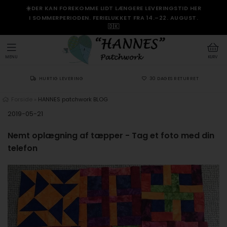
☀️DER KAN FOREKOMME LIDT LÆNGERE LEVERINGSTID HER
I SOMMERPERIODEN. FERIELUKKET FRA 14.–22. AUGUST.
🇩🇰
MENU
KURV
HURTIG LEVERING
30 DAGES RETURRET
Forside
»
HANNES patchwork BLOG
2019-05-21
Nemt oplægning af tæpper - Tag et foto med din
telefon