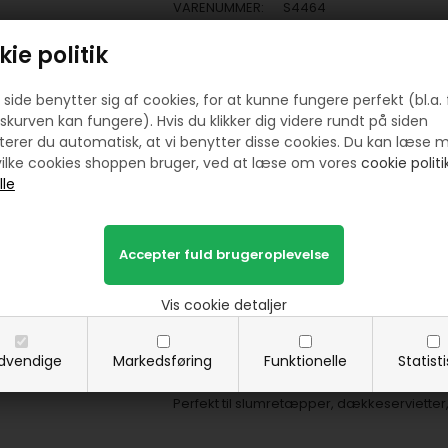
VARENUMMER:
S4464
HURTIG LEVERING
ie politik
LAV FRAGT
30 DAGES RETURRET
side benytter sig af cookies, for at kunne fungere perfekt (bl.a. 
skurven kan fungere). Hvis du klikker dig videre rundt på siden
STORT UDVALG
erer du automatisk, at vi benytter disse cookies. Du kan læse 
ilke cookies shoppen bruger, ved at læse om vores
cookie politik
Modern Lace patchworkstof - Roser er et 
Dette meget flotte brun/olivengrøn patchw
blade.
Modern Lace er designet af Satin Moon Des
S
kriv i feltet "meter og cm" hvad du øns
Vis cookie detaljer
Leveres selvfølgelig i et stykke.
dvendige
Markedsføring
Funktionelle
Statist
Materialer: 100% bomuld
Dette patchworkstof er 110 cm bred.
Perfekt til slumretæpper, dækkeserviette