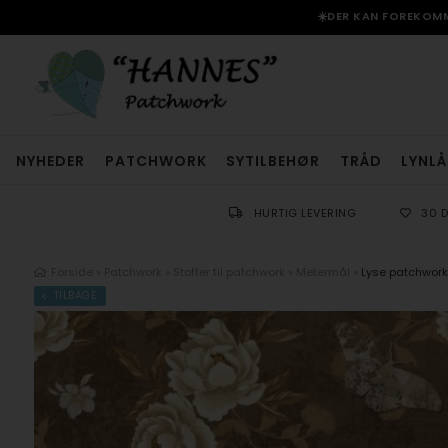
☀️DER KAN FOREKOMME
NYHEDER
PATCHWORK
SYTILBEHØR
TRÅD
LYNLÅ
HURTIG LEVERING
30 
Forside
»
Patchwork
»
Stoffer til patchwork
»
Metermål
»
Lyse patchwork
TILBAGE