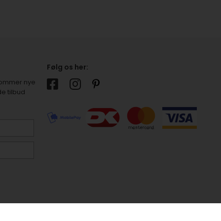
Følg os her:
r kommer nye
e tilbud