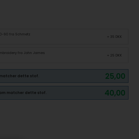
70-90 fra Schmetz
+ 35 DKK
 Embroidery fra John James
+ 25 DKK
25,00
 matcher dette stof.
40,00
 som matcher dette stof.