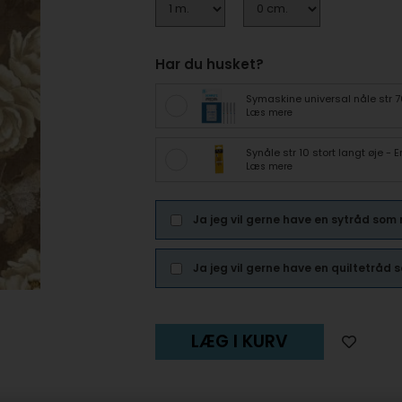
Har du husket?
Symaskine universal nåle str 
Læs mere
Synåle str 10 stort langt øje -
Læs mere
Ja jeg vil gerne have en sytråd som
Ja jeg vil gerne have en quiltetråd
LÆG I KURV