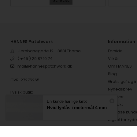
SE MERE
HANNES Patchwork
Information
Jernbanegade 12 - 8881 Thorsø
Forside
( +45 ) 29 87 10 74
Vilkår
mail@hannespatchwork.dk
Om HANNES
Blog
CVR: 27275265
Gratis guf og i
Nyhedsbrev
Fysisk butik:
? & svar
SØNDAG FRA KL 10 TIL KL 15
En kunde har lige købt
MANDAG FRA KL 14 TIL KL 17
Kontakt
Hvid lynlås i metermål 4 mm
TIRSDAG FRA KL 10 TIL KL 15
Tilfredse kund
Digital fortryd