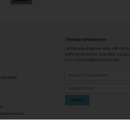
SE MERE
Tilmeld nyhedsbrev
Ja tak, jeg vil gerne vide, når de
patchworkstoffer, mønstre, og god
m.m. hos HANNES patchwork.
nspiration
er
elsesformular