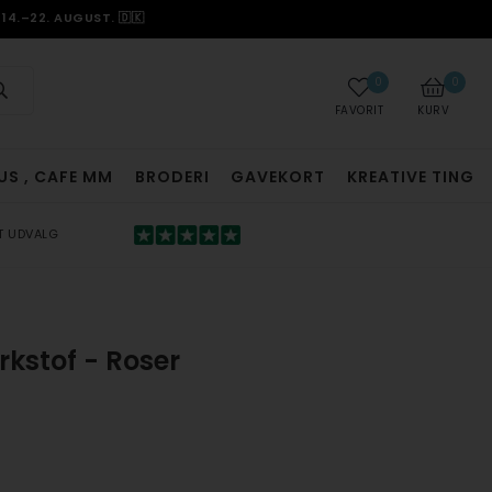
14.–22. AUGUST. 🇩🇰
0
0
FAVORIT
KURV
US , CAFE MM
BRODERI
GAVEKORT
KREATIVE TING
T UDVALG
kstof - Roser