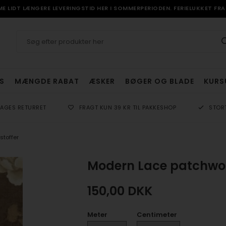
 LIDT LÆNGERE LEVERINGSTID HER I SOMMERPERIODEN. FERIELUKKET FRA 
S
MÆNGDE RABAT
ÆSKER
BØGER OG BLADE
KURS
DAGES RETURRET
FRAGT KUN 39 KR TIL PAKKESHOP
STOR
stoffer
Modern Lace patchwor
150,00
DKK
Meter
Centimeter