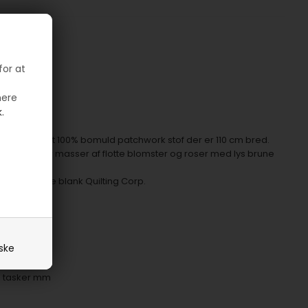
for at
mere
.
meget smukt 100% bomuld patchwork stof der er 110 cm bred.
ork stof har masser af flotte blomster og roser med lys brune
igns for The blank Quilting Corp.
ker.
iske
r, tasker mm