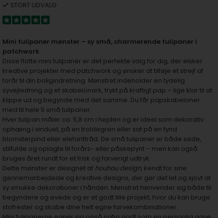
STORT UDVALG
Mini tulipaner mønster – sy små, charmerende tulipaner i
patchwork
Disse flotte mini tulipaner er det perfekte valg for dig, der elsker
kreative projekter med patchwork og ønsker at tilføje et strejf af
forår til din boligindretning. Mønstret indeholder en tydelig
syvejledning og et skabelonark, trykt på kraftigt pap – lige klar til at
klippe ud og begynde med det samme. Du får papskabeloner
med til hele 5 små tulipaner.
Hver tulipan måler ca. 5,8 cm i højden og er ideel som dekorativ
ophæng i vinduet, på en troldegren eller sat på en tynd
blomsterpind eller elefanttråd. De små tulipaner er både søde,
stilfulde og oplagte til forårs- eller påskepynt – men kan også
bruges året rundt for et frisk og farverigt udtryk.
Dette mønster er designet af
houhou design
, kendt for sine
gennemarbejdede og kreative designs, der gør det let og sjovt at
sy smukke dekorationer i hånden. Mønstret henvender sig både til
begyndere og øvede og er et godt lille projekt, hvor du kan bruge
stofrester og skabe dine helt egne farvekombinationer.
Mini tulipanerne egner sig også rigtig godt som en personlig gave,