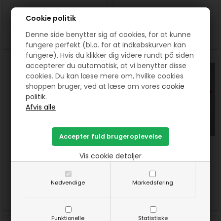
60,00 DKK pr. meter
40,00
DKK
Cookie politik
SE MERE
SE MERE
KØB
Denne side benytter sig af cookies, for at kunne
fungere perfekt (bl.a. for at indkøbskurven kan
fungere). Hvis du klikker dig videre rundt på siden
accepterer du automatisk, at vi benytter disse
cookies. Du kan læse mere om, hvilke cookies
shoppen bruger, ved at læse om vores
cookie
politik.
Pinse lilje mønster
Valmuer mønster
Vis cookie detaljer
40,00
DKK
40,00
DKK
Nødvendige
Markedsføring
SE MERE
KØB
SE MERE
KØB
Funktionelle
Statistiske