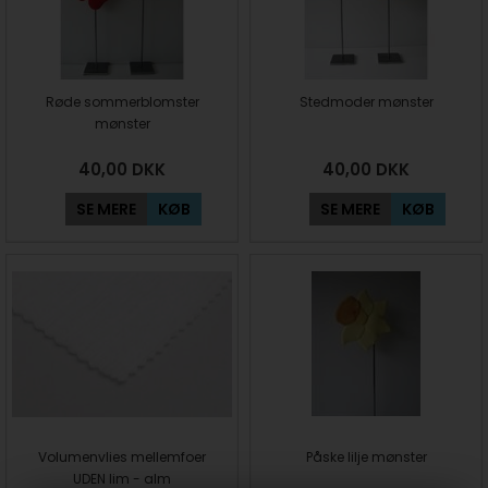
Røde sommerblomster
Stedmoder mønster
mønster
40,00
DKK
40,00
DKK
SE MERE
KØB
SE MERE
KØB
Volumenvlies mellemfoer
Påske lilje mønster
UDEN lim - alm