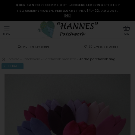
☀️DER KAN FOREKOMME LIDT LÆNGERE LEVERINGSTID HER
I SOMMERPERIODEN. FERIELUKKET FRA 14.–22. AUGUST.
🇩🇰
MENU
KURV
HURTIG LEVERING
30 DAGES RETURRET
Forside
»
Patchwork
»
Patchwork mønstre
»
Andre patchwork ting
TILBAGE