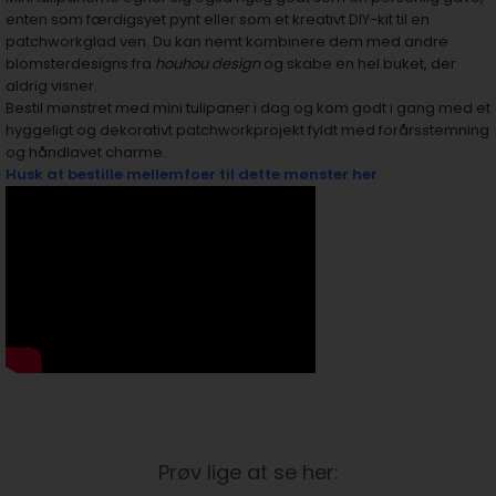
enten som færdigsyet pynt eller som et kreativt DIY-kit til en
patchworkglad ven. Du kan nemt kombinere dem med andre
blomsterdesigns fra
houhou design
og skabe en hel buket, der
aldrig visner.
Bestil mønstret med mini tulipaner i dag og kom godt i gang med et
hyggeligt og dekorativt patchworkprojekt fyldt med forårsstemning
og håndlavet charme.
Husk at bestille mellemfoer til dette mønster her
Prøv lige at se her: