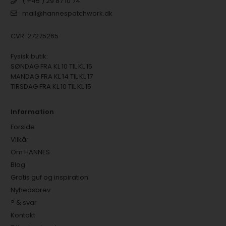
( +45 ) 29 87 10 74
mail@hannespatchwork.dk
CVR: 27275265
Fysisk butik:
SØNDAG FRA KL 10 TIL KL 15
MANDAG FRA KL 14 TIL KL 17
TIRSDAG FRA KL 10 TIL KL 15
Information
Forside
Vilkår
Om HANNES
Blog
Gratis guf og inspiration
Nyhedsbrev
? & svar
Kontakt