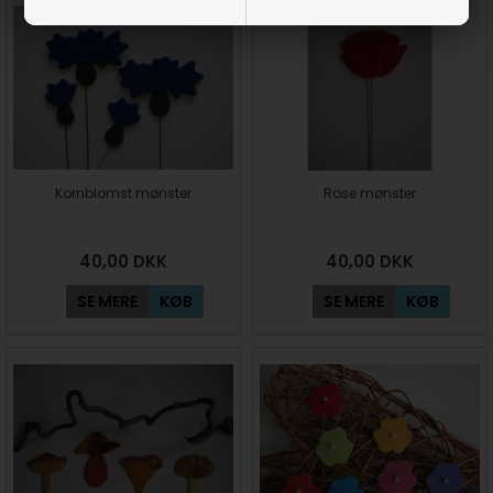
Kornblomst mønster
Rose mønster
40,00
DKK
40,00
DKK
SE MERE
KØB
SE MERE
KØB