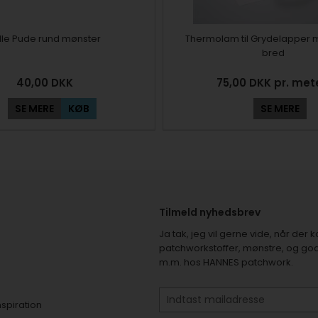
lle Pude rund mønster
Thermolam til Grydelapper
bred
40,00
DKK
75,00 DKK pr. met
SE MERE
KØB
SE MERE
Tilmeld nyhedsbrev
Ja tak, jeg vil gerne vide, når de
patchworkstoffer, mønstre, og god
m.m. hos HANNES patchwork.
nspiration