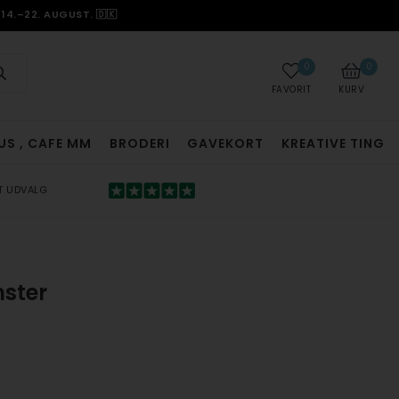
14.–22. AUGUST. 🇩🇰
0
0
FAVORIT
KURV
US , CAFE MM
BRODERI
GAVEKORT
KREATIVE TING
T UDVALG
nster