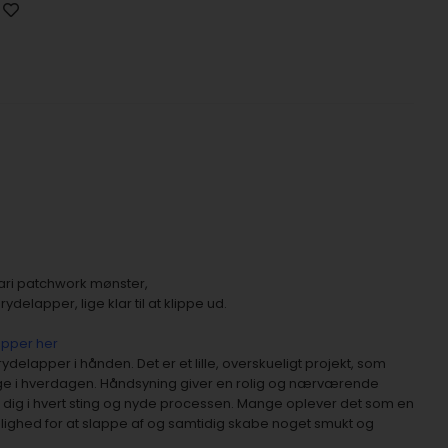
dari patchwork mønster,
delapper, lige klar til at klippe ud.
lapper her
ydelapper i hånden. Det er et lille, overskueligt projekt, som
ruge i hverdagen. Håndsyning giver en rolig og nærværende
 dig i hvert sting og nyde processen. Mange oplever det som en
ulighed for at slappe af og samtidig skabe noget smukt og