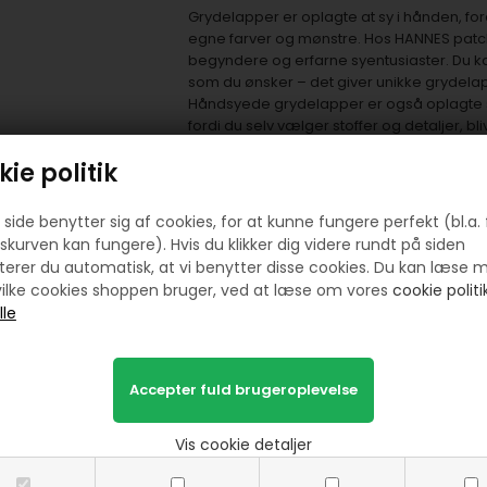
Grydelapper er oplagte at sy i hånden, fo
egne farver og mønstre. Hos HANNES patc
begyndere og erfarne syentusiaster. Du 
som du ønsker – det giver unikke grydelap
Håndsyede grydelapper er også oplagte s
fordi du selv vælger stoffer og detaljer, bl
uden tvivl vække glæde – uanset om det er t
ie politik
hverdagen.
Der er kort sagt mange gode grunde til at
at skabe noget selv, et praktisk og holdbar
side benytter sig af cookies, for at kunne fungere perfekt (bl.a. 
grydelap er mere end bare et stykke stof –
skurven kan fungere). Hvis du klikker dig videre rundt på siden
værdi.
erer du automatisk, at vi benytter disse cookies. Du kan læse 
ilke cookies shoppen bruger, ved at læse om vores
cookie politik
Vis cookie detaljer