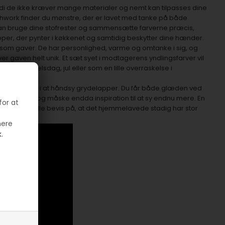
rdi de ikke kræver mange materialer og nemt kan tilpasses dine
hwork finder du mønstre, der er lavet med tanke på både
kan bruge dine stofrester og sammensætte farverne præcis,
per, der pynter i køkkenet og samtidig beskytter dine hænder.
om gaver. De har personlighed, varme og omtanke i sig, og
iver gaven helt unik. Et sæt syet i modtagerens yndlingsfarver vil
il en fødselsdag, jul eller som en lille overraskelse i
 kaste sig ud i at håndsy grydelapper. Du får både glæden ved
t resultat – og måske endda inspiration til at sy endnu mere. En
for at
 den er et lille bevis på, at det hjemmelavede stadig har stor
mere
.