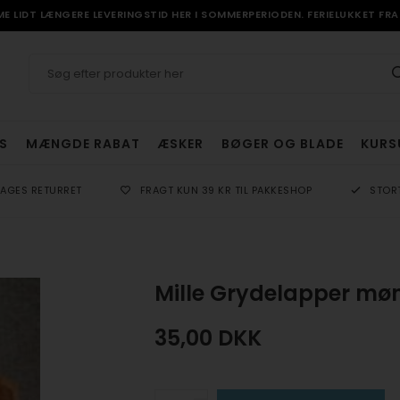
 LIDT LÆNGERE LEVERINGSTID HER I SOMMERPERIODEN. FERIELUKKET FRA 
S
MÆNGDE RABAT
ÆSKER
BØGER OG BLADE
KURS
DAGES RETURRET
FRAGT KUN 39 KR TIL PAKKESHOP
STOR
Mille Grydelapper mø
35,00
DKK