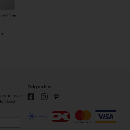
 mm 90 cm
er
Følg os her:
r kommer nye
e tilbud