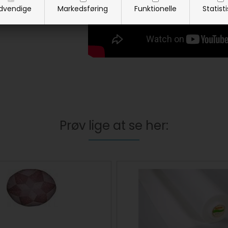
dvendige
Markedsføring
Funktionelle
Statist
Prøv lige at se her: