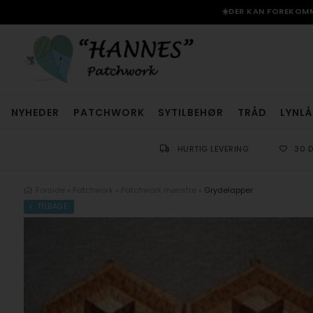
☀️DER KAN FOREKOMME
NYHEDER
PATCHWORK
SYTILBEHØR
TRÅD
LYNLÅ
HURTIG LEVERING
30 
Forside
»
Patchwork
»
Patchwork mønstre
»
Grydelapper
TILBAGE