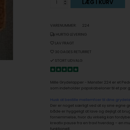
LÆG I KURV
VARENUMMER:
224
HURTIG LEVERING
LAV FRAGT
30 DAGES RETURRET
STORT UDVALG
Mille Grydelapper - Mønster 224 er et Pe
som indeholder papskabeloner til et par gry
Husk at bestille mellemfoer til dine gryde
Der er noget særligt ved at sy sine egne gr
både er hyggeligt at lave og dejligt at b
fornemmelse, hvor du virkelig kan fordybe
kreativ pause fra en travl hverdag – en m
funktionelt.