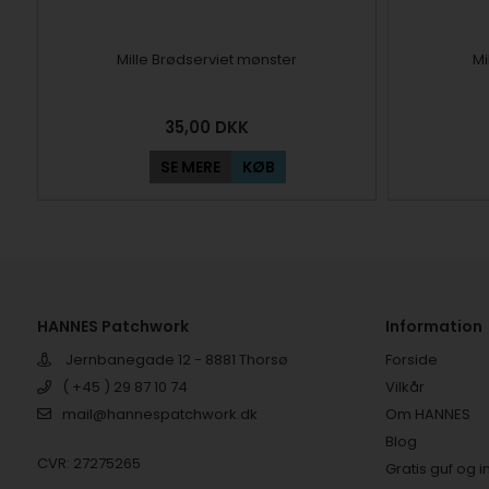
Mille Brødserviet mønster
Mi
35,00
DKK
SE MERE
KØB
HANNES Patchwork
Information
Jernbanegade 12 - 8881 Thorsø
Forside
( +45 ) 29 87 10 74
Vilkår
mail@hannespatchwork.dk
Om HANNES
Blog
CVR: 27275265
Gratis guf og i