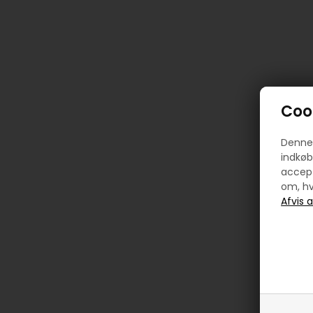
Cook
Denne 
indkøb
accept
om, hv