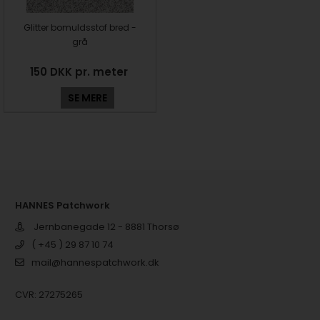
Glitter bomuldsstof bred -
grå
150 DKK pr. meter
SE MERE
HANNES Patchwork
Jernbanegade 12 - 8881 Thorsø
( +45 ) 29 87 10 74
mail@hannespatchwork.dk
CVR: 27275265