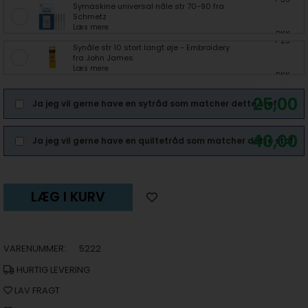
Symaskine universal nåle str 70-90 fra
Schmetz
Læs mere
DKK
+ 25
Synåle str 10 stort langt øje - Embroidery
fra John James
Læs mere
DKK
25,00
Ja jeg vil gerne have en sytråd som matcher dette stof.
40,00
Ja jeg vil gerne have en quiltetråd som matcher dette stof.
LÆG I KURV
VARENUMMER:
5222
HURTIG LEVERING
LAV FRAGT