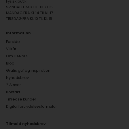
Fysisk butik:
SØNDAG FRA KL 10 TIL KL 15
MANDAG FRA KL 14 TIL KL 17
TIRSDAG FRA KL 10 TIL KL 15
Information
Forside
Vilkår
Om HANNES
Blog
Gratis guf og inspiration
Nyhedsbrev
? & svar
Kontakt
Tilfredse kunder
Digital fortrydelsesformular
Tilmeld nyhedsbrev