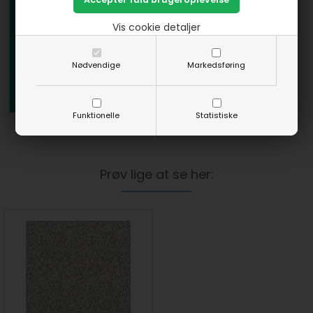
Vis cookie detaljer
Nødvendige
Markedsføring
Funktionelle
Statistiske
Prøv lige at se her: