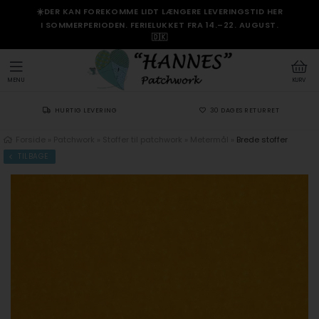
☀️DER KAN FOREKOMME LIDT LÆNGERE LEVERINGSTID HER
I SOMMERPERIODEN. FERIELUKKET FRA 14.–22. AUGUST.
🇩🇰
MENU
KURV
HURTIG LEVERING
30 DAGES RETURRET
Forside
»
Patchwork
»
Stoffer til patchwork
»
Metermål
»
Brede stoffer
TILBAGE