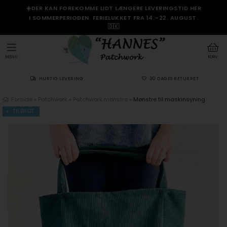
☀️DER KAN FOREKOMME LIDT LÆNGERE LEVERINGSTID HER
I SOMMERPERIODEN. FERIELUKKET FRA 14.–22. AUGUST.
🇩🇰
MENU
KURV
HURTIG LEVERING
30 DAGES RETURRET
Forside
»
Patchwork
»
Patchwork mønstre
»
Mønstre til maskinsyning
TILBAGE