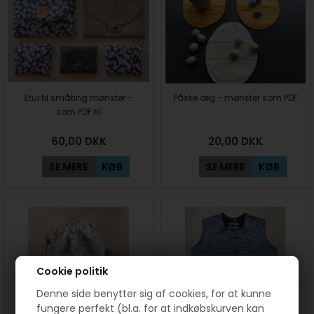
Etui til småting mønster -
Påske æg - mønster som PDF
som PDF fil
60,00
DKK
20,00
DKK
SE MERE
KØB
SE MERE
KØB
Cookie politik
Denne side benytter sig af cookies, for at kunne
fungere perfekt (bl.a. for at indkøbskurven kan