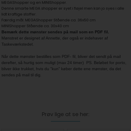
MEGAShopper og en MINIShopper.
Denne smarte MEGA shopper er syet i fløjel men kan jo syes i alle
lidt kraftige stoffer.
Færdig mål: MEGAShopper Stående ca. 36x50 cm
MINIShopper Stående ca. 30x40 cm
Bemærk dette mønster sendes på mail som en PDF fil.
Mønstret er designet af Annette, der også er indehaver af
Taskeværkstedet.
Når dette mønster bestilles som PDF- fil, bliver det sendt på mail
derefter, så hurtig som muligt (max 24 timer)
PS. Beløbet for porto,
bliver ikke trukket, hvis du "kun" køber dette ene mønster, da det
sendes på mail til dig.
Prøv lige at se her: