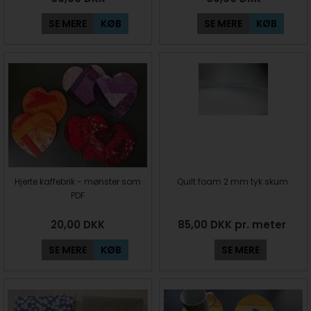
SE MERE
KØB
SE MERE
KØB
Hjerte kaffebrik - mønster som
Quilt foam 2 mm tyk skum.
PDF
20,00
DKK
85,00 DKK pr. meter
SE MERE
KØB
SE MERE