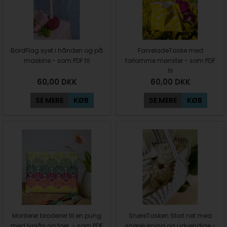
BordFlag syet i hånden og på
FarveladeTaske med
maskine - som PDF fil
forlomme mønster - som PDF
fil
60,00
DKK
60,00
DKK
SE MERE
KØB
SE MERE
KØB
Monterer broderier til en pung
SnøreTasken Stort net med
med lynlås og foer - som PDF
snørelukning og udvendige -