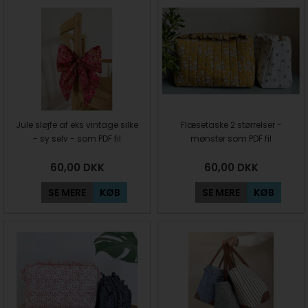
Jule sløjfe af eks vintage silke
Flæsetaske 2 størrelser -
- sy selv - som PDF fil
mønster som PDF fil
60,00
DKK
60,00
DKK
SE MERE
KØB
SE MERE
KØB