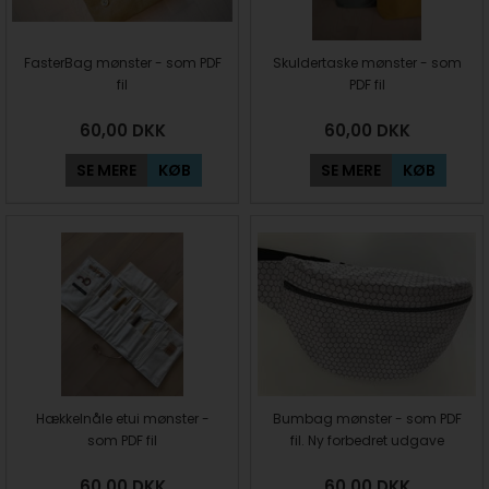
FasterBag mønster - som PDF
Skuldertaske mønster - som
fil
PDF fil
60,00
DKK
60,00
DKK
SE MERE
KØB
SE MERE
KØB
Hækkelnåle etui mønster -
Bumbag mønster - som PDF
som PDF fil
fil. Ny forbedret udgave
60,00
DKK
60,00
DKK