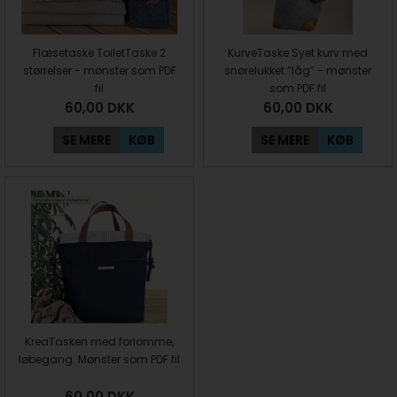
Flæsetaske ToiletTaske 2
KurveTaske Syet kurv med
størrelser - mønster som PDF
snørelukket ”låg” - mønster
fil
som PDF fil
60,00
DKK
60,00
DKK
SE MERE
KØB
SE MERE
KØB
KreaTasken med forlomme,
løbegang. Mønster som PDF fil
60,00
DKK