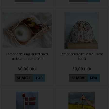
LemonadePung quiltet med
LemonadeToiletTaske - som
skillerum - som PDF fil
PDF fil
60,00
DKK
60,00
DKK
SE MERE
KØB
SE MERE
KØB