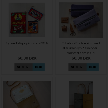
Sy med slikpapir - som PDF fil
TilbehørsEtui foeret – med
eller uden lynlåssnipper -
mønster som PDF fil
60,00
DKK
60,00
DKK
SE MERE
KØB
SE MERE
KØB