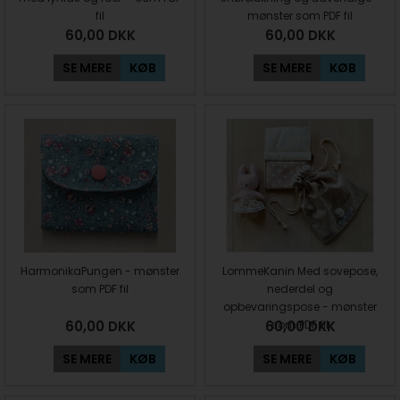
fil
mønster som PDF fil
60,00
DKK
60,00
DKK
SE MERE
KØB
SE MERE
KØB
HarmonikaPungen - mønster
LommeKanin Med sovepose,
som PDF fil
nederdel og
opbevaringspose - mønster
60,00
DKK
60,00
som PDF fil
DKK
SE MERE
KØB
SE MERE
KØB