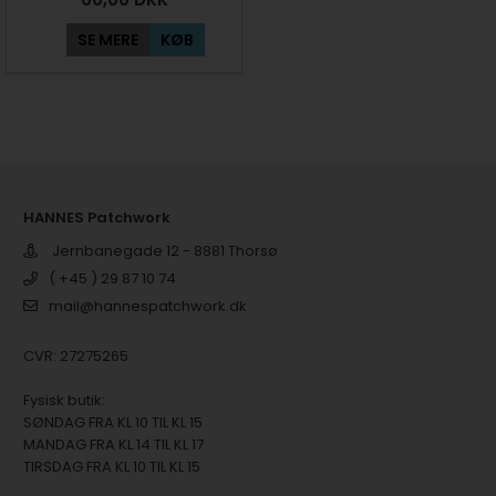
SE MERE
KØB
HANNES Patchwork
Jernbanegade 12 - 8881 Thorsø
( +45 ) 29 87 10 74
mail@hannespatchwork.dk
CVR: 27275265
Fysisk butik:
SØNDAG FRA KL 10 TIL KL 15
MANDAG FRA KL 14 TIL KL 17
TIRSDAG FRA KL 10 TIL KL 15