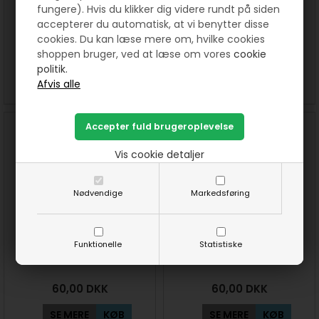
fungere). Hvis du klikker dig videre rundt på siden
Quiltet ProjektPose mønster
Quiltetvest str 36-42 - som
accepterer du automatisk, at vi benytter disse
PDF
PDF fil
cookies. Du kan læse mere om, hvilke cookies
shoppen bruger, ved at læse om vores
cookie
60,00
DKK
60,00
DKK
politik.
SE MERE
KØB
SE MERE
KØB
Vis cookie detaljer
Nødvendige
Markedsføring
ToiletTaske med lynlås og for
Funktionelle
Hang On vægkurv mønster -
Statistiske
i to størrelser - som PDF fil
som PDF fil
60,00
DKK
60,00
DKK
SE MERE
KØB
SE MERE
KØB