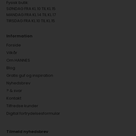
Fysisk butik:
SØNDAG FRA KL 10 TIL KL 15
MANDAG FRA KL 14 TIL KL 17
TIRSDAG FRA KL 10 TIL KL 15
Information
Forside
Vilkår
Om HANNES
Blog
Gratis guf og inspiration
Nyhedsbrev
? & svar
Kontakt
Tilfredse kunder
Digital fortrydelsesformular
Tilmeld nyhedsbrev