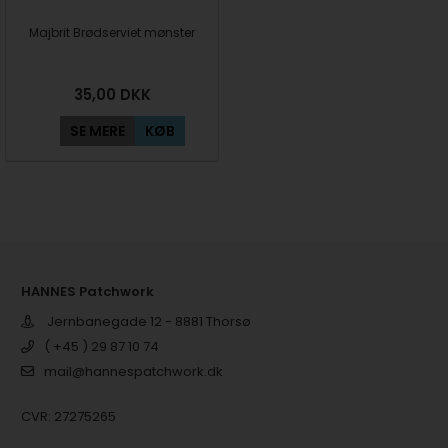
Majbrit Brødserviet mønster
35,00
DKK
SE MERE
KØB
HANNES Patchwork
Jernbanegade 12 - 8881 Thorsø
( +45 ) 29 87 10 74
mail@hannespatchwork.dk
CVR: 27275265