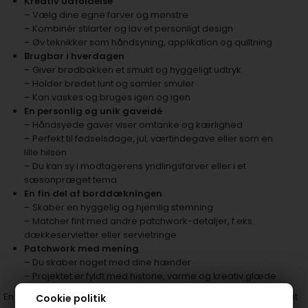
Kreativ udfoldelse
– Vælg dine egne farver og mønstre
– Kombinér stilarter og lav et personligt design
– Øv teknikker som håndsyning, applikation og quiltning
Brugbar i hverdagen
– Giver brødbakken et smukt og hyggeligt udtryk
– Holder brødet lunt og samler smuler
– Kan vaskes og bruges igen og igen
En personlig og unik gaveidé
– Håndsyede gaver viser omtanke og kærlighed
– Perfekt til fødselsdage, jul, værtindegave eller som en
lille hilsen
– Du kan sy i modtagerens yndlingsfarver eller i et
sæsonpræget tema
En fin del af borddækningen
– Skaber en hyggelig og hjemlig stemning
– Matcher fint med andre patchwork-detaljer, f.eks.
dækkeservietter eller servietringe
Patchwork med mening
– Du skaber noget med dine hænder
– Projektet er fyldt med historie, varme og kreativ glæde
En håndsyet brødbakkeserviet er ikke bare et lille stykke stof – det
Cookie politik