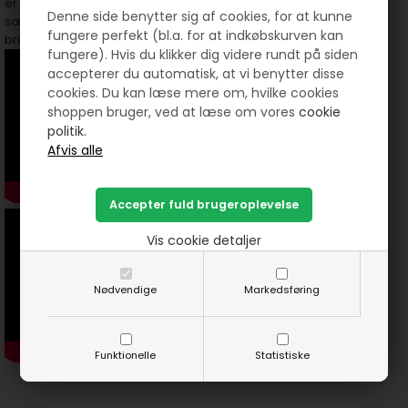
er et kærligt, brugbart og personligt udtryk for håndarbejdets
Denne side benytter sig af cookies, for at kunne
særlige charme. Både til dig selv og som gave er det en idé, der
fungere perfekt (bl.a. for at indkøbskurven kan
bringer smil og varme med sig.
fungere). Hvis du klikker dig videre rundt på siden
accepterer du automatisk, at vi benytter disse
cookies. Du kan læse mere om, hvilke cookies
shoppen bruger, ved at læse om vores
cookie
politik.
Vis cookie detaljer
Nødvendige
Markedsføring
Funktionelle
Statistiske