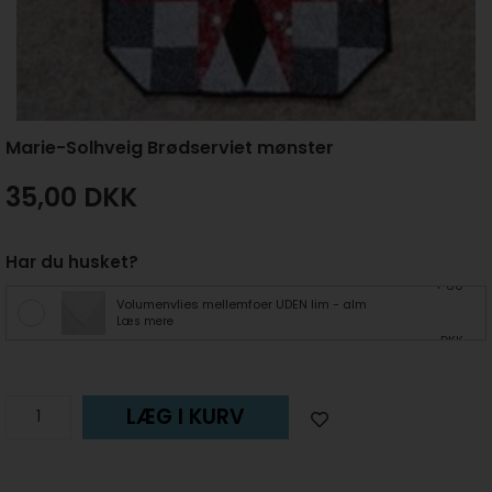
Marie-Solhveig Brødserviet mønster
35,00
DKK
Har du husket?
+ 60
Volumenvlies mellemfoer UDEN lim - alm
Læs mere
DKK
LÆG I KURV