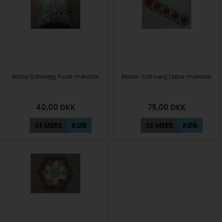
Marie Sohlvejg Pude mønster
Marie-Solhveig Løber mønster
40,00
DKK
75,00
DKK
SE MERE
KØB
SE MERE
KØB