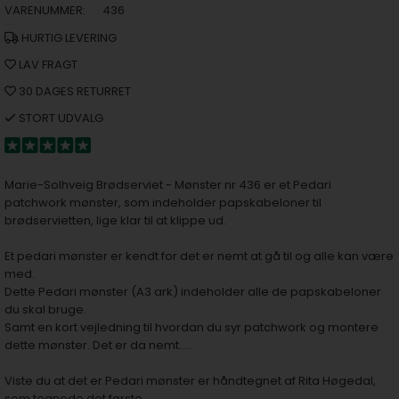
VARENUMMER:
436
HURTIG LEVERING
LAV FRAGT
30 DAGES RETURRET
STORT UDVALG
Marie-Solhveig Brødserviet - Mønster nr 436 er et Pedari
patchwork mønster, som indeholder papskabeloner til
brødservietten, lige klar til at klippe ud.
Et pedari mønster er kendt for det er nemt at gå til og alle kan være
med.
Dette Pedari mønster (A3 ark) indeholder alle de papskabeloner
du skal bruge.
Samt en kort vejledning til hvordan du syr patchwork og montere
dette mønster. Det er da nemt…..
Viste du at det er Pedari mønster er håndtegnet af Rita Høgedal,
som tegnede det første