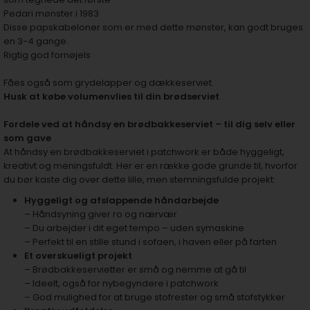
Pedari mønster i 1983
Disse papskabeloner som er med dette mønster, kan godt bruges
en 3-4 gange.
Rigtig god fornøjels
Fåes også som grydelapper og dækkeserviet.
Husk at købe volumenvlies til din brødserviet
Fordele ved at håndsy en brødbakkeserviet – til dig selv eller
som gave
At håndsy en brødbakkeserviet i patchwork er både hyggeligt,
kreativt og meningsfuldt. Her er en række gode grunde til, hvorfor
du bør kaste dig over dette lille, men stemningsfulde projekt:
Hyggeligt og afslappende håndarbejde
– Håndsyning giver ro og nærvær
– Du arbejder i dit eget tempo – uden symaskine
– Perfekt til en stille stund i sofaen, i haven eller på farten
Et overskueligt projekt
– Brødbakkeservietter er små og nemme at gå til
– Ideelt, også for nybegyndere i patchwork
– God mulighed for at bruge stofrester og små stofstykker