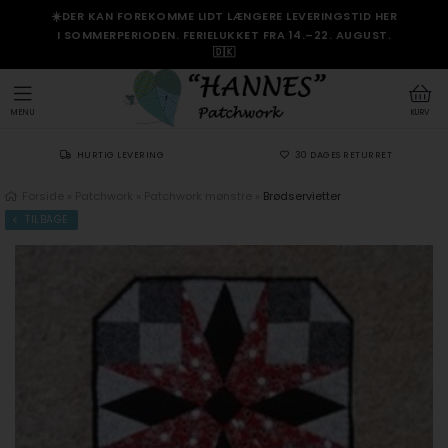
☀️DER KAN FOREKOMME LIDT LÆNGERE LEVERINGSTID HER
I SOMMERPERIODEN. FERIELUKKET FRA 14.–22. AUGUST.
🇩🇰
MENU
KURV
HURTIG LEVERING
30 DAGES RETURRET
Forside
»
Patchwork
»
Patchwork mønstre
»
Brødservietter
TILBAGE