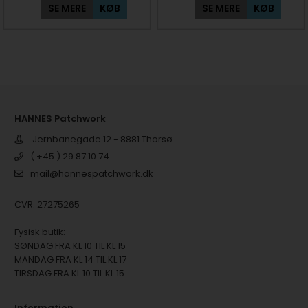
SE MERE
KØB
SE MERE
KØB
HANNES Patchwork
Jernbanegade 12 - 8881 Thorsø
( +45 ) 29 87 10 74
mail@hannespatchwork.dk
CVR: 27275265
Fysisk butik:
SØNDAG FRA KL 10 TIL KL 15
MANDAG FRA KL 14 TIL KL 17
TIRSDAG FRA KL 10 TIL KL 15
Information