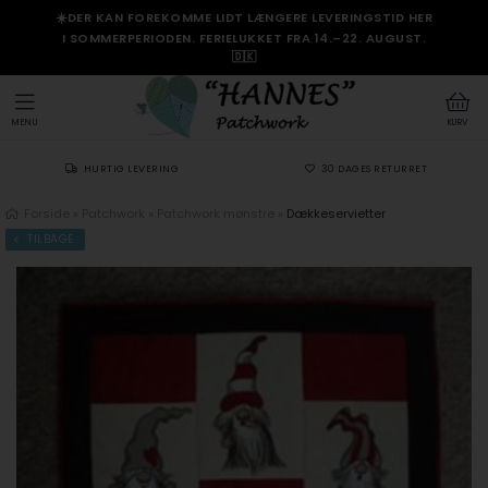
☀️DER KAN FOREKOMME LIDT LÆNGERE LEVERINGSTID HER
I SOMMERPERIODEN. FERIELUKKET FRA 14.–22. AUGUST.
🇩🇰
MENU
KURV
HURTIG LEVERING
30 DAGES RETURRET
Forside
»
Patchwork
»
Patchwork mønstre
»
Dækkeservietter
TILBAGE