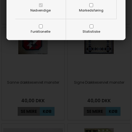
40,00
DKK
40,00
DKK
Nødvendige
Markedsføring
SE MERE
KØB
SE MERE
KØB
Funktionelle
Statistiske
Sanne dækkeserviet mønster
Signe Dækkeserviet mønster
40,00
DKK
40,00
DKK
SE MERE
KØB
SE MERE
KØB