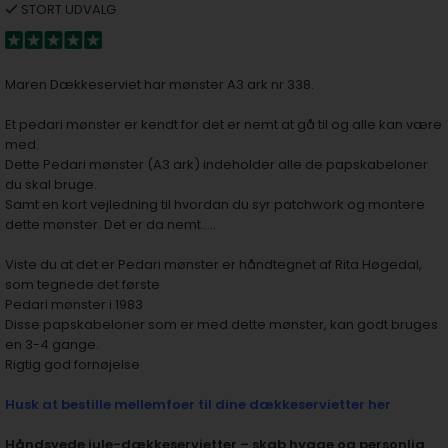
STORT UDVALG
Maren Dækkeserviet har mønster A3 ark nr 338.
Et pedari mønster er kendt for det er nemt at gå til og alle kan være
med.
Dette Pedari mønster (A3 ark) indeholder alle de papskabeloner
du skal bruge.
Samt en kort vejledning til hvordan du syr patchwork og montere
dette mønster. Det er da nemt…..
Viste du at det er Pedari mønster er håndtegnet af Rita Høgedal,
som tegnede det første
Pedari mønster i 1983
Disse papskabeloner som er med dette mønster, kan godt bruges
en 3-4 gange.
Rigtig god fornøjelse
Husk at bestille mellemfoer til dine dækkeservietter her
Håndsyede jule-dækkeservietter – skab hygge og personlig