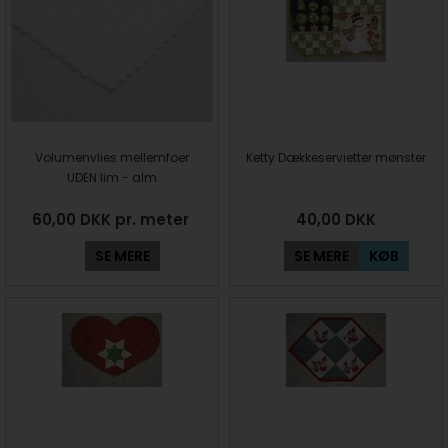
Volumenvlies mellemfoer
Ketty Dækkeservietter mønster
UDEN lim - alm
60,00 DKK pr. meter
40,00
DKK
SE MERE
SE MERE
KØB