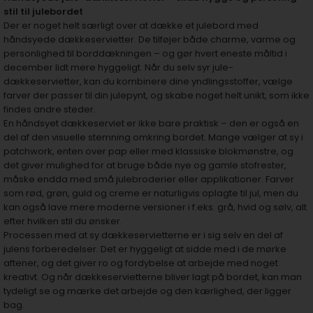
stil til julebordet
Der er noget helt særligt over at dække et julebord med
håndsyede dækkeservietter. De tilføjer både charme, varme og
personlighed til borddækningen – og gør hvert eneste måltid i
december lidt mere hyggeligt. Når du selv syr jule-
dækkeservietter, kan du kombinere dine yndlingsstoffer, vælge
farver der passer til din julepynt, og skabe noget helt unikt, som ikke
findes andre steder.
En håndsyet dækkeserviet er ikke bare praktisk – den er også en
del af den visuelle stemning omkring bordet. Mange vælger at sy i
patchwork, enten over pap eller med klassiske blokmønstre, og
det giver mulighed for at bruge både nye og gamle stofrester,
måske endda med små julebroderier eller applikationer. Farver
som rød, grøn, guld og creme er naturligvis oplagte til jul, men du
kan også lave mere moderne versioner i f.eks. grå, hvid og sølv, alt
efter hvilken stil du ønsker.
Processen med at sy dækkeservietterne er i sig selv en del af
julens forberedelser. Det er hyggeligt at sidde med i de mørke
aftener, og det giver ro og fordybelse at arbejde med noget
kreativt. Og når dækkeservietterne bliver lagt på bordet, kan man
tydeligt se og mærke det arbejde og den kærlighed, der ligger
bag.