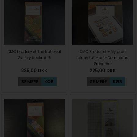
DMC broderi-kit The National
DMC Broderikit – My craft
Gallery bookmark
studio af Marie-Dominique
Procureur
225,00
DKK
225,00
DKK
SE MERE
KØB
SE MERE
KØB