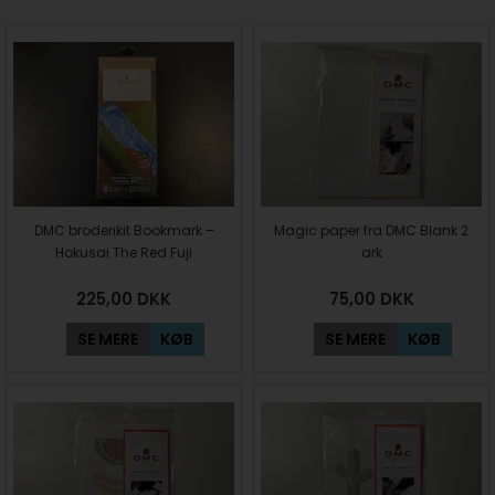
DMC broderikit Bookmark –
Magic paper fra DMC Blank 2
Hokusai The Red Fuji
ark
225,00
DKK
75,00
DKK
SE MERE
KØB
SE MERE
KØB