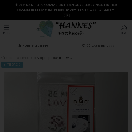
☀️DER KAN FOREKOMME LIDT LÆNGERE LEVERINGSTID HER
I SOMMERPERIODEN. FERIELUKKET FRA 14.–22. AUGUST.
🇩🇰
MENU
KURV
HURTIG LEVERING
30 DAGES RETURRET
Forside
»
Broderi
»
Magic paper fra DMC
TILBAGE