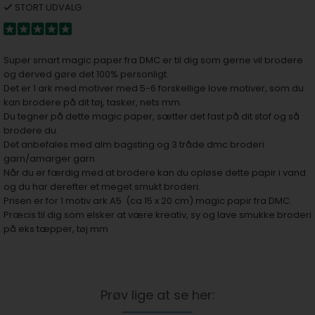
STORT UDVALG
Super smart magic paper fra DMC er til dig som gerne vil brodere
og derved gøre det 100% personligt.
Det er 1 ark med motiver med 5-6 forskellige love motiver, som du
kan brodere på dit tøj, tasker, nets mm.
Du tegner på dette magic paper, sætter det fast på dit stof og så
brodere du.
Det anbefales med alm bagsting og 3 tråde dmc broderi
garn/amarger garn.
Når du er færdig med at brodere kan du opløse dette papir i vand
og du har derefter et meget smukt broderi.
Prisen er for 1 motiv ark A5 (ca 15 x 20 cm) magic papir fra DMC.
Præcis til dig som elsker at være kreativ, sy og lave smukke broderi
på eks tæpper, tøj mm
Prøv lige at se her: