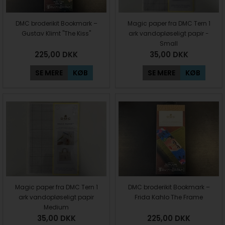
DMC broderikit Bookmark –
Magic paper fra DMC Tern 1
Gustav Klimt "The Kiss"
ark vandopløseligt papir -
Small
225,00
DKK
35,00
DKK
SE MERE
KØB
SE MERE
KØB
Magic paper fra DMC Tern 1
DMC broderikit Bookmark –
ark vandopløseligt papir
Frida Kahlo The Frame
Medium
35,00
DKK
225,00
DKK