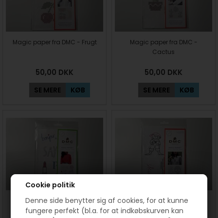
Magic paper fra DMC - Frugt
Magic paper fra DMC -
Cactus
50,00
DKK
50,00
DKK
SE MERE
KØB
SE MERE
KØB
Cookie politik
Denne side benytter sig af cookies, for at kunne
Magic paper fra DMC - Paris
Magic paper fra DMC - Pirater
fungere perfekt (bl.a. for at indkøbskurven kan
(2)
mm