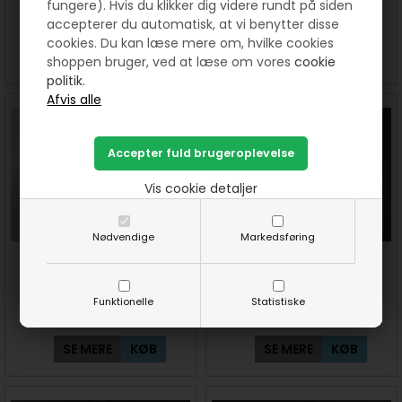
fungere). Hvis du klikker dig videre rundt på siden
50,00
DKK
50,00
DKK
accepterer du automatisk, at vi benytter disse
cookies. Du kan læse mere om, hvilke cookies
SE MERE
KØB
SE MERE
KØB
shoppen bruger, ved at læse om vores
cookie
politik.
Vis cookie detaljer
Nødvendige
Markedsføring
Magic paper fra DMC - Love
Canvas soluble -
vandopløsligt broderi Aida
fra DMC
Funktionelle
Statistiske
50,00
DKK
75,00
DKK
SE MERE
KØB
SE MERE
KØB