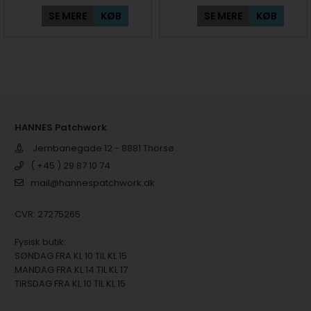
SE MERE
KØB
SE MERE
KØB
HANNES Patchwork
Jernbanegade 12 - 8881 Thorsø
( +45 ) 29 87 10 74
mail@hannespatchwork.dk
CVR: 27275265
Fysisk butik:
SØNDAG FRA KL 10 TIL KL 15
MANDAG FRA KL 14 TIL KL 17
TIRSDAG FRA KL 10 TIL KL 15