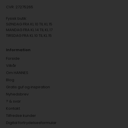
CVR: 27275265
Fysisk butik:
SØNDAG FRA KL 10 TIL KL 15
MANDAG FRA KL 14 TIL KL 17
TIRSDAG FRA KL 10 TIL KL 15
Information
Forside
Vilkår
Om HANNES
Blog
Gratis guf og inspiration
Nyhedsbrev
? & svar
Kontakt
Tilfredse kunder
Digital fortrydelsesformular