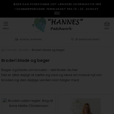
☀️DER KAN FOREKOMME LIDT LÆNGERE LEVERINGSTID HER
I SOMMERPERIODEN. FERIELUKKET FRA 14.–22. AUGUST.
🇩🇰
MENU
KURV
HURTIG LEVERING
30 DAGES RETURRET
Forside
»
Broderi
»
Broderi blade og bøger
Broderi blade og bøger
Bøger og blade om broderi - det finder du her.
Det er altid dejligt at sætte sig ned og læse en masse nyt om
broderi og den dejlige verden som følger med.