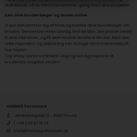
skabeloner, så du nemt kan komme i gang med dine projekter.
Køb dine broderibøger og blade online
Vi gør det nemt for dig at finde og bestille dine favoritbøger om
broderi. Gennemse vores udvalg, find de titler, der passer bedst
til dine interesser, og få dem leveret direkte til din dør. Med den
rette inspiration og vejledning kan du tage din broderihobby til
nye højder!
Tag et kig i vores sortiment i dag og lad dig inspirere af
broderiets magiske verden!
HANNES Patchwork
Jernbanegade 12 - 8881 Thorsø
( +45 ) 29 87 10 74
mail@hannespatchwork.dk