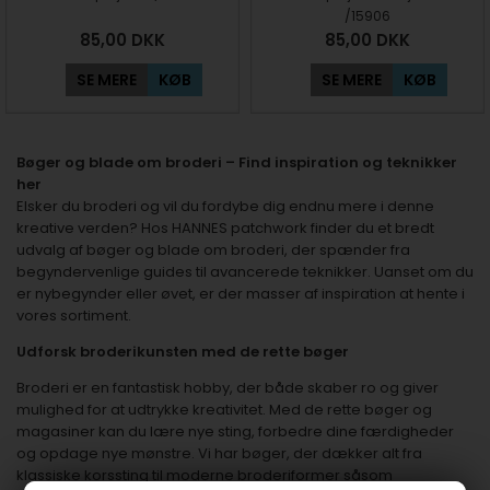
/15906
85,00
DKK
85,00
DKK
SE MERE
KØB
SE MERE
KØB
Bøger og blade om broderi – Find inspiration og teknikker
her
Elsker du broderi og vil du fordybe dig endnu mere i denne
kreative verden? Hos HANNES patchwork finder du et bredt
udvalg af bøger og blade om broderi, der spænder fra
begyndervenlige guides til avancerede teknikker. Uanset om du
er nybegynder eller øvet, er der masser af inspiration at hente i
vores sortiment.
Udforsk broderikunsten med de rette bøger
Broderi er en fantastisk hobby, der både skaber ro og giver
mulighed for at udtrykke kreativitet. Med de rette bøger og
magasiner kan du lære nye sting, forbedre dine færdigheder
og opdage nye mønstre. Vi har bøger, der dækker alt fra
klassiske korssting til moderne broderiformer såsom