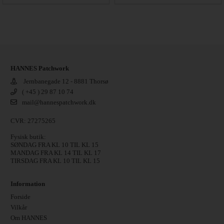
HANNES Patchwork
Jernbanegade 12 - 8881 Thorsø
( +45 ) 29 87 10 74
mail@hannespatchwork.dk
CVR: 27275265
Fysisk butik:
SØNDAG FRA KL 10 TIL KL 15
MANDAG FRA KL 14 TIL KL 17
TIRSDAG FRA KL 10 TIL KL 15
Information
Forside
Vilkår
Om HANNES