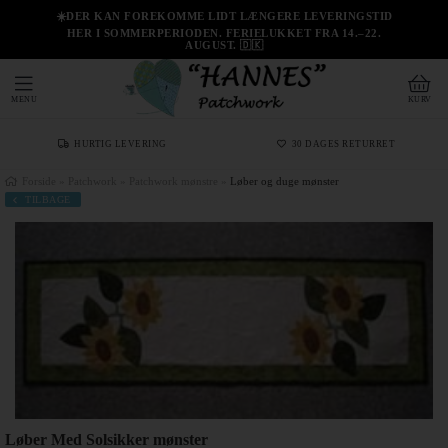
☀️DER KAN FOREKOMME LIDT LÆNGERE LEVERINGSTID
HER I SOMMERPERIODEN. FERIELUKKET FRA 14.–22.
AUGUST. 🇩🇰
MENU
KURV
HURTIG LEVERING
30 DAGES RETURRET
Forside
»
Patchwork
»
Patchwork mønstre
»
Løber og duge mønster
TILBAGE
Løber Med Solsikker mønster