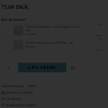
75,00
DKK
Har du husket?
+ 60
Vlisofix til applikation - Luksus udgaven 45 cm
bred
Læs mere
DKK
+ 60
Volumenvlies mellemfoer UDEN lim - alm
Læs mere
DKK
LÆG I KURV
VARENUMMER:
30936
HURTIG LEVERING
LAV FRAGT
30 DAGES RETURRET