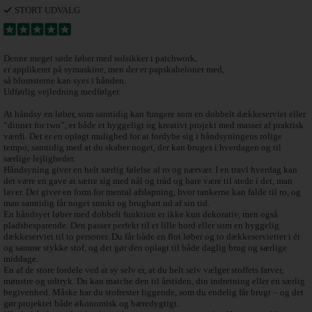
STORT UDVALG
Denne meget søde løber med solsikker i patchwork,
er applikeret på symaskine, men der er papskabeloner med,
så blomsterne kan syes i hånden.
Udførlig vejledning medfølger.
At håndsy en løber, som samtidig kan fungere som en dobbelt dækkeserviet eller
“dinner for two”, er både et hyggeligt og kreativt projekt med masser af praktisk
værdi. Det er en oplagt mulighed for at fordybe sig i håndsyningens rolige
tempo, samtidig med at du skaber noget, der kan bruges i hverdagen og til
særlige lejligheder.
Håndsyning giver en helt særlig følelse af ro og nærvær. I en travl hverdag kan
det være en gave at sætte sig med nål og tråd og bare være til stede i det, man
laver. Det giver en form for mental afslapning, hvor tankerne kan falde til ro, og
man samtidig får noget smukt og brugbart ud af sin tid.
En håndsyet løber med dobbelt funktion er ikke kun dekorativ, men også
pladsbesparende. Den passer perfekt til et lille bord eller som en hyggelig
dækkeserviet til to personer. Du får både en flot løber og to dækkeservietter i ét
og samme stykke stof, og det gør den oplagt til både daglig brug og særlige
middage.
En af de store fordele ved at sy selv er, at du helt selv vælger stoffets farver,
mønstre og udtryk. Du kan matche den til årstiden, din indretning eller en særlig
begivenhed. Måske har du stofrester liggende, som du endelig får brugt – og det
gør projektet både økonomisk og bæredygtigt.