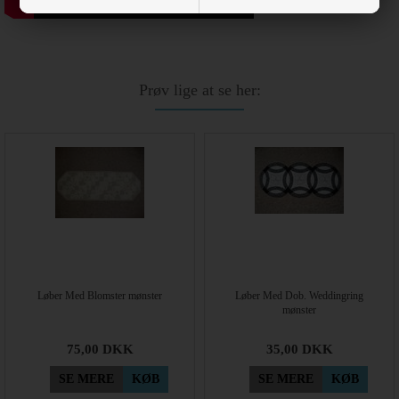
Prøv lige at se her:
Løber Med Blomster mønster
Løber Med Dob. Weddingring
mønster
75,00
DKK
35,00
DKK
SE MERE
KØB
SE MERE
KØB