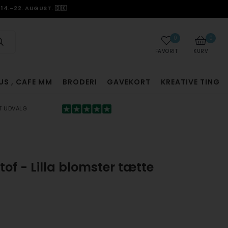
14.–22. AUGUST. 🇩🇰
0
0
FAVORIT
KURV
US , CAFE MM
BRODERI
GAVEKORT
KREATIVE TING
T UDVALG
of - Lilla blomster tætte