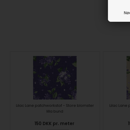
Nø
Lilac Lane patchworkstof - Store blomster
Lilac Lane
lilla bund
150 DKK pr. meter