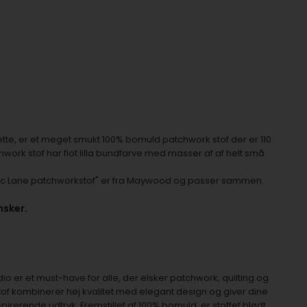
tætte, er et meget smukt 100% bomuld patchwork stof der er 110
work stof har flot lilla bundfarve med masser af af helt små
lac Lane patchworkstof" er fra Maywood og passer sammen.
nsker.
o er et must-have for alle, der elsker patchwork, quilting og
stof kombinerer høj kvalitet med elegant design og giver dine
irerende udtryk. Fremstillet af 100% bomuld, er stoffet blødt,