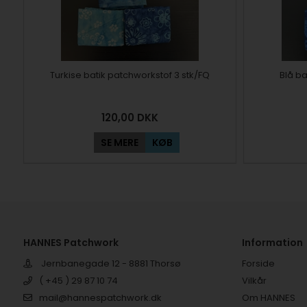
Turkise batik patchworkstof 3 stk/FQ
Blå ba
120,00
DKK
SE MERE
KØB
HANNES Patchwork
Information
Jernbanegade 12 - 8881 Thorsø
Forside
( +45 ) 29 87 10 74
Vilkår
mail@hannespatchwork.dk
Om HANNES