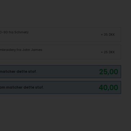
70-90 fra Schmetz
+ 35 DKK
 Embroidery fra John James
+ 25 DKK
25,00
 matcher dette stof.
40,00
 som matcher dette stof.