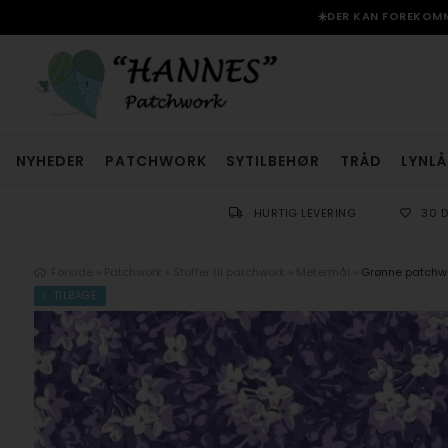
☀️DER KAN FOREKOMME
NYHEDER
PATCHWORK
SYTILBEHØR
TRÅD
LYNLÅ
HURTIG LEVERING
30 
Forside
»
Patchwork
»
Stoffer til patchwork
»
Metermål
»
Grønne patchwo
TILBAGE