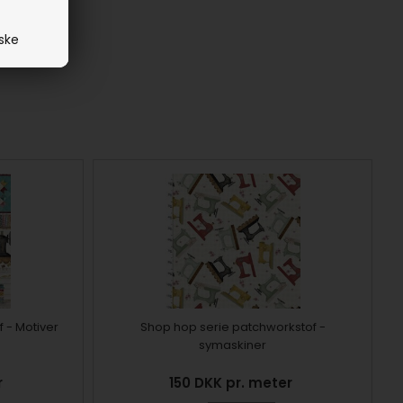
iske
 - Motiver
Shop hop serie patchworkstof -
symaskiner
r
150 DKK pr. meter