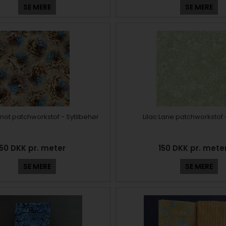
SE MERE
SE MERE
not patchworkstof - Sytilbehør
Lilac Lane patchworkstof 
150 DKK pr. meter
150 DKK pr. mete
SE MERE
SE MERE