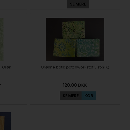
SE MERE
- Grøn
Grønne batik patchworkstof 3 stk/FQ
r
120,00
DKK
SE MERE
KØB