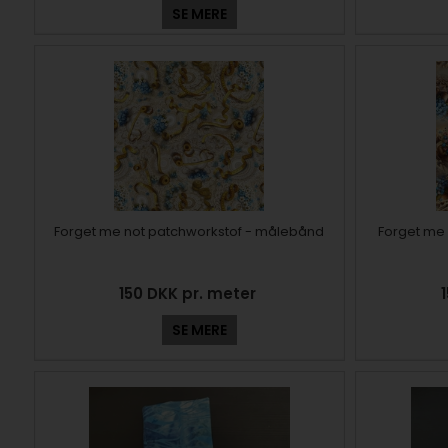
SE MERE
Forget me not patchworkstof - målebånd
Forget me 
150 DKK pr. meter
SE MERE