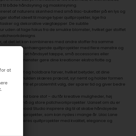
t til både håndsyning og maskinsyning.
spireret af naturens skønhed med små lilac-buketter på en lys og
stoffet ideelt til mange typer quiltprojekter, lige fra
 tasker og dekorative vægtæpper. De subtile
r uden at tage fokus fra de smukke blomster, hvilket gør stoffet
 patchworkdesigns.
 er, at det let kan kombineres med andre stoffer fra samme
 at skabe sammenhængende quiltprojekter med flere mønstre og
et om du syr et håndsyet tæppe, små accessories eller
 kvalitet og mønster gøre dine kreationer ekstra flotte og
for at
ede kvalitet og holdbare farver, hvilket betyder, at dine
efter år. Bomulden skæres præcist, syr nemt og holder formen
mere
e quiltstof til et problemfrit valg, der sparer tid og giver bedre
.
r du mere end bare stof – du får kreative muligheder, høj
es til både små og store patchworkprojekter. Uanset om du er
 stof fra Maywood Studio inspirere dig til at skabe håndsyede
e patchworkprojekter, som kan nydes i mange år. Lilac Lane
der vil løfte deres quiltprojekter med kvalitet, elegance og