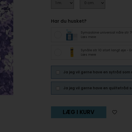
Har du husket?
Symaskine universal nåle str 
Læs mere
Synåle str 10 stort langt øje -
Læs mere
Ja jeg vil gerne have en sytråd som
Ja jeg vil gerne have en quiltetråd
LÆG I KURV