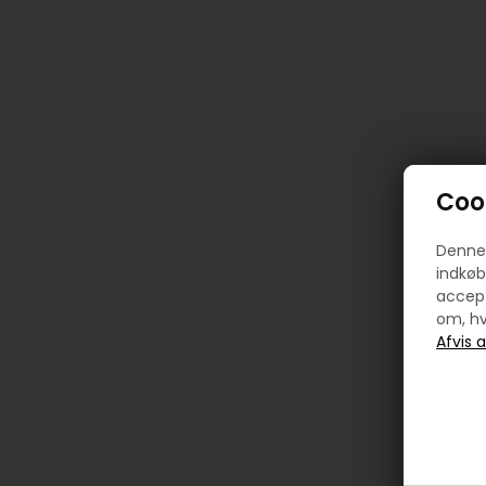
Cook
Denne 
indkøb
accept
om, hv