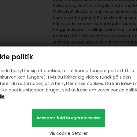
holdbart og nemt at arbejde med – perfek
Motivet på Lilac Lane patchworkstof er in
harmonisk baggrund. Denne kombination gør 
håndsyede tæpper og babyquilt til puder,
baggrundsmønstre tilføjer dybde og struktu
perfekt til både traditionelle og moderne
Et stort plus ved Lilac Lane patchworkstof
kollektion. Dette giver dig mulighed for
farver, som passer perfekt sammen. Uans
ie politik
dekorative patchworkprojekter, vil stoffets
professionelle.
side benytter sig af cookies, for at kunne fungere perfekt (bl.a. 
Maywood Studio stof er kendt for sin ensart
skurven kan fungere). Hvis du klikker dig videre rundt på siden
patchworkprojekter holder sig smukke år 
erer du automatisk, at vi benytter disse cookies. Du kan læse 
gennem både vask og brug. Det gør Lilac Lan
ilke cookies shoppen bruger, ved at læse om vores
cookie politik
resultater i alle typer projekter.
Når du vælger Lilac Lane patchworkstof, få
kvalitet og smukke designs, der kan brug
nybegynder eller erfaren quilter, vil dette
tæpper, dekorative puder, tasker og andr
patchworkstof er det oplagte valg til alle, 
kreative muligheder.
Vis cookie detaljer