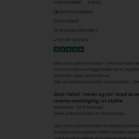
VARENUMMER:
S4634
HURTIG LEVERING
LAV FRAGT
30 DAGES RETURRET
STORT UDVALG
Lilac Lane patchworkstof - Lilla blomster 
cm bred. Denne meget flotte serie af patch
blomster i lyse og lilla farver.
Alle de patchworkstoffer som hedder " Li
S
kriv i feltet "meter og cm" hvad du ø
Leveres selvfølgelig i et stykke.
Materialer: 100% bomuld
Dette patchworkstof er 110 cm bred.
Lilac Lane patchworkstof fra Maywood Studi
kreative stofprojekter. Dette smukke quilt
patchworkprojekter et professionelt og insp