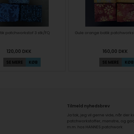
tik patchworkstof 3 stk/FQ
Gule orange batik patchworkst
120,00
DKK
160,00
DKK
SE MERE
KØB
SE MERE
KØB
Tilmeld nyhedsbrev
Ja tak, jeg vil gerne vide, når de
patchworkstoffer, mønstre, og god
m.m. hos HANNES patchwork.