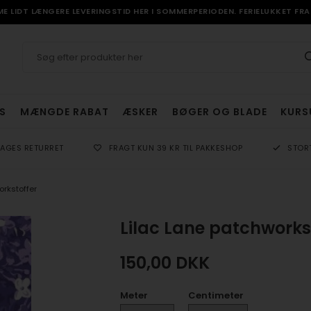
 LIDT LÆNGERE LEVERINGSTID HER I SOMMERPERIODEN. FERIELUKKET FRA 
S
MÆNGDE RABAT
ÆSKER
BØGER OG BLADE
KURS
DAGES RETURRET
FRAGT KUN 39 KR TIL PAKKESHOP
STOR
rkstoffer
Lilac Lane patchworkst
150,00
DKK
Meter
Centimeter