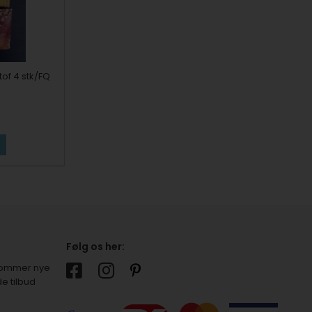
of 4 stk/FQ
Følg os her:
r kommer nye
e tilbud