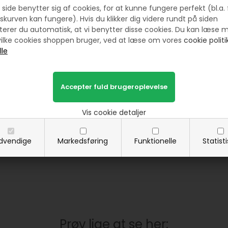
højtider som jul eller forår, eller sammen
side benytter sig af cookies, for at kunne fungere perfekt (bl.a. 
Dækkeservietter er samtidig både prakti
skurven kan fungere). Hvis du klikker dig videre rundt på siden
borddækningen et varmt og hjemligt præg
erer du automatisk, at vi benytter disse cookies. Du kan læse 
derfor bliver de hurtigt en del af hverdage
ilke cookies shoppen bruger, ved at læse om vores
cookie politik
At håndsy dækkeservietter i patchwork er
selv og andre på. Det handler om kærlighed
med sine egne hænder.
Vis cookie detaljer
dvendige
Markedsføring
Funktionelle
Statist
Prøv lige at se her: