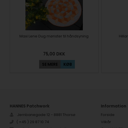
Maxi Lene Dug mønster til håndsyning
Hill
75,00
DKK
SE MERE
KØB
HANNES Patchwork
Information
Jernbanegade 12 - 8881 Thorsø
Forside
( +45 ) 29 87 10 74
Vilkår