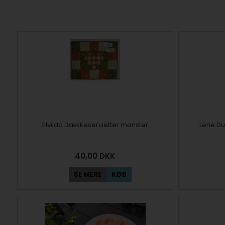
Elvilda Dækkeservietter mønster
Lene D
40,00
DKK
SE MERE
KØB