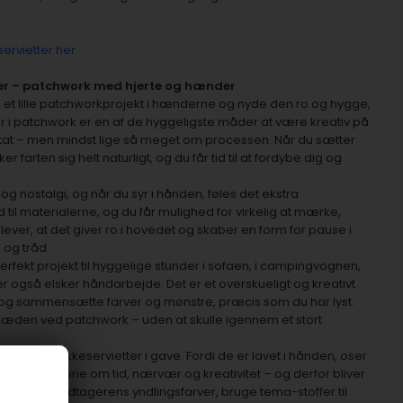
servietter her
r – patchwork med hjerte og hænder
d et lille patchworkprojekt i hænderne og nyde den ro og hygge,
 i patchwork er en af de hyggeligste måder at være kreativ på.
ltat – men mindst lige så meget om processen. Når du sætter
 farten sig helt naturligt, og du får tid til at fordybe dig og
g nostalgi, og når du syr i hånden, føles det ekstra
il materialerne, og du får mulighed for virkelig at mærke,
ver, at det giver ro i hovedet og skaber en form for pause i
 og tråd.
rfekt projekt til hyggelige stunder i sofaen, i campingvognen,
også elsker håndarbejde. Det er et overskueligt og kreativt
r og sammensætte farver og mønstre, præcis som du har lyst.
glæden ved patchwork – uden at skulle igennem et stort
dsyede dækkeservietter i gave. Fordi de er lavet i hånden, oser
ler en historie om tid, nærvær og kreativitet – og derfor bliver
sy dem i modtagerens yndlingsfarver, bruge tema-stoffer til