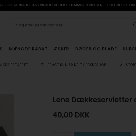
 LIDT LÆNGERE LEVERINGSTID HER I SOMMERPERIODEN. FERIELUKKET FRA 
S
MÆNGDE RABAT
ÆSKER
BØGER OG BLADE
KURS
DAGES RETURRET
FRAGT KUN 39 KR TIL PAKKESHOP
STOR
Lene Dækkeservietter
40,00
DKK