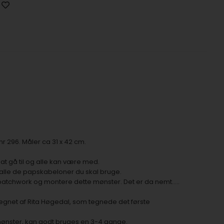
r 296. Måler ca 31 x 42 cm.
 at gå til og alle kan være med.
 alle de papskabeloner du skal bruge.
r patchwork og montere dette mønster. Det er da nemt…..
tegnet af Rita Høgedal, som tegnede det første
ønster, kan godt bruges en 3-4 gange.