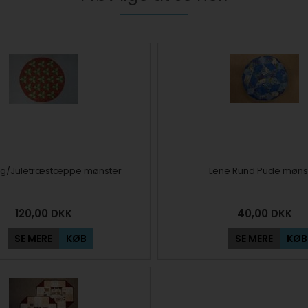
ug/Juletræstæppe mønster
Lene Rund Pude møns
120,00
DKK
40,00
DKK
SE MERE
KØB
SE MERE
KØB