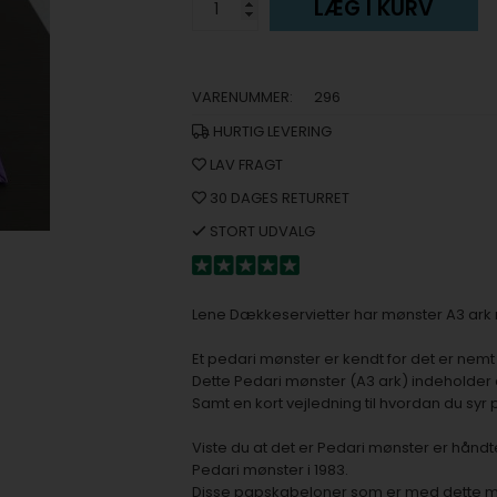
LÆG I KURV
VARENUMMER:
296
HURTIG LEVERING
LAV FRAGT
30 DAGES RETURRET
STORT UDVALG
Lene Dækkeservietter har mønster A3 ark n
Et pedari mønster er kendt for det er nemt
Dette Pedari mønster (A3 ark) indeholder
Samt en kort vejledning til hvordan du sy
Viste du at det er Pedari mønster er hånd
Pedari mønster i 1983.
Disse papskabeloner som er med dette m