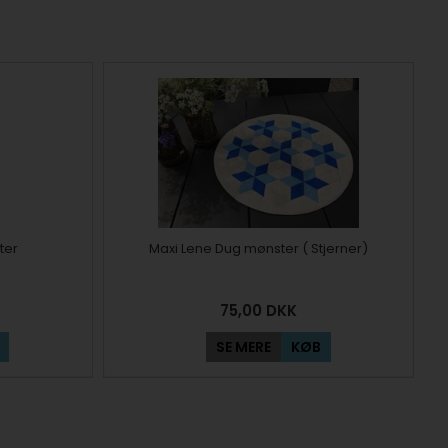
ter
Maxi Lene Dug mønster ( Stjerner)
75,00
DKK
SE MERE
KØB