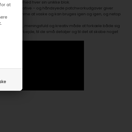
sætte et sæt med hver sin unikke blok.
for at
ske og dekorative – og håndsyede patchworkudgaver giver
. De er nemme at vaske og kan bruges igen og igen, og netop
mere
n.
.
 en hyggelig, meningsfuld og kreativ måde at forkæle både sig
 til håndarbejde, til de små detaljer og til det at skabe noget
iske