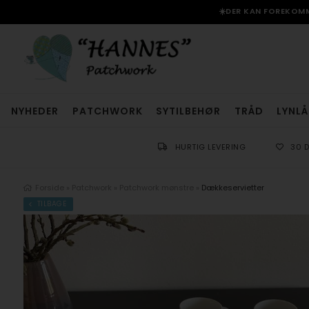
☀️DER KAN FOREKOMME
NYHEDER
PATCHWORK
SYTILBEHØR
TRÅD
LYNLÅ
HURTIG LEVERING
30 
Forside
»
Patchwork
»
Patchwork mønstre
»
Dækkeservietter
TILBAGE