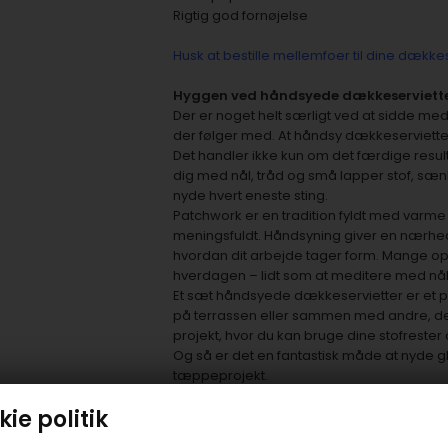
Rigtig god fornøjelse
Husk at bestille mellemfoer til dine dække
Hyggen ved håndsyede dækkeserviette
Der er noget helt særligt ved at sidde me
der følger med. At håndsy dækkeservietter
Det handler ikke kun om det færdige resu
dig med nål, tråd og små lapper stof, sænker
nyde hvert eneste sting.
Patchwork er en tradition fyldt med varme o
meningsfuldt. Håndsyning giver en nærhed t
hvordan dit arbejde tager form. Mange ople
hverdagen – lidt som at meditere med nål
Et sæt håndsyede dækkeservietter er et pe
på terrassen eller sammen med andre, der 
projekt, hvor du kan bruge dine stofreste
Og så er det en fantastisk måde at nyde 
tæppeprojekt.
Der er også noget særligt ved at give hån
ie politik
de af personlighed og kærlighed. De fortæl
de ofte gemt og brugt i mange år. Du kan 