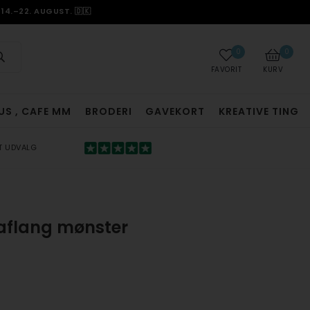
14.–22. AUGUST. 🇩🇰
0
0
FAVORIT
KURV
US , CAFE MM
BRODERI
GAVEKORT
KREATIVE TING
T UDVALG
 aflang mønster