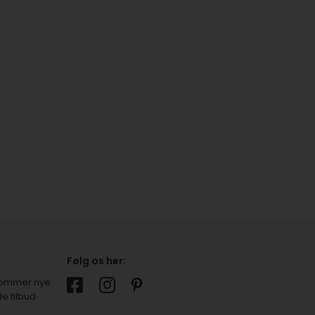
Følg os her:
r kommer nye
e tilbud