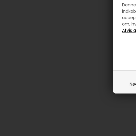
Denne 
indkøb
accept
om, hv
Nø