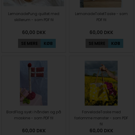
LemonadePung quiltet med
LemonadeToiletTaske - som
skillerum - som PDF fil
PDF fil
60,00
DKK
60,00
DKK
SE MERE
KØB
SE MERE
KØB
BordFlag syet i hånden og på
FarveladeTaske med
maskine - som PDF fil
forlomme mønster - som PDF
fil
60,00
DKK
60,00
DKK