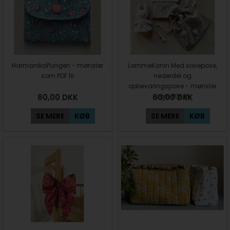
HarmonikaPungen - mønster
LommeKanin Med sovepose,
som PDF fil
nederdel og
opbevaringspose - mønster
60,00
DKK
60,00
som PDF fil
DKK
SE MERE
KØB
SE MERE
KØB