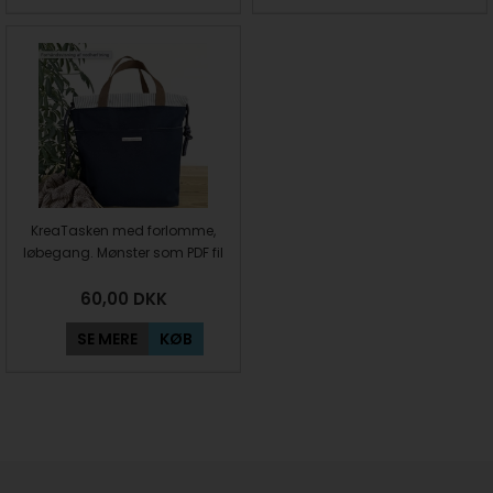
KreaTasken med forlomme,
løbegang. Mønster som PDF fil
60,00
DKK
SE MERE
KØB