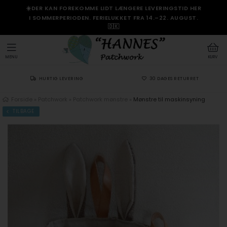
☀️DER KAN FOREKOMME LIDT LÆNGERE LEVERINGSTID HER
I SOMMERPERIODEN. FERIELUKKET FRA 14.–22. AUGUST.
🇩🇰
MENU
KURV
HURTIG LEVERING
30 DAGES RETURRET
Forside
»
Patchwork
»
Patchwork mønstre
»
Mønstre til maskinsyning
TILBAGE