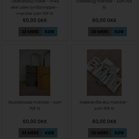
TilbehørsEtui foeret – med
FasterBag mønster - som PDF
eller uden lynlåssnipper -
fil
mønster som PDF fil
60,00
DKK
60,00
DKK
SE MERE
KØB
SE MERE
KØB
Skuldertaske mønster - som
Hækkelnåle etui mønster -
PDF fil
som PDF fil
60,00
DKK
60,00
DKK
SE MERE
KØB
SE MERE
KØB