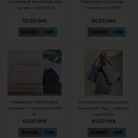
Jule sløjfe af eks vintage silke
Flæsetaske 2 størrelser -
- sy selv - som PDF fil
mønster som PDF fil
60,00
DKK
60,00
DKK
SE MERE
KØB
SE MERE
KØB
Flæsetaske ToiletTaske 2
KurveTaske Syet kurv med
størrelser - mønster som PDF
snørelukket ”låg” - mønster
fil
som PDF fil
60,00
DKK
60,00
DKK
SE MERE
KØB
SE MERE
KØB