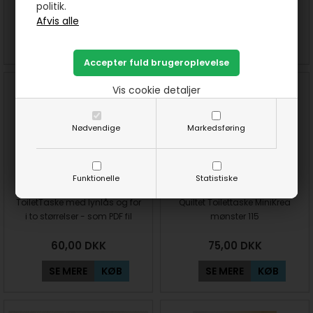
politik.
60,00
DKK
60,00
DKK
SE MERE
KØB
SE MERE
KØB
Vis cookie detaljer
Nødvendige
Markedsføring
Funktionelle
Statistiske
ToiletTaske med lynlås og for
Quiltet Toilettaske MiniKrea
i to størrelser - som PDF fil
mønster 115
60,00
DKK
75,00
DKK
SE MERE
KØB
SE MERE
KØB