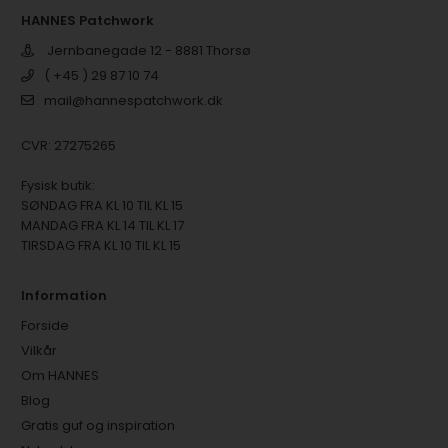
HANNES Patchwork
Jernbanegade 12 - 8881 Thorsø
( +45 ) 29 87 10 74
mail@hannespatchwork.dk
CVR: 27275265
Fysisk butik:
SØNDAG FRA KL 10 TIL KL 15
MANDAG FRA KL 14 TIL KL 17
TIRSDAG FRA KL 10 TIL KL 15
Information
Forside
Vilkår
Om HANNES
Blog
Gratis guf og inspiration