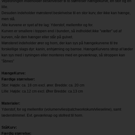
Vejledningen indeholder beskrivelser til to størrelser hængekurve, en stor og en
lille.
Desuden indeholder mønsteret beskrivelse til en stor kurv, der ikke kan hænge,
men stå.
Alle kurvene er syet af tre lag: Yderstof, mellemfor og for.
Kurven er smallere i toppen end i bunden, så indholdet ikke ”vælter” ud af
kurven, når den hænger eller står på gulvet.
Mønsteret indeholder ører og horn, der kan sys på hængekurvene til tre
forskellige slags dyr: kanin, enhjørning og bamse.
HængeKurvens strop af læder
kan sys med i syningen eller monteres med en geværknap, så stroppen kan
”åbnes”
HængeKurve:
Færdige størrelser:
Stor: Højde: ca. 18 cm excl. ører. Bredde: ca. 20 cm
Lille: Højde: ca.12 cm excl. Ører Bredde: ca.13 cm
Materialer:
Yderstof, for og mellemfor (volumenvlies/patchworkskum/vlieseline), samt
læderstrimmel. Evt. geværknap og stofrest til horn.
StåKurv:
Færdig størrelse: