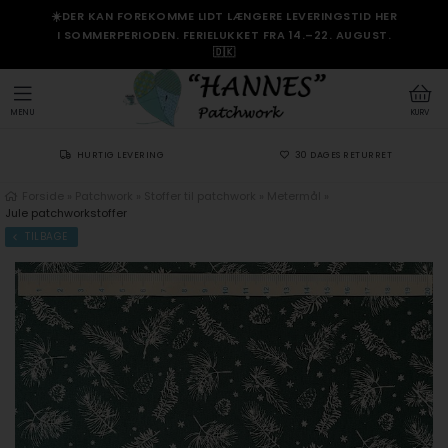
☀️DER KAN FOREKOMME LIDT LÆNGERE LEVERINGSTID HER
I SOMMERPERIODEN. FERIELUKKET FRA 14.–22. AUGUST.
🇩🇰
MENU
KURV
HURTIG LEVERING
30 DAGES RETURRET
Forside
»
Patchwork
»
Stoffer til patchwork
»
Metermål
»
Jule patchworkstoffer
TILBAGE