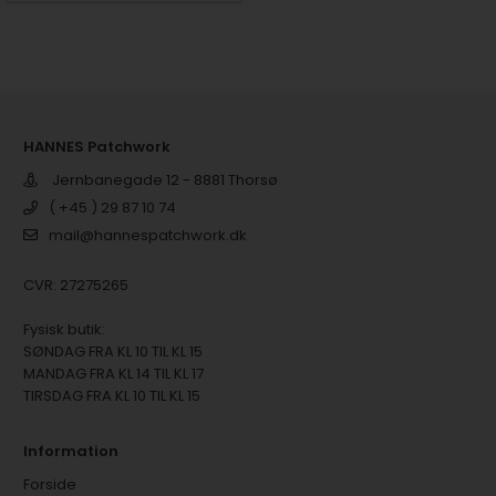
HANNES Patchwork
Jernbanegade 12 - 8881 Thorsø
( +45 ) 29 87 10 74
mail@hannespatchwork.dk
CVR: 27275265
Fysisk butik:
SØNDAG FRA KL 10 TIL KL 15
MANDAG FRA KL 14 TIL KL 17
TIRSDAG FRA KL 10 TIL KL 15
Information
Forside