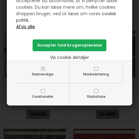
accepterer du automatisk, at vi benytter disse
150 DKK pr. meter
150 DKK pr. meter
cookies. Du kan læse mere om, hvilke cookies
shoppen bruger, ved at læse om vores
cookie
SE MERE
SE MERE
politik.
Vis cookie detaljer
Nødvendige
Markedsføring
Tykke nisser hvid Brede
Tykke nisser blå Brede
bomuldsstof
bomuldsstof
Funktionelle
Statistiske
150 DKK pr. meter
150 DKK pr. meter
SE MERE
SE MERE