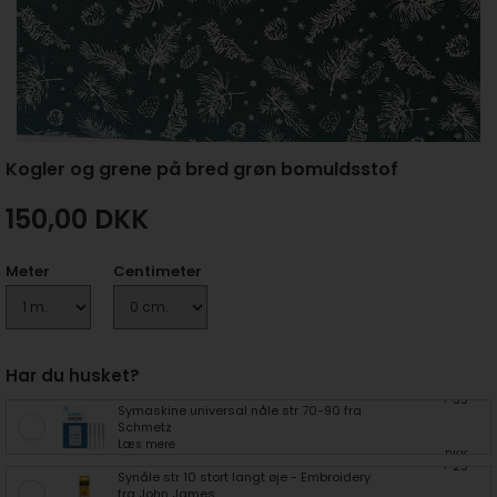
Kogler og grene på bred grøn bomuldsstof
150,00
DKK
Meter
Centimeter
Har du husket?
+ 35
Symaskine universal nåle str 70-90 fra
Schmetz
Læs mere
DKK
+ 25
Synåle str 10 stort langt øje - Embroidery
fra John James