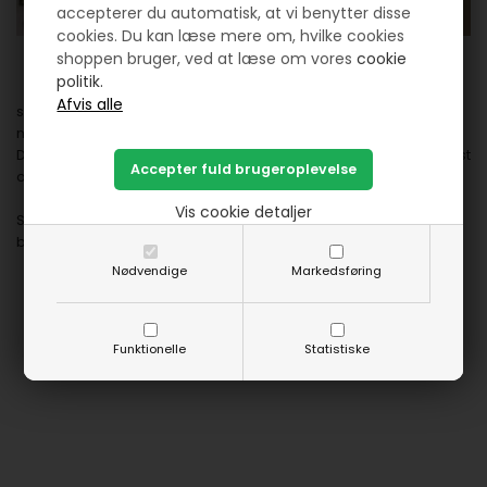
accepterer du automatisk, at vi benytter disse
cookies. Du kan læse mere om, hvilke cookies
shoppen bruger, ved at læse om vores
cookie
politik.
så måske du skulle komme en tur til Vejerslev på lørdag i
mellem kl 10 til kl 15 og se hvad der er af lopper.
Der vil også imellem kl 11 og 13 være mulighed for at købe frokost
og hele dagen kaffe/vand mm.
Vis cookie detaljer
Så lad os alle få en dejlig dag og vi krydser finger for at der
bliver tørvejr....
Nødvendige
Markedsføring
Funktionelle
Statistiske