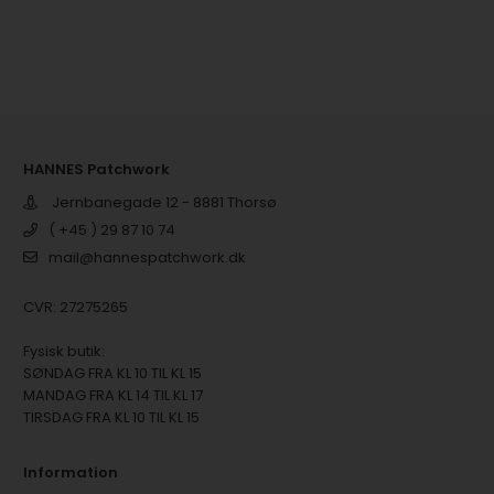
HANNES Patchwork
Jernbanegade 12 - 8881 Thorsø
( +45 ) 29 87 10 74
mail@hannespatchwork.dk
CVR: 27275265
Fysisk butik:
SØNDAG FRA KL 10 TIL KL 15
MANDAG FRA KL 14 TIL KL 17
TIRSDAG FRA KL 10 TIL KL 15
Information