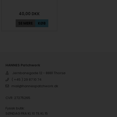
40,00
DKK
SE MERE
KØB
HANNES Patchwork
Jernbanegade 12 - 8881 Thorsø
( +45 ) 29 87 10 74
mail@hannespatchwork.dk
CVR: 27275265
Fysisk butik:
SØNDAG FRA KL 10 TIL KL 15