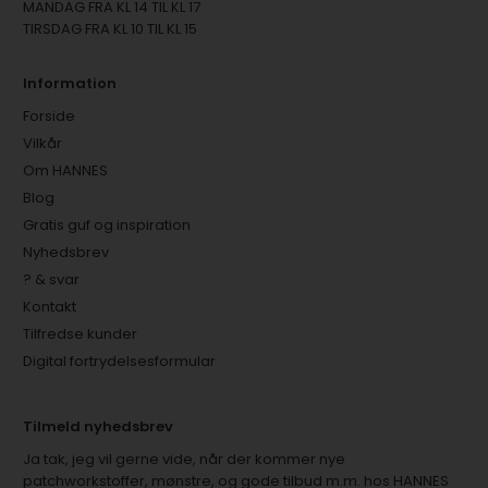
MANDAG FRA KL 14 TIL KL 17
TIRSDAG FRA KL 10 TIL KL 15
Information
Forside
Vilkår
Om HANNES
Blog
Gratis guf og inspiration
Nyhedsbrev
? & svar
Kontakt
Tilfredse kunder
Digital fortrydelsesformular
Tilmeld nyhedsbrev
Ja tak, jeg vil gerne vide, når der kommer nye
patchworkstoffer, mønstre, og gode tilbud m.m. hos HANNES