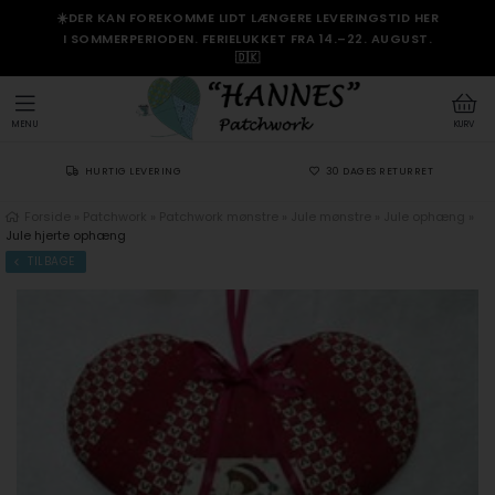
☀️DER KAN FOREKOMME LIDT LÆNGERE LEVERINGSTID HER
I SOMMERPERIODEN. FERIELUKKET FRA 14.–22. AUGUST.
🇩🇰
MENU
KURV
HURTIG LEVERING
30 DAGES RETURRET
Forside
»
Patchwork
»
Patchwork mønstre
»
Jule mønstre
»
Jule ophæng
»
Jule hjerte ophæng
TILBAGE