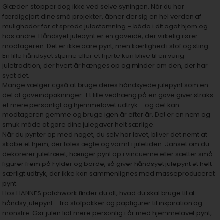
Glæden stopper dog ikke ved selve syningen. Når du har
færdiggjort dine små projekter, åbner der sig en hel verden af
muligheder for at sprede julestemning – både i dit eget hjem og
hos andre. Håndsyet julepynt er en gaveidé, der virkelig rører
modtageren. Det er ikke bare pynt, men kærlighed i stof og sting.
En lille håndsyet stjerne eller et hjerte kan blive til en varig
juletradition, der hvert år hænges op og minder om den, der har
syet det.
Mange vælger også at bruge deres håndsyede julepynt som en
del af gaveindpakningen. Et lille vedhæng på en gave giver straks
et mere personligt og hjemmelavet udtryk – og det kan
modtageren gemme og bruge igen år efter år. Det er en nem og
smuk måde at gøre dine julegaver helt særlige.
Når du pynter op med noget, du selv har lavet, bliver det nemt at
skabe et hjem, der føles ægte og varmt i juletiden. Uanset om du
dekorerer juletræet, hænger pynt op i vinduerne eller sætter små
figurer frem på hylder og borde, så giver håndsyet julepynt et helt
særligt udtryk, der ikke kan sammenlignes med masseproduceret
pynt.
Hos HANNES patchwork finder du alt, hvad du skal bruge til at
håndsy julepynt – fra stofpakker og papfigurer til inspiration og
mønstre. Gør julen lidt mere personlig i år med hjemmelavet pynt,