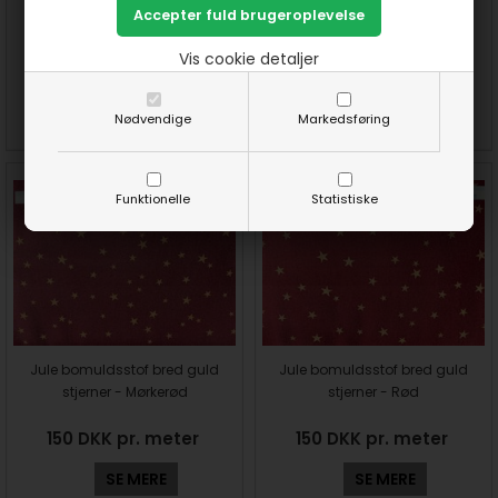
med jule sokker
med juletræer
Vis cookie detaljer
150 DKK pr. meter
150,00
95,00 DKK pr.
meter
SE MERE
Nødvendige
Markedsføring
SE MERE
Funktionelle
Statistiske
Jule bomuldsstof bred guld
Jule bomuldsstof bred guld
stjerner - Mørkerød
stjerner - Rød
150 DKK pr. meter
150 DKK pr. meter
SE MERE
SE MERE