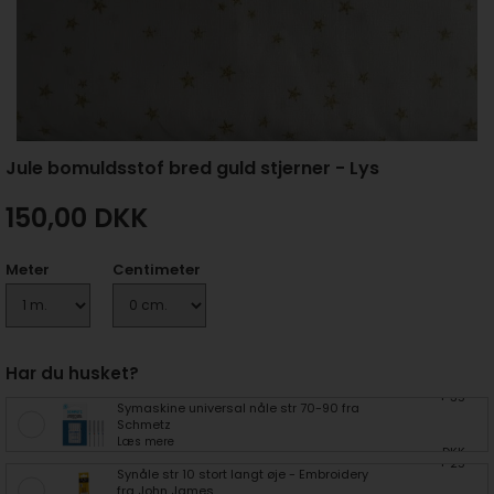
Jule bomuldsstof bred guld stjerner - Lys
150,00
DKK
Meter
Centimeter
Har du husket?
+ 35
Symaskine universal nåle str 70-90 fra
Schmetz
Læs mere
DKK
+ 25
Synåle str 10 stort langt øje - Embroidery
fra John James