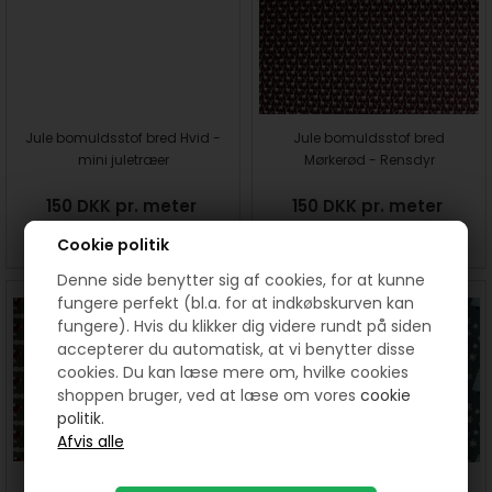
Jule bomuldsstof bred Hvid -
Jule bomuldsstof bred
mini juletræer
Mørkerød - Rensdyr
150 DKK pr. meter
150 DKK pr. meter
Cookie politik
SE MERE
SE MERE
Denne side benytter sig af cookies, for at kunne
fungere perfekt (bl.a. for at indkøbskurven kan
fungere). Hvis du klikker dig videre rundt på siden
accepterer du automatisk, at vi benytter disse
cookies. Du kan læse mere om, hvilke cookies
shoppen bruger, ved at læse om vores
cookie
politik.
Jule bomuldsstof bred Grøn
Jule bomuldsstof bred Grøn