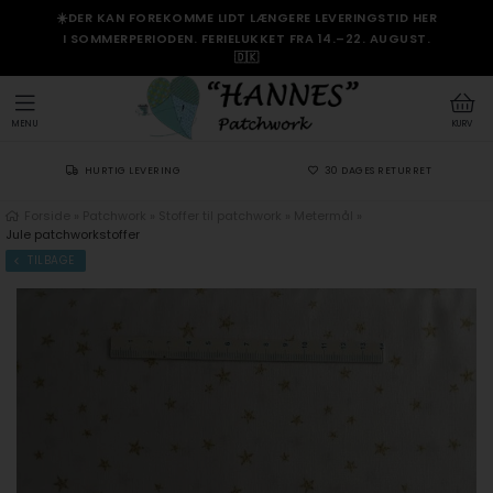
☀️DER KAN FOREKOMME LIDT LÆNGERE LEVERINGSTID HER
I SOMMERPERIODEN. FERIELUKKET FRA 14.–22. AUGUST.
🇩🇰
MENU
KURV
HURTIG LEVERING
30 DAGES RETURRET
Forside
»
Patchwork
»
Stoffer til patchwork
»
Metermål
»
Jule patchworkstoffer
TILBAGE