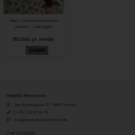
Merry Christmas bomulds
julestof - Jule kugler
150 DKK pr. meter
SE MERE
HANNES Patchwork
Jernbanegade 12 - 8881 Thorsø
( +45 ) 29 87 10 74
mail@hannespatchwork.dk
CVR: 27275265