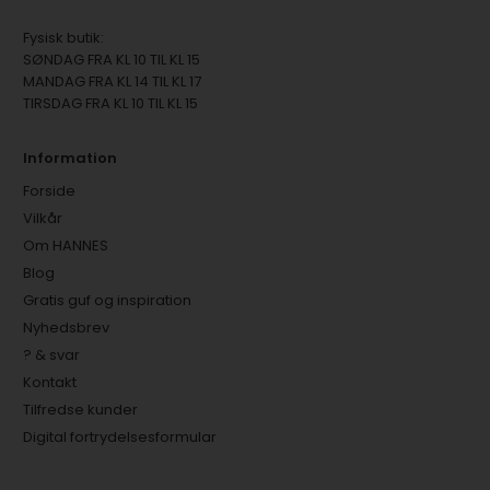
Fysisk butik:
SØNDAG FRA KL 10 TIL KL 15
MANDAG FRA KL 14 TIL KL 17
TIRSDAG FRA KL 10 TIL KL 15
Information
Forside
Vilkår
Om HANNES
Blog
Gratis guf og inspiration
Nyhedsbrev
? & svar
Kontakt
Tilfredse kunder
Digital fortrydelsesformular