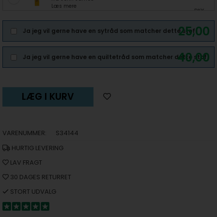
Læs mere
DKK
25,00
Ja jeg vil gerne have en sytråd som matcher dette stof.
40,00
Ja jeg vil gerne have en quiltetråd som matcher dette stof.
LÆG I KURV
VARENUMMER:
S34144
HURTIG LEVERING
LAV FRAGT
30 DAGES RETURRET
STORT UDVALG