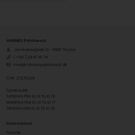
HANNES Patchwork
Jernbanegade 12 - 8881 Thorsø
( +45 ) 29 87 10 74
mail@hannespatchwork.dk
CVR: 27275265
Fysisk butik:
SØNDAG FRA KL 10 TIL KL 15
MANDAG FRA KL 14 TIL KL 17
TIRSDAG FRA KL 10 TIL KL 15
Information
Forside