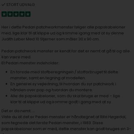
STORT UDVALG
Her i dette Pedari patchworkmønster følger alle papskabeloner
med, lige klar til at klippe ud og komme igang med at sy denne
Judith Løber Med 10 Stjerner som måler 30 x 90 cm.
Pedari patchwork mønster er kendt for det er nemt at gå til og alle
kan være med.
Et Pedari mønster indeholder:
En forside med stofberegningen / stofforbruget til dette
mønster, samt en tegning af modellen.
En generel sy vejledning, til hvordan du syr patchwork i
hånden over pap og hvordan du montere.
Alle de papskabeloner, som du skal bruge er med – lige
klar til at klippe ud og komme godt i gang med at sy.
Det er da nemt…..
Viste du at det er Pedari mønster er håndtegnet af Rita Høgedal,
som tegnede det første Pedari mønster, i 1983. Disse
papskabeloner som er med, dette mønster kan godt bruges en 3-