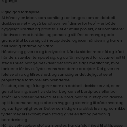
4 gange.
Rigtig god fornøjelse.
At håndsy en løber, som samtidig kan bruges som en dobbelt
dækkeserviet – også kendt som en "dinner for two" – er både
hyggeligt, kreativt og praktisk. Det er et lille projekt, der kombinerer
håndværk med funktion og personlig stil. Der er mange gode
grunde til at kaste sig ud i netop dette, og især håndsyning har en
helt særlig charme og værdi.
Håndsyning giver ro og fordybelse. Når du sidder med nål og tråd i
hånden, sænker tempoet sig, og du får mulighed for at være helt til
stede i nuet. Mange beskriver det som en slags meditation, hvor
tankerne får lov at flyde, mens hænderne arbejder. Det giver en
følelse af ro og tilfredshed, og samtidig er det dejligt at se et
projekt tage form mellem hænderne.
En løber, der også fungerer som en dobbelt dækkeserviet, er en
genial løsning, især hvis du har begrænset bordplads eller bor
småt. Den passer perfekt til et lille bord, hvor du hurtigt kan dække
op til to personer og skabe en hyggelig stemning til både hverdag
og særlige lejligheder. Det er samtidig en praktisk løsning, som ikke
fylder meget i skabet, men stadig giver en flot og personlig
borddækning.
Når du selv vælger stof og mønster, har du fuld frihed til at tilpasse