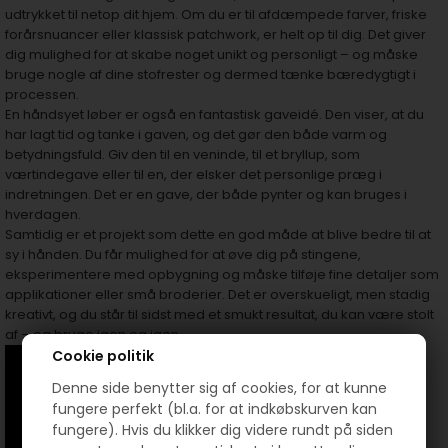
udtrykket til netop dit hjem. Om du er til afdæmpede farver, friske
forårsnuancer eller klassisk patchwork, er helt op til dig. Det giver
dig mulighed for at skabe noget unikt og personligt – og måske
bruge nogle af dine stofrester og dermed tænke bæredygtigt i
processen.
En håndsyet løber er også en fantastisk gaveidé. Den viser, at du
har lagt tid og tanke i gaven, og det gør den både varm og
betydningsfuld. Giv den til en veninde, til et bryllup, som
værtindegave eller til en, der elsker det personlige præg i
indretningen. Det er en gave, der både pynter og kan bruges i
hverdagen.
Samtidig er et projekt som dette en god måde at blive bedre til at
sy i hånden. Du får mulighed for at øve dig på stingene,
eksperimentere med opbygning og måske tilføje fine detaljer som
applikationer eller små broderier. Det er overskueligt, men stadig
kreativt, og du står til sidst med et smukt resultat, du kan være stolt
af – og bruge igen og igen.
Cookie politik
Denne side benytter sig af cookies, for at kunne
fungere perfekt (bl.a. for at indkøbskurven kan
fungere). Hvis du klikker dig videre rundt på siden