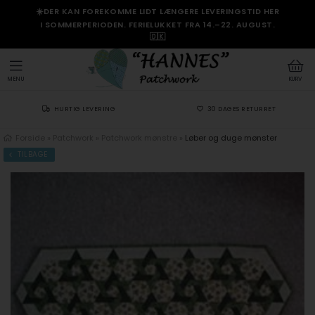
☀️DER KAN FOREKOMME LIDT LÆNGERE LEVERINGSTID HER
I SOMMERPERIODEN. FERIELUKKET FRA 14.–22. AUGUST.
🇩🇰
MENU
KURV
HURTIG LEVERING
30 DAGES RETURRET
Forside
»
Patchwork
»
Patchwork mønstre
»
Løber og duge mønster
TILBAGE