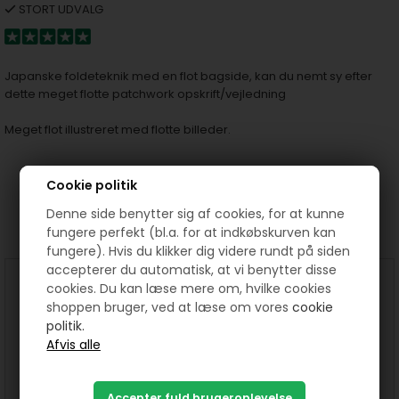
STORT UDVALG
Japanske foldeteknik med en flot bagside, kan du nemt sy efter
dette meget flotte patchwork opskrift/vejledning
Meget flot illustreret med flotte billeder.
Cookie politik
Prøv lige at se her:
Denne side benytter sig af cookies, for at kunne
fungere perfekt (bl.a. for at indkøbskurven kan
fungere). Hvis du klikker dig videre rundt på siden
accepterer du automatisk, at vi benytter disse
cookies. Du kan læse mere om, hvilke cookies
shoppen bruger, ved at læse om vores
cookie
politik.