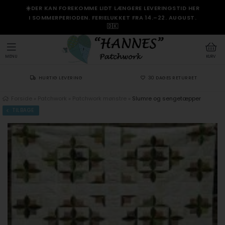
☀️DER KAN FOREKOMME LIDT LÆNGERE LEVERINGSTID HER
I SOMMERPERIODEN. FERIELUKKET FRA 14.–22. AUGUST.
🇩🇰
MENU
KURV
HURTIG LEVERING
30 DAGES RETURRET
Forside
»
Patchwork
»
Patchwork mønstre
»
Slumre og sengetæpper
TILBAGE