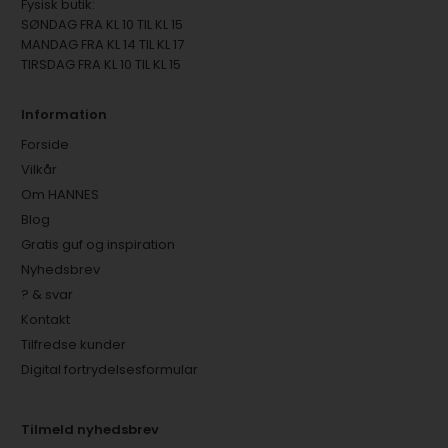
Fysisk butik:
SØNDAG FRA KL 10 TIL KL 15
MANDAG FRA KL 14 TIL KL 17
TIRSDAG FRA KL 10 TIL KL 15
Information
Forside
Vilkår
Om HANNES
Blog
Gratis guf og inspiration
Nyhedsbrev
? & svar
Kontakt
Tilfredse kunder
Digital fortrydelsesformular
Tilmeld nyhedsbrev