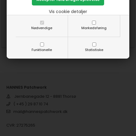
HANNES nemme patchwork
HANNES Sekskanter
Vis cookie detaljer
tæppe ( pap)
Månedstæppe 2020 mønster
150,00
DKK
150,00
DKK
Nødvendige
Markedsføring
SE MERE
KØB
SE MERE
KØB
Funktionelle
Statistiske
HANNES Patchwork
Jernbanegade 12 - 8881 Thorsø
( +45 ) 29 87 10 74
mail@hannespatchwork.dk
CVR: 27275265