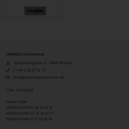
SE MERE
HANNES Patchwork
Jernbanegade 12 - 8881 Thorsø
( +45 ) 29 87 10 74
mail@hannespatchwork.dk
CVR: 27275265
Fysisk butik:
SØNDAG FRA KL 10 TIL KL 15
MANDAG FRA KL 14 TIL KL 17
TIRSDAG FRA KL 10 TIL KL 15