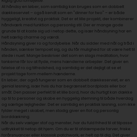
Rigtig god fornøjelse.
At håndsy en løber, som samtidig kan bruges som en dobbelt
dækkeserviet – også kendt som en "dinner for two" – er både
hyggeligt, kreativt og praktisk. Det er et lille projekt, der kombinerer
håndværk med funktion og personlig stil. Der er mange gode
grunde til at kaste sig ud i netop dette, og især håndsyning har en
helt særlig charme og værdi.
Håndsyning giver ro og fordybelse. Når du sidder med nål og tråd i
hånden, sænker tempoet sig, og du får mulighed for at være helt til
stede i nuet. Mange beskriver det som en slags meditation, hvor
tankerne får lov at flyde, mens hænderne arbejder. Det giver en
følelse af ro og tilfredshed, og samtidig er det dejligt at se et
projekt tage form mellem hænderne.
En løber, der også fungerer som en dobbelt dækkeserviet, er en
genial løsning, især hvis du har begrænset bordplads eller bor
småt. Den passer perfekt til et lille bord, hvor du hurtigt kan dække
op til to personer og skabe en hyggelig stemning til både hverdag
og særlige lejligheder. Det er samtidig en praktisk løsning, som ikke
fylder meget i skabet, men stadig giver en flot og personlig
borddækning.
Når du selv vælger stof og mønster, har du fuld frihed til at tilpasse
udtrykket til netop dit hjem. Om du er til afdæmpede farver, friske
forårsnuancer eller klassisk patchwork, er helt op til dig. Det giver