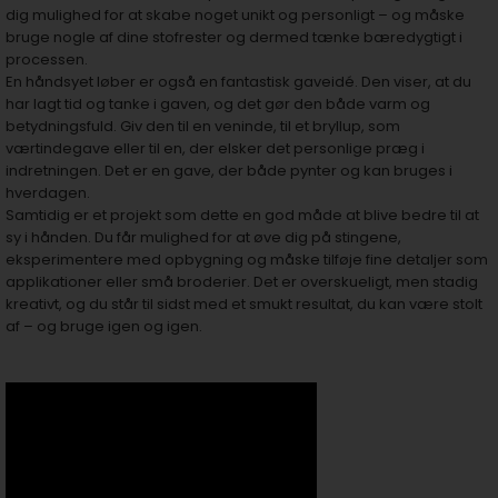
dig mulighed for at skabe noget unikt og personligt – og måske
bruge nogle af dine stofrester og dermed tænke bæredygtigt i
processen.
En håndsyet løber er også en fantastisk gaveidé. Den viser, at du
har lagt tid og tanke i gaven, og det gør den både varm og
betydningsfuld. Giv den til en veninde, til et bryllup, som
værtindegave eller til en, der elsker det personlige præg i
indretningen. Det er en gave, der både pynter og kan bruges i
hverdagen.
Samtidig er et projekt som dette en god måde at blive bedre til at
sy i hånden. Du får mulighed for at øve dig på stingene,
eksperimentere med opbygning og måske tilføje fine detaljer som
applikationer eller små broderier. Det er overskueligt, men stadig
kreativt, og du står til sidst med et smukt resultat, du kan være stolt
af – og bruge igen og igen.