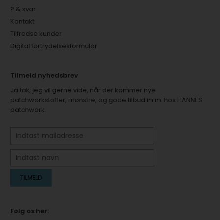
? & svar
Kontakt
Tilfredse kunder
Digital fortrydelsesformular
Tilmeld nyhedsbrev
Ja tak, jeg vil gerne vide, når der kommer nye
patchworkstoffer, mønstre, og gode tilbud m.m. hos HANNES
patchwork.
Følg os her: