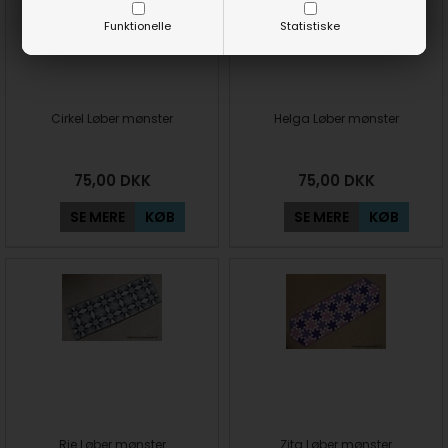
Funktionelle
Statistiske
Cirkel Løber mønster
Helga Løber mønster
75,00
DKK
75,00
DKK
SE MERE
KØB
SE MERE
KØB
Rie Løber mønster
Zita Løber mønster