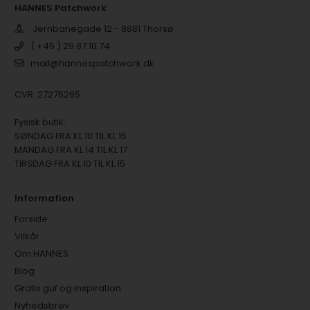
HANNES Patchwork
Jernbanegade 12 - 8881 Thorsø
( +45 ) 29 87 10 74
mail@hannespatchwork.dk
CVR: 27275265
Fysisk butik:
SØNDAG FRA KL 10 TIL KL 15
MANDAG FRA KL 14 TIL KL 17
TIRSDAG FRA KL 10 TIL KL 15
Information
Forside
Vilkår
Om HANNES
Blog
Gratis guf og inspiration
Nyhedsbrev