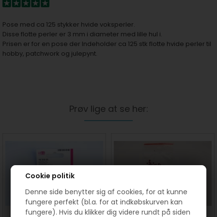
Pose med ca 125 stykker hvide voksperler.
Disse flotte perler er 3 mm i diameter med lille hul i.
Prisen er for en pose der Indeholder ca 125 stk flotte hvide perler til
hobby, patchwork og julepynt.
Prøv lige at se her:
Cookie politik
Denne side benytter sig af cookies, for at kunne
fungere perfekt (bl.a. for at indkøbskurven kan
fungere). Hvis du klikker dig videre rundt på siden