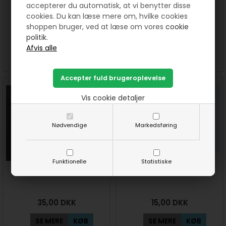
accepterer du automatisk, at vi benytter disse
Hvide voksperler 4 mm efco
Røde voksperler 3 mm
cookies. Du kan læse mere om, hvilke cookies
shoppen bruger, ved at læse om vores
cookie
politik.
15,00
DKK
25,00
DKK
SE MERE
KØB
SE MERE
KØB
Vis cookie detaljer
Nødvendige
Markedsføring
Funktionelle
Statistiske
Guld voksperler 4 mm
Hvide voksperler 6 mm efco
35,00
DKK
15,00
DKK
SE MERE
KØB
SE MERE
KØB