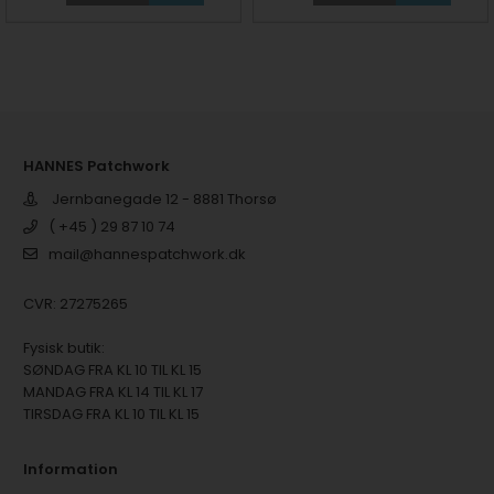
HANNES Patchwork
Jernbanegade 12 - 8881 Thorsø
( +45 ) 29 87 10 74
mail@hannespatchwork.dk
CVR: 27275265
Fysisk butik:
SØNDAG FRA KL 10 TIL KL 15
MANDAG FRA KL 14 TIL KL 17
TIRSDAG FRA KL 10 TIL KL 15
Information