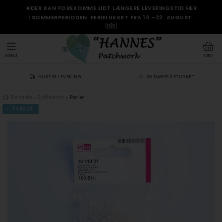
☀️DER KAN FOREKOMME LIDT LÆNGERE LEVERINGSTID HER
I SOMMERPERIODEN. FERIELUKKET FRA 14.–22. AUGUST.
🇩🇰
MENU
KURV
HURTIG LEVERING
30 DAGES RETURRET
Forside
»
Sytilbehør
»
Perler
TILBAGE