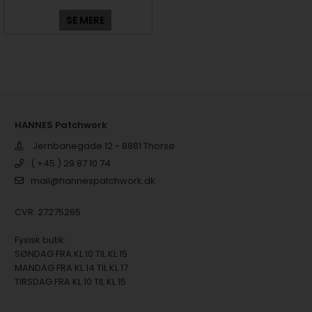
SE MERE
HANNES Patchwork
Jernbanegade 12 - 8881 Thorsø
( +45 ) 29 87 10 74
mail@hannespatchwork.dk
CVR: 27275265
Fysisk butik:
SØNDAG FRA KL 10 TIL KL 15
MANDAG FRA KL 14 TIL KL 17
TIRSDAG FRA KL 10 TIL KL 15