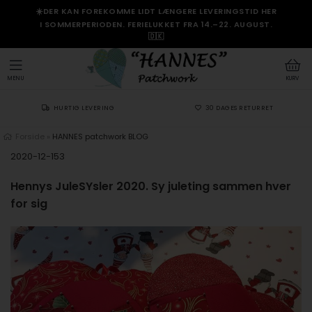
☀️DER KAN FOREKOMME LIDT LÆNGERE LEVERINGSTID HER
I SOMMERPERIODEN. FERIELUKKET FRA 14.–22. AUGUST.
🇩🇰
MENU
KURV
HURTIG LEVERING
30 DAGES RETURRET
Forside
»
HANNES patchwork BLOG
2020-12-153
Hennys JuleSYsler 2020. Sy juleting sammen hver
for sig