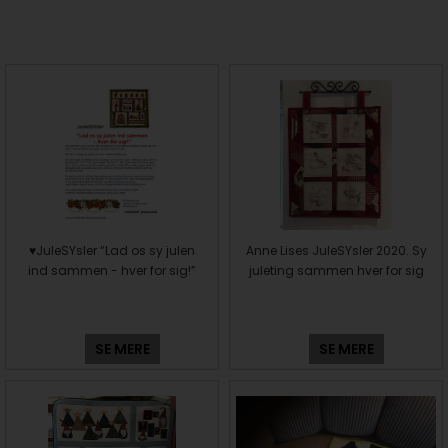
♥️JuleSYsler “Lad os sy julen
Anne Lises JuleSYsler 2020. Sy
ind sammen - hver for sig!”
juleting sammen hver for sig
SE MERE
SE MERE