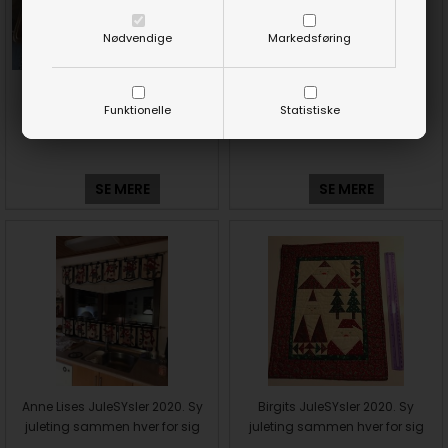
Nødvendige
Markedsføring
Annas JuleSYsler 2020. Sy
Hennys JuleSYsler 2020. Sy
juleting sammen hver for sig
juleting sammen hver for sig
Funktionelle
Statistiske
SE MERE
SE MERE
Anne Lises JuleSYsler 2020. Sy
Birgits JuleSYsler 2020. Sy
juleting sammen hver for sig
juleting sammen hver for sig