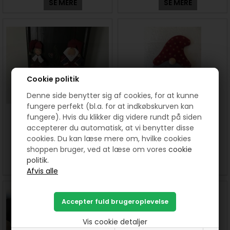
SE MERE
SE MERE
Cookie politik
Denne side benytter sig af cookies, for at kunne
fungere perfekt (bl.a. for at indkøbskurven kan
Jyttes JuleSYsler 2020. Sy
Inges juleSYsler 2020. Sy
fungere). Hvis du klikker dig videre rundt på siden
juleting sammen hver for sig
juleting sammen hver for sig
accepterer du automatisk, at vi benytter disse
cookies. Du kan læse mere om, hvilke cookies
shoppen bruger, ved at læse om vores
cookie
politik.
SE MERE
SE MERE
Vis cookie detaljer