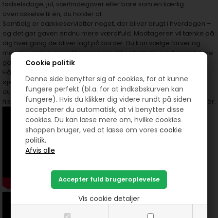
fødselsdage, jul, værtindegaver eller bare som en kærlig
overraskelse til én, du holder af.
Samtidig er dækkeservietter noget, der bliver brugt i hverdagen –
og det gør gaven endnu mere værdifuld. Modtageren vil tænke på
dig hver gang de bliver lagt på bordet. Du kan vælge farver og
mønstre, som passer til personens stil og køkken, og dermed gøre
gaven ekstra personlig.
Cookie politik
Håndsyning giver ro i sindet, kreativ glæde og masser af små
Denne side benytter sig af cookies, for at kunne
øjeblikke med nærvær. Når du håndsyr dækkeservietter, skaber
fungere perfekt (bl.a. for at indkøbskurven kan
du ikke bare noget brugbart – du skaber stemning, varme og
fungere). Hvis du klikker dig videre rundt på siden
historie. Et lille stykke hverdagsmagi, der bringer glæde i mange år.
accepterer du automatisk, at vi benytter disse
cookies. Du kan læse mere om, hvilke cookies
shoppen bruger, ved at læse om vores
cookie
politik.
Vis cookie detaljer