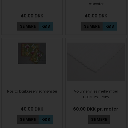
mønster
40,00
DKK
40,00
DKK
SE MERE
KØB
SE MERE
KØB
Rosita Dækkeserviet mønster
Volumenvlies mellemfoer
UDEN lim - alm
40,00
DKK
60,00 DKK pr. meter
SE MERE
KØB
SE MERE