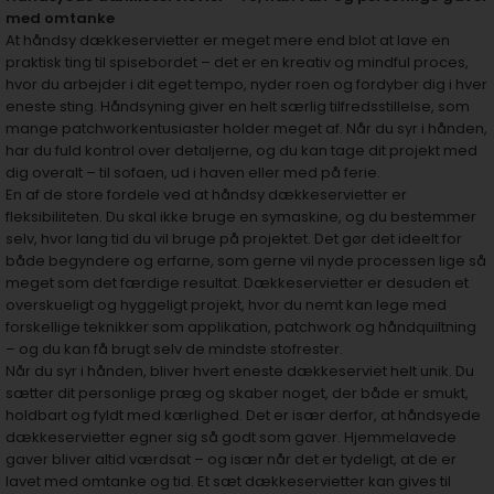
med omtanke
At håndsy dækkeservietter er meget mere end blot at lave en
praktisk ting til spisebordet – det er en kreativ og mindful proces,
hvor du arbejder i dit eget tempo, nyder roen og fordyber dig i hver
eneste sting. Håndsyning giver en helt særlig tilfredsstillelse, som
mange patchworkentusiaster holder meget af. Når du syr i hånden,
har du fuld kontrol over detaljerne, og du kan tage dit projekt med
dig overalt – til sofaen, ud i haven eller med på ferie.
En af de store fordele ved at håndsy dækkeservietter er
fleksibiliteten. Du skal ikke bruge en symaskine, og du bestemmer
selv, hvor lang tid du vil bruge på projektet. Det gør det ideelt for
både begyndere og erfarne, som gerne vil nyde processen lige så
meget som det færdige resultat. Dækkeservietter er desuden et
overskueligt og hyggeligt projekt, hvor du nemt kan lege med
forskellige teknikker som applikation, patchwork og håndquiltning
– og du kan få brugt selv de mindste stofrester.
Når du syr i hånden, bliver hvert eneste dækkeserviet helt unik. Du
sætter dit personlige præg og skaber noget, der både er smukt,
holdbart og fyldt med kærlighed. Det er især derfor, at håndsyede
dækkeservietter egner sig så godt som gaver. Hjemmelavede
gaver bliver altid værdsat – og især når det er tydeligt, at de er
lavet med omtanke og tid. Et sæt dækkeservietter kan gives til