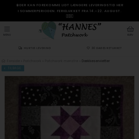
☀️DER KAN FOREKOMME LIDT LÆNGERE LEVERINGSTID HER
I SOMMERPERIODEN. FERIELUKKET FRA 14.–22. AUGUST.
🇩🇰
MENU
KURV
HURTIG LEVERING
30 DAGES RETURRET
Forside
»
Patchwork
»
Patchwork mønstre
»
Dækkeservietter
TILBAGE