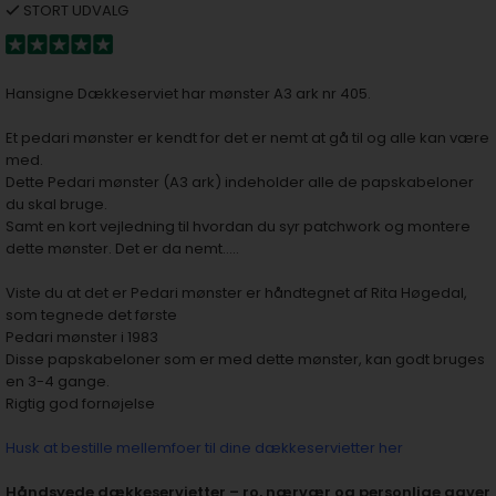
STORT UDVALG
Hansigne Dækkeserviet har mønster A3 ark nr 405.
Et pedari mønster er kendt for det er nemt at gå til og alle kan være
med.
Dette Pedari mønster (A3 ark) indeholder alle de papskabeloner
du skal bruge.
Samt en kort vejledning til hvordan du syr patchwork og montere
dette mønster. Det er da nemt…..
Viste du at det er Pedari mønster er håndtegnet af Rita Høgedal,
som tegnede det første
Pedari mønster i 1983
Disse papskabeloner som er med dette mønster, kan godt bruges
en 3-4 gange.
Rigtig god fornøjelse
Husk at bestille mellemfoer til dine dækkeservietter her
Håndsyede dækkeservietter – ro, nærvær og personlige gaver