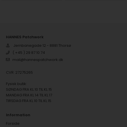
HANNES Patchwork
Jernbanegade 12 - 8881 Thorsø
( +45 ) 29 87 10 74
mail@hannespatchwork.dk
CVR: 27275265
Fysisk butik:
SØNDAG FRA KL 10 TIL KL 15
MANDAG FRA KL 14 TIL KL 17
TIRSDAG FRA KL 10 TIL KL 15
Information
Forside